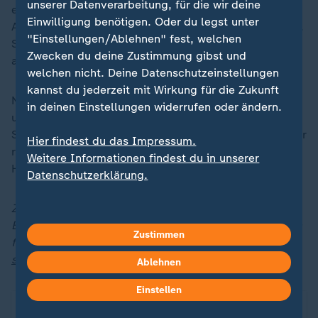
unserer Datenverarbeitung, für die wir deine
einem Weißwurstfrühstück, "um unseren Willen zum
Einwilligung benötigen. Oder du legst unter
Austausch zu unterstreichen", wie es Hainer formuliert.
"Einstellungen/Ablehnen" fest, welchen
Seinen Angaben zufolge wurden dafür 200 Mitglieder
Zwecken du deine Zustimmung gibst und
aus 1000 Anmeldungen ausgelost.
welchen nicht. Deine Datenschutzeinstellungen
kannst du jederzeit mit Wirkung für die Zukunft
Neben Hainer sollen die Vizepräsidenten Dieter Mayer
in deinen Einstellungen widerrufen oder ändern.
und Walter Mennekes ebenso zugegen sein wie
Sportvorstand Max Eberl. "Auch da werden wir darüber
Hier findest du das Impressum.
reden, welche Themen es für Sonntag gibt", sagte
Weitere Informationen findest du in unserer
Hainer. Vorbereitet sein will er so gut wie möglich.
Datenschutzerklärung.
Zusammenfassungen und Highlights der Fußball-
Bundesliga und ausgewählter Spiele der 2. Bundesliga
Zustimmen
finden Sie immer montags ab 0:00 Uhr bei
sportstudio.de
.
Ablehnen
Einstellen