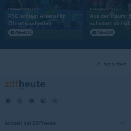
:
:
Champions League
Champions League
PSG schlägt Arsenal im
Aus der Traum: 
Elfmeterschießen
scheitert im Hal
Video
9:31
Video
2:59
nach oben
Aktuell bei ZDFheute