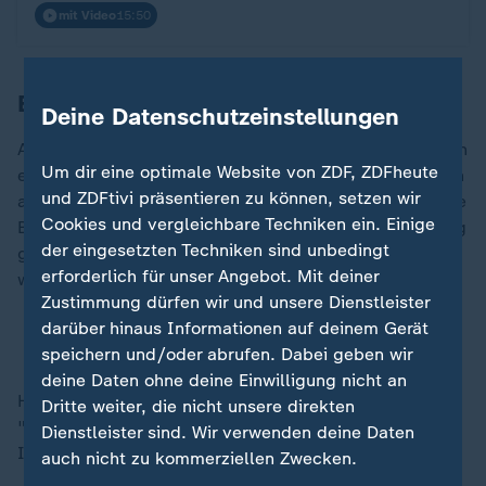
mit Video
15:50
Boateng ein Streitthema?
Deine Datenschutzeinstellungen
Andere Streitthemen könnten die Mitglieder womöglich
Um dir eine optimale Website von ZDF, ZDFheute
ebenfalls zur Sprache bringen, darunter die inzwischen
und ZDFtivi präsentieren zu können, setzen wir
abgesagte Hospitanz von Jérôme Boateng. Der frühere
Cookies und vergleichbare Techniken ein. Einige
Bayern-Profi war wegen vorsätzlicher Körperverletzung
der eingesetzten Techniken sind unbedingt
gegen eine ehemalige Partnerin schuldig gesprochen
erforderlich für unser Angebot. Mit deiner
worden.
Zustimmung dürfen wir und unsere Dienstleister
darüber hinaus Informationen auf deinem Gerät
Boateng verzichtet auf Hospitanz beim FC Bayern
speichern und/oder abrufen. Dabei geben wir
deine Daten ohne deine Einwilligung nicht an
„
Hainer fühlt sich auf mögliche Kritik gut vorbereitet.
Dritte weiter, die nicht unsere direkten
"Wir haben 2021 viel gelernt", sagte er in einem
Dienstleister sind. Wir verwenden deine Daten
Interview mit dem Münchner Merkur und der "tz":
auch nicht zu kommerziellen Zwecken.