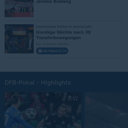
Jérôme Boateng
:
Leverkusens Rolfes im sportstudio
Unruhige Nächte nach 39
Transferbewegungen
von Stephan Klemm
mit Video
20:26
DFB-Pokal - Highlights