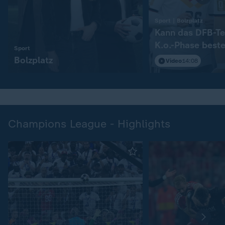
:
Sport | Bolzplatz
Kann das DFB-Te
K.o.-Phase best
:
Sport
Bolzplatz
Video
14:08
Champions League - Highlights