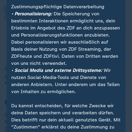
Zustimmungspflichtige Datenverarbeitung
Grundsätzlich sind wir bei jedem
• Personalisierung:
Die Speicherung von
bestimmten Interaktionen ermöglicht uns, dein
Thema, das auf der JHV
Erlebnis im Angebot des ZDF an dich anzupassen
angesprochen wird, für Austausch
und Personalisierungsfunktionen anzubieten.
bereit.
Dabei personalisieren wir ausschließlich auf
Basis deiner Nutzung von ZDF Streaming, der
Bayern-Präsident Herbert Hainer
ZDFheute und ZDFtivi. Daten von Dritten werden
von uns nicht verwendet.
Anders als noch vier Jahren. "Dass wir damals Fehler
• Social Media und externe Drittsysteme:
Wir
gemacht haben, haben wir offen eingeräumt", sagte
nutzen Social-Media-Tools und Dienste von
Hainer.
anderen Anbietern. Unter anderem um das Teilen
von Inhalten zu ermöglichen.
Hainer betont Wille zum Austausch
Du kannst entscheiden, für welche Zwecke wir
deine Daten speichern und verarbeiten dürfen.
Seither versuchen sie beim FC Bayern, möglichen
Dies betrifft nur dein aktuell genutztes Gerät. Mit
Streitthemen frühzeitig zu begegnen, auch durch
"Zustimmen" erklärst du deine Zustimmung zu
Dialogformate. Schon am Samstag lädt der Verein zu