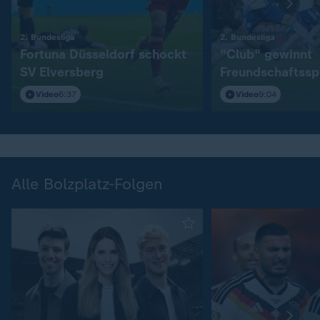
:
:
2. Bundesliga
2. Bundesliga
Fortuna Düsseldorf schockt
"Club" gewinnt
SV Elversberg
Freundschaftssp
S04
Video
6:37
Video
9:04
Alle Bolzplatz-Folgen