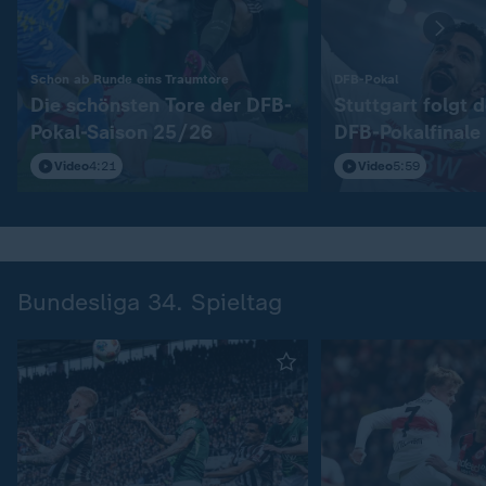
:
:
Schon ab Runde eins Traumtore
DFB-Pokal
Die schönsten Tore der DFB-
Stuttgart folgt 
Pokal-Saison 25/26
DFB-Pokalfinale
Video
4:21
Video
5:59
Bundesliga 34. Spieltag