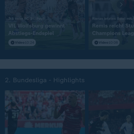
:
3:1 beim FC St. Pauli
Rieras letztes Spiel mit
VfL Wolfsburg gewinnt
Remis reicht Stu
Abstiegs-Endspiel
Champions Leag
Video
10:24
Video
10:08
2. Bundesliga - Highlights