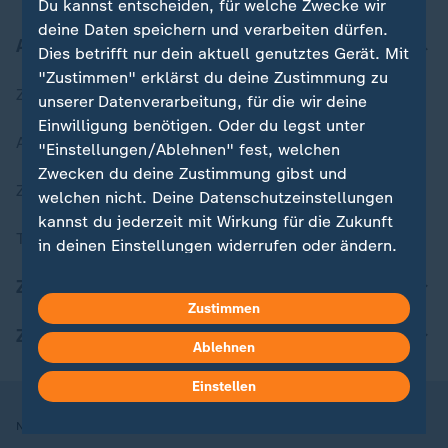
Du kannst entscheiden, für welche Zwecke wir
deine Daten speichern und verarbeiten dürfen.
Aktuell bei ZDFheute
Dies betrifft nur dein aktuell genutztes Gerät. Mit
"Zustimmen" erklärst du deine Zustimmung zu
Zuletzt veröffentlicht
unserer Datenverarbeitung, für die wir deine
Einwilligung benötigen. Oder du legst unter
Aktuelle Sendungs-Videos
"Einstellungen/Ablehnen" fest, welchen
Zwecken du deine Zustimmung gibst und
ZDFheute Stories
welchen nicht. Deine Datenschutzeinstellungen
kannst du jederzeit mit Wirkung für die Zukunft
Themen im Überblick
in deinen Einstellungen widerrufen oder ändern.
ZDFheute Update
Hier findest du das Impressum.
Zustimmen
Weitere Informationen findest du in unserer
ZDFheute Apps
Datenschutzerklärung.
Ablehnen
Einstellen
Nutzungsbedingungen
Datenschutz
Datenschutzeinstellungen