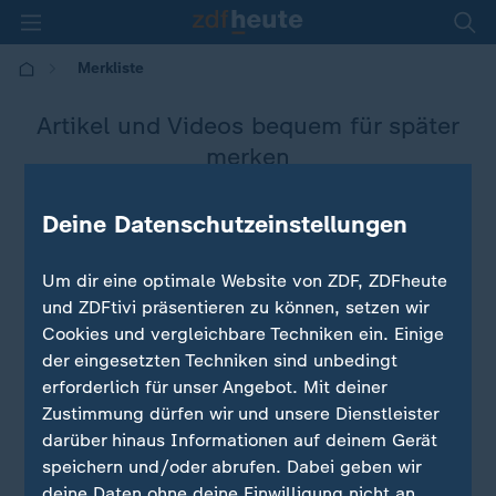
Merkliste
Artikel und Videos bequem für später
merken
Zum Merken direkt auf den Stern tippen – das
Deine Datenschutzeinstellungen
funktioniert auch innerhalb des Beitrags.
Um dir eine optimale Website von ZDF, ZDFheute
und ZDFtivi präsentieren zu können, setzen wir
Cookies und vergleichbare Techniken ein. Einige
der eingesetzten Techniken sind unbedingt
erforderlich für unser Angebot. Mit deiner
Zustimmung dürfen wir und unsere Dienstleister
darüber hinaus Informationen auf deinem Gerät
speichern und/oder abrufen. Dabei geben wir
deine Daten ohne deine Einwilligung nicht an