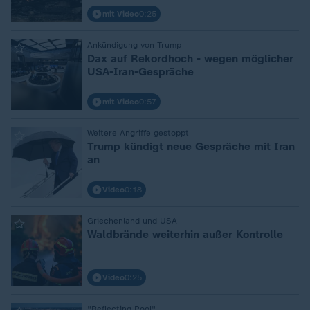
mit Video
0:25
Ankündigung von Trump
:
Dax auf Rekordhoch - wegen möglicher
USA-Iran-Gespräche
mit Video
0:57
Weitere Angriffe gestoppt
:
Trump kündigt neue Gespräche mit Iran
an
Video
0:18
Griechenland und USA
:
Waldbrände weiterhin außer Kontrolle
Video
0:25
"Reflecting Pool"