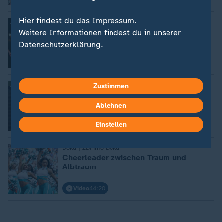
Hier findest du das Impressum.
:
Doku | ZDFinfo Doku
Der Ku-Klux-Klan
Weitere Informationen findest du in unserer
Datenschutzerklärung.
Video
44:10
:
Doku | ZDFinfo Doku
Zustimmen
Idaho – Cowboys und Milizen
Ablehnen
Einstellen
Video
43:41
:
Doku | ZDFinfo Doku
Cheerleader zwischen Traum und
Albtraum
Video
44:20