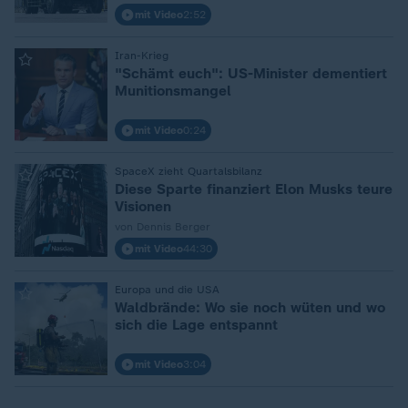
mit Video
2:52
Iran-Krieg
:
"Schämt euch": US-Minister dementiert
Munitionsmangel
mit Video
0:24
SpaceX zieht Quartalsbilanz
:
Diese Sparte finanziert Elon Musks teure
Visionen
von Dennis Berger
mit Video
44:30
Europa und die USA
:
Waldbrände: Wo sie noch wüten und wo
sich die Lage entspannt
mit Video
3:04