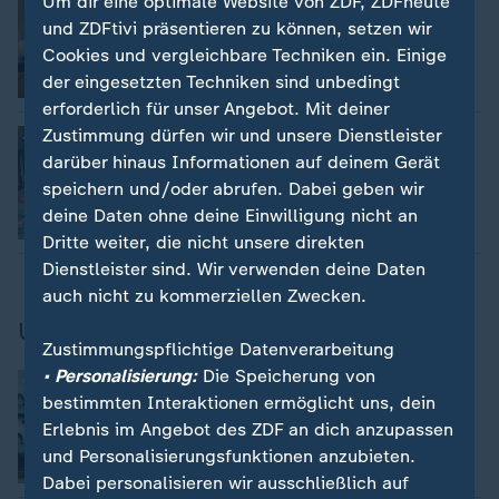
Um dir eine optimale Website von ZDF, ZDFheute
Trump bekräftigt umstrittene Gaza-
und ZDFtivi präsentieren zu können, setzen wir
Pläne
Cookies und vergleichbare Techniken ein. Einige
der eingesetzten Techniken sind unbedingt
mit Video
2:19
erforderlich für unser Angebot. Mit deiner
Zustimmung dürfen wir und unsere Dienstleister
:
US-Angriffe auf Huthi im Jemen
"Schreckliche Konsequenzen": Trump
darüber hinaus Informationen auf deinem Gerät
droht Iran
speichern und/oder abrufen. Dabei geben wir
deine Daten ohne deine Einwilligung nicht an
Dritte weiter, die nicht unsere direkten
Dienstleister sind. Wir verwenden deine Daten
auch nicht zu kommerziellen Zwecken.
USA und Deutschland
Zustimmungspflichtige Datenverarbeitung
• Personalisierung:
Die Speicherung von
:
Deutsche Industrie warnt
Bei Trump-Sieg drohen wirtschaftliche
bestimmten Interaktionen ermöglicht uns, dein
Schäden
Erlebnis im Angebot des ZDF an dich anzupassen
und Personalisierungsfunktionen anzubieten.
mit Video
42:56
Dabei personalisieren wir ausschließlich auf