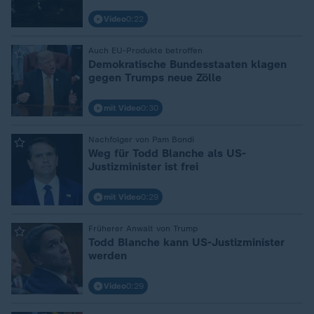
Video
0:22
Auch EU-Produkte betroffen
:
Demokratische Bundesstaaten klagen
gegen Trumps neue Zölle
mit Video
0:30
Nachfolger von Pam Bondi
:
Weg für Todd Blanche als US-
Justizminister ist frei
mit Video
0:29
Früherer Anwalt von Trump
:
Todd Blanche kann US-Justizminister
werden
Video
0:29