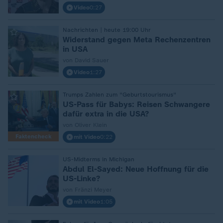
Video
0:27
Nachrichten | heute 19:00 Uhr
:
Widerstand gegen Meta Rechenzentren
in USA
von David Sauer
Video
1:27
Trumps Zahlen zum "Geburtstourismus"
:
US-Pass für Babys: Reisen Schwangere
dafür extra in die USA?
von Oliver Klein
Faktencheck
mit Video
0:22
US-Midterms in Michigan
:
Abdul El-Sayed: Neue Hoffnung für die
US-Linke?
von Fränzi Meyer
mit Video
1:05