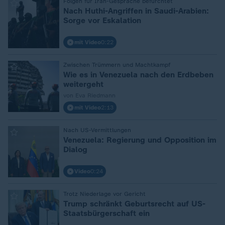
Folgen für Iran-Gespräche befürchtet
:
Nach Huthi-Angriffen in Saudi-Arabien:
Sorge vor Eskalation
mit Video
0:22
Zwischen Trümmern und Machtkampf
:
Wie es in Venezuela nach den Erdbeben
weitergeht
von Eva Riedmann
mit Video
2:13
Nach US-Vermittlungen
:
Venezuela: Regierung und Opposition im
Dialog
Video
0:24
Trotz Niederlage vor Gericht
:
Trump schränkt Geburtsrecht auf US-
Staatsbürgerschaft ein