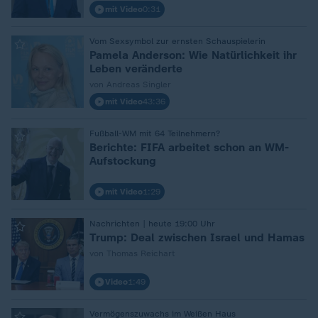
mit Video
0:31
Vom Sexsymbol zur ernsten Schauspielerin
:
Pamela Anderson: Wie Natürlichkeit ihr
Leben veränderte
von Andreas Singler
mit Video
43:36
Fußball-WM mit 64 Teilnehmern?
:
Berichte: FIFA arbeitet schon an WM-
Aufstockung
mit Video
1:29
Nachrichten | heute 19:00 Uhr
:
Trump: Deal zwischen Israel und Hamas
von Thomas Reichart
Video
1:49
Vermögenszuwachs im Weißen Haus