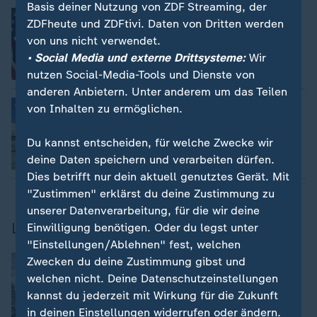
Basis deiner Nutzung von ZDF Streaming, der
:
Wahlkampf in den USA
ZDFheute und ZDFtivi. Daten von Dritten werden
Trump spottet über Windkraft in
von uns nicht verwendet.
Deutschland
• Social Media und externe Drittsysteme:
Wir
nutzen Social-Media-Tools und Dienste von
anderen Anbietern. Unter anderem um das Teilen
:
Waffensysteme aus Washington
von Inhalten zu ermöglichen.
USA: Ja zu Patriot-Raketen an
Deutschland
Du kannst entscheiden, für welche Zwecke wir
deine Daten speichern und verarbeiten dürfen.
Dies betrifft nur dein aktuell genutztes Gerät. Mit
"Zustimmen" erklärst du deine Zustimmung zu
unserer Datenverarbeitung, für die wir deine
Leben im Land der Gegensätze
Einwilligung benötigen. Oder du legst unter
"Einstellungen/Ablehnen" fest, welchen
:
Doku | ZDFinfo Doku
Zwecken du deine Zustimmung gibst und
Glanz und Elend der Themenparks
welchen nicht. Deine Datenschutzeinstellungen
kannst du jederzeit mit Wirkung für die Zukunft
in deinen Einstellungen widerrufen oder ändern.
Video
43:16