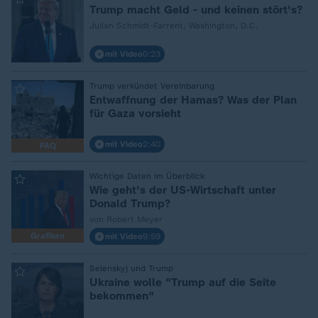
:
Trump macht Geld - und keinen stört's?
Julian Schmidt-Farrent, Washington, D.C.
mit Video
0:23
Trump verkündet Vereinbarung
:
Entwaffnung der Hamas? Was der Plan
für Gaza vorsieht
mit Video
2:40
FAQ
Wichtige Daten im Überblick
:
Wie geht's der US-Wirtschaft unter
Donald Trump?
von Robert Meyer
Grafiken
mit Video
9:59
Selenskyj und Trump
:
Ukraine wolle "Trump auf die Seite
bekommen"