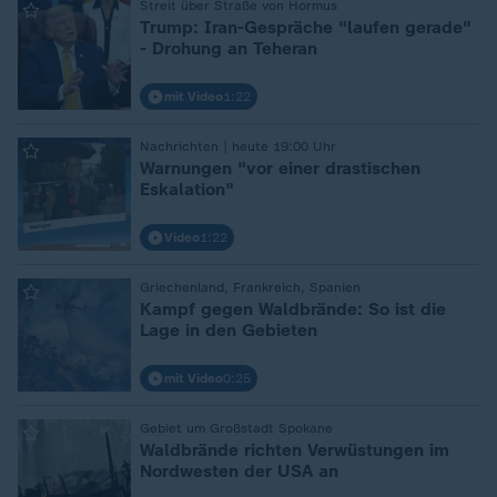
Streit über Straße von Hormus
:
Trump: Iran-Gespräche "laufen gerade"
- Drohung an Teheran
mit Video
1:22
Nachrichten | heute 19:00 Uhr
:
Warnungen "vor einer drastischen
Eskalation"
Video
1:22
Griechenland, Frankreich, Spanien
:
Kampf gegen Waldbrände: So ist die
Lage in den Gebieten
mit Video
0:25
Gebiet um Großstadt Spokane
:
Waldbrände richten Verwüstungen im
Nordwesten der USA an