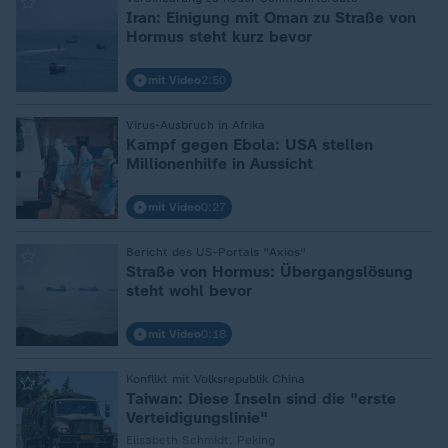
:
Iran: Einigung mit Oman zu Straße von
Hormus steht kurz bevor
mit Video
2:50
Virus-Ausbruch in Afrika
:
Kampf gegen Ebola: USA stellen
Millionenhilfe in Aussicht
mit Video
0:27
Bericht des US-Portals "Axios"
:
Straße von Hormus: Übergangslösung
steht wohl bevor
mit Video
0:18
Konflikt mit Volksrepublik China
:
Taiwan: Diese Inseln sind die "erste
Verteidigungslinie"
Elisabeth Schmidt, Peking