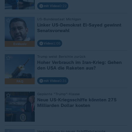
mit Video
0:22
US-Bundesstaat Michigan
:
Linker US-Demokrat El-Sayed gewinnt
Senatsvorwahl
Video
1:05
Exklusiv
Trump weist Berichte zurück
:
Hoher Verbrauch im Iran-Krieg: Gehen
den USA die Raketen aus?
mit Video
0:31
FAQ
Geplante "Trump"-Klasse
:
Neue US-Kriegsschiffe könnten 275
Milliarden Dollar kosten
Vereinbarung zu neuer Schifffahrtsroute