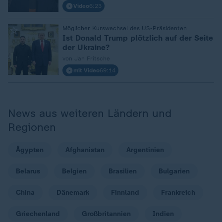
Video
6:23
Möglicher Kurswechsel des US-Präsidenten
:
Ist Donald Trump plötzlich auf der Seite
der Ukraine?
von Jan Fritsche
mit Video
69:14
News aus weiteren Ländern und
Regionen
Ägypten
Afghanistan
Argentinien
Belarus
Belgien
Brasilien
Bulgarien
China
Dänemark
Finnland
Frankreich
Griechenland
Großbritannien
Indien