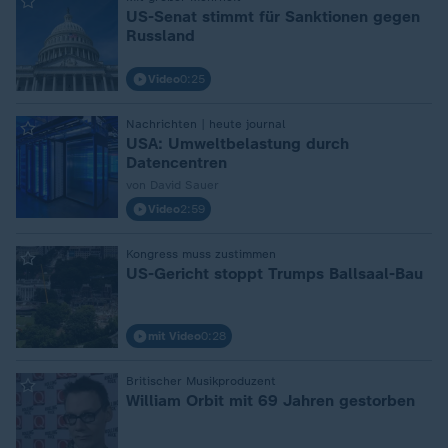
:
US-Senat stimmt für Sanktionen gegen
Russland
Video
0:25
Nachrichten | heute journal
:
USA: Umweltbelastung durch
Datencentren
von David Sauer
Video
2:59
Kongress muss zustimmen
:
US-Gericht stoppt Trumps Ballsaal-Bau
mit Video
0:28
Britischer Musikproduzent
:
William Orbit mit 69 Jahren gestorben