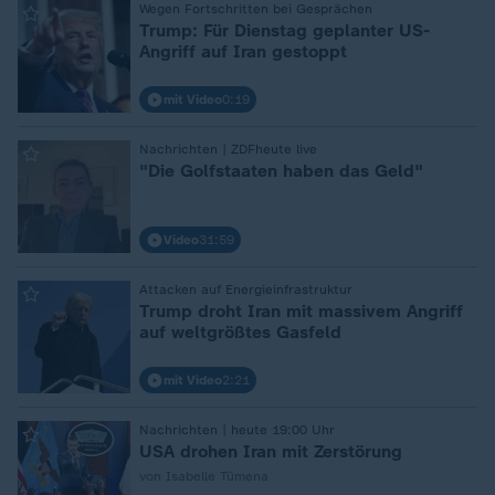
Wegen Fortschritten bei Gesprächen
:
Trump: Für Dienstag geplanter US-
Angriff auf Iran gestoppt
mit Video
0:19
Nachrichten | ZDFheute live
:
"Die Golfstaaten haben das Geld"
Video
31:59
Attacken auf Energieinfrastruktur
:
Trump droht Iran mit massivem Angriff
auf weltgrößtes Gasfeld
mit Video
2:21
Nachrichten | heute 19:00 Uhr
:
USA drohen Iran mit Zerstörung
von Isabelle Tümena