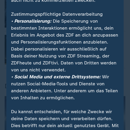
auch nicht zu kommerziellen Zwecken.
Kiew schickt Luftabwehr-Experten
:
Ukraine unterstützt Golfstaaten mit
Drohnen-Expertise
Zustimmungspflichtige Datenverarbeitung
• Personalisierung:
Die Speicherung von
mit Video
0:25
bestimmten Interaktionen ermöglicht uns, dein
Erlebnis im Angebot des ZDF an dich anzupassen
Eskalation im Nahen Osten
:
und Personalisierungsfunktionen anzubieten.
Angriffe im Golf dauern trotz Irans
Entschuldigung an
Dabei personalisieren wir ausschließlich auf
Basis deiner Nutzung von ZDF Streaming, der
mit Video
2:14
ZDFheute und ZDFtivi. Daten von Dritten werden
von uns nicht verwendet.
• Social Media und externe Drittsysteme:
Wir
nutzen Social-Media-Tools und Dienste von
Dokumentation
anderen Anbietern. Unter anderem um das Teilen
von Inhalten zu ermöglichen.
Du kannst entscheiden, für welche Zwecke wir
deine Daten speichern und verarbeiten dürfen.
Dies betrifft nur dein aktuell genutztes Gerät. Mit