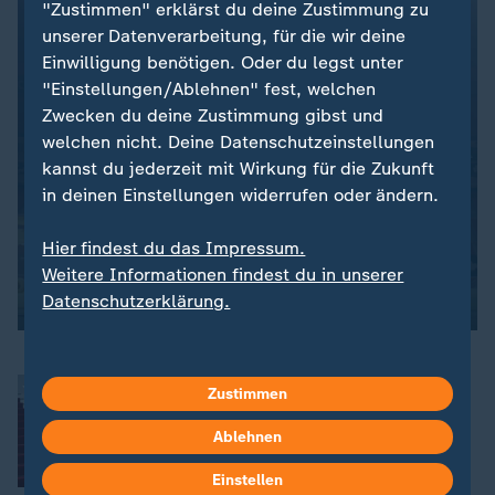
"Zustimmen" erklärst du deine Zustimmung zu
unserer Datenverarbeitung, für die wir deine
Einwilligung benötigen. Oder du legst unter
"Einstellungen/Ablehnen" fest, welchen
Zwecken du deine Zustimmung gibst und
welchen nicht. Deine Datenschutzeinstellungen
kannst du jederzeit mit Wirkung für die Zukunft
in deinen Einstellungen widerrufen oder ändern.
Hier findest du das Impressum.
Weitere Informationen findest du in unserer
Geheimsache Katar
Datenschutzerklärung.
Fußball-WM in Katar
:
Zustimmen
Was verändert die WM?
Ablehnen
Video
54:57
Einstellen