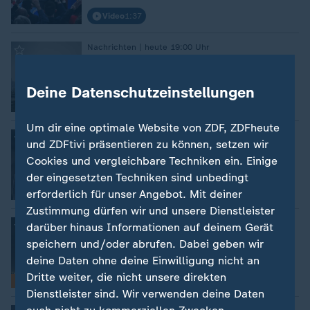
Video
1:37
Nachrichten | heute 19:00 Uhr
:
Angriffe auf Gasfeld South Pars
von Thomas Gonsior
Deine Datenschutzeinstellungen
Video
1:05
Um dir eine optimale Website von ZDF, ZDFheute
Iran-Krieg
:
und ZDFtivi präsentieren zu können, setzen wir
Trump droht mit Angriff auf größtes
Cookies und vergleichbare Techniken ein. Einige
Gasfeld
der eingesetzten Techniken sind unbedingt
Video
0:31
erforderlich für unser Angebot. Mit deiner
Zustimmung dürfen wir und unsere Dienstleister
Gerlach zu militärischer Zurückhaltung
:
darüber hinaus Informationen auf deinem Gerät
Golfstaaten nicht willens, "Krieg gegen
speichern und/oder abrufen. Dabei geben wir
Iran zu führen"
deine Daten ohne deine Einwilligung nicht an
Dritte weiter, die nicht unsere direkten
mit Video
28:53
Interview
Dienstleister sind. Wir verwenden deine Daten