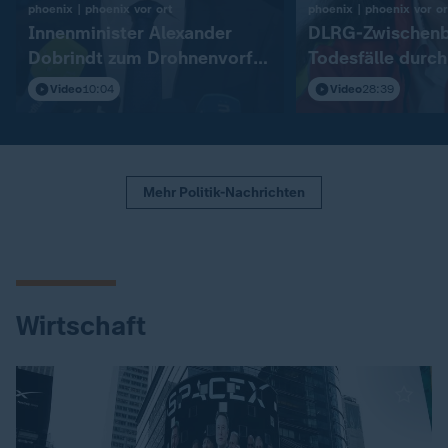
:
phoenix | phoenix vor ort
phoenix | phoenix vor or
Innenminister Alexander
DLRG-Zwischenbi
Dobrindt zum Drohnenvorfall
Todesfälle durch
in Leipzig/Halle
2026
Video
10:04
Video
28:39
Mehr Politik-Nachrichten
Wirtschaft