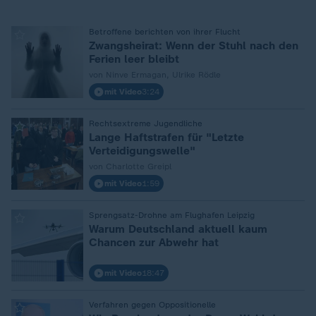
Betroffene berichten von ihrer Flucht
:
Zwangsheirat: Wenn der Stuhl nach den
Ferien leer bleibt
von Ninve Ermagan, Ulrike Rödle
mit Video
3:24
Rechtsextreme Jugendliche
:
Lange Haftstrafen für "Letzte
Verteidigungswelle"
von Charlotte Greipl
mit Video
1:59
Sprengsatz-Drohne am Flughafen Leipzig
:
Warum Deutschland aktuell kaum
Chancen zur Abwehr hat
mit Video
18:47
Verfahren gegen Oppositionelle
: