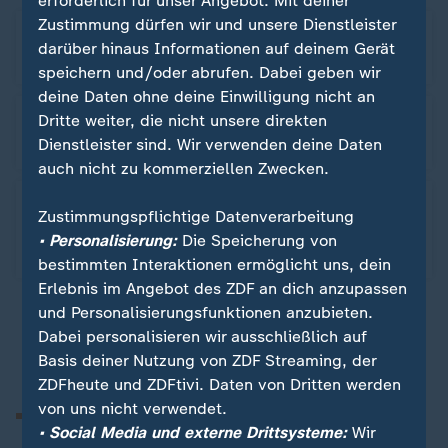
erforderlich für unser Angebot. Mit deiner
Zustimmung dürfen wir und unsere Dienstleister
14:45
darüber hinaus Informationen auf deinem Gerät
Pakistan will neue Gespräche
speichern und/oder abrufen. Dabei geben wir
deine Daten ohne deine Einwilligung nicht an
12:21
Dritte weiter, die nicht unsere direkten
Iran droht Golfstaaten im Krieg mit USA
Dienstleister sind. Wir verwenden deine Daten
auch nicht zu kommerziellen Zwecken.
10:16
Zustimmungspflichtige Datenverarbeitung
Trump tritt Berichten über Waffenengpässe
• Personalisierung:
Die Speicherung von
entgegen und droht
bestimmten Interaktionen ermöglicht uns, dein
Erlebnis im Angebot des ZDF an dich anzupassen
und Personalisierungsfunktionen anzubieten.
Alles zum Krieg in Nahost
Dabei personalisieren wir ausschließlich auf
Basis deiner Nutzung von ZDF Streaming, der
ZDFheute und ZDFtivi. Daten von Dritten werden
von uns nicht verwendet.
• Social Media und externe Drittsysteme:
Wir