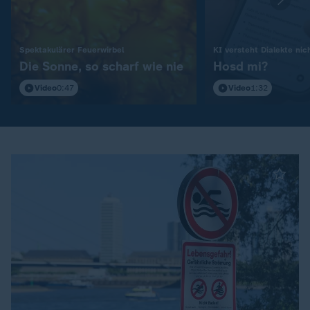
:
Spektakulärer Feuerwirbel
KI versteht Dialekte nic
Die Sonne, so scharf wie nie
Hosd mi?
Video
0:47
Video
1:32