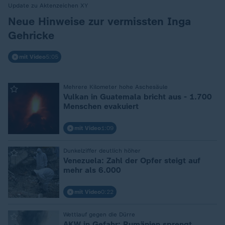
Update zu Aktenzeichen XY
:
Neue Hinweise zur vermissten Inga
Gehricke
mit Video
5:05
Mehrere Kilometer hohe Aschesäule
:
Vulkan in Guatemala bricht aus - 1.700
Menschen evakuiert
mit Video
1:09
Dunkelziffer deutlich höher
:
Venezuela: Zahl der Opfer steigt auf
mehr als 6.000
mit Video
0:22
Wettlauf gegen die Dürre
:
AKW in Gefahr: Rumänien sprengt