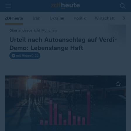
ZDFheute
Iran
Ukraine
Politik
Wirtschaft
Pa
Z
Oberlandesgericht München
:
Urteil nach Autoanschlag auf Verdi-
D
Demo: Lebenslange Haft
mit Video
0:22
F
h
e
u
t
e