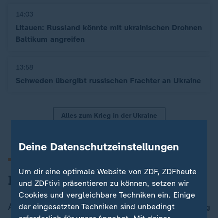
14:03
Litauen: Russland könnte mit ukrainischen Drohnen
Baltikum angreifen
13:58
Schweden übergibt russischen Frachter an Ukraine
Alles zum Krieg in der Ukraine
Deine Datenschutzeinstellungen
Um dir eine optimale Website von ZDF, ZDFheute
Iran-Krieg und Nahost-Konflikt
und ZDFtivi präsentieren zu können, setzen wir
Cookies und vergleichbare Techniken ein. Einige
Aktuelles im Blog
der eingesetzten Techniken sind unbedingt
Blog