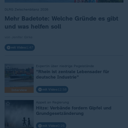
DLRG Zwischenbilanz 2026
:
Mehr Badetote: Welche Gründe es gibt
und was helfen soll
von Jenifer Girke
mit Video
1:47
Expertin über niedrige Pegelstände
:
"Rhein ist zentrale Lebensader für
deutsche Industrie"
mit Video
12:58
Interview
Appell an Regierung
:
Hitze: Verbände fordern Gipfel und
Grundgesetzänderung
mit Video
0:25