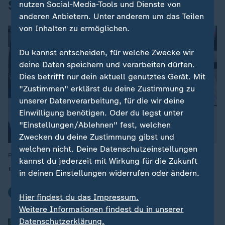
Sport
nutzen Social-Media-Tools und Dienste von
anderen Anbietern. Unter anderem um das Teilen
von Inhalten zu ermöglichen.
Du kannst entscheiden, für welche Zwecke wir
deine Daten speichern und verarbeiten dürfen.
Dies betrifft nur dein aktuell genutztes Gerät. Mit
"Zustimmen" erklärst du deine Zustimmung zu
unserer Datenverarbeitung, für die wir deine
Einwilligung benötigen. Oder du legst unter
"Einstellungen/Ablehnen" fest, welchen
Zwecken du deine Zustimmung gibst und
welchen nicht. Deine Datenschutzeinstellungen
Pressestimmen zum FIFA-Krisentreffen
:
kannst du jederzeit mit Wirkung für die Zukunft
"Infanti-No GO"
in deinen Einstellungen widerrufen oder ändern.
mit Video
2:09
Hier findest du das Impressum.
Weitere Informationen findest du in unserer
Datenschutzerklärung.
Olympiasieger vor Schwimm-EM in Paris