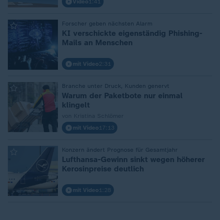
Video
1:41
Forscher geben nächsten Alarm
:
KI verschickte eigenständig Phishing-
Mails an Menschen
mit Video
2:31
Branche unter Druck, Kunden genervt
:
Warum der Paketbote nur einmal
klingelt
von Kristina Schlömer
mit Video
17:13
Konzern ändert Prognose für Gesamtjahr
:
Lufthansa-Gewinn sinkt wegen höherer
Kerosinpreise deutlich
mit Video
1:28