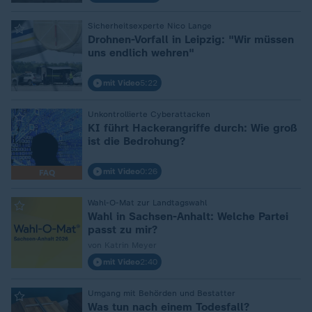
Sicherheitsexperte Nico Lange
:
Drohnen-Vorfall in Leipzig: "Wir müssen
uns endlich wehren"
mit Video
5:22
Unkontrollierte Cyberattacken
:
KI führt Hackerangriffe durch: Wie groß
ist die Bedrohung?
mit Video
0:26
FAQ
Wahl-O-Mat zur Landtagswahl
:
Wahl in Sachsen-Anhalt: Welche Partei
passt zu mir?
von Katrin Meyer
mit Video
2:40
Umgang mit Behörden und Bestatter
:
Was tun nach einem Todesfall?