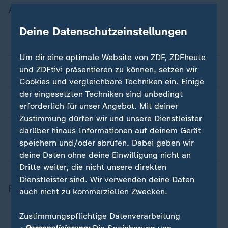
Aufsicht und Grundsätze
Deine Datenschutzeinstellungen
Ist das ZDF "Staatsfernsehen"?
Um dir eine optimale Website von ZDF, ZDFheute
und ZDFtivi präsentieren zu können, setzen wir
Wird das ZDF nicht von Politikern kontrolliert?
Cookies und vergleichbare Techniken ein. Einige
der eingesetzten Techniken sind unbedingt
Hat der Fernsehrat Einfluss auf das Programm?
erforderlich für unser Angebot. Mit deiner
Zustimmung dürfen wir und unsere Dienstleister
darüber hinaus Informationen auf deinem Gerät
Was sind die Grundsätze der ZDF-
speichern und/oder abrufen. Dabei geben wir
Berichterstattung?
deine Daten ohne deine Einwilligung nicht an
Dritte weiter, die nicht unsere direkten
Dienstleister sind. Wir verwenden deine Daten
Redaktionelle Entscheidungsprozesse
auch nicht zu kommerziellen Zwecken.
Zustimmungspflichtige Datenverarbeitung
Gibt es Vorgaben, wie berichtet werden soll?