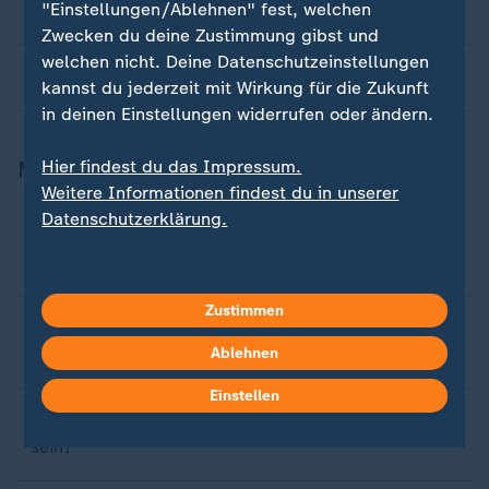
"Einstellungen/Ablehnen" fest, welchen
ausgewählt?
Zwecken du deine Zustimmung gibst und
welchen nicht. Deine Datenschutzeinstellungen
Wie verläuft ein Tag z.B. im heute journal?
kannst du jederzeit mit Wirkung für die Zukunft
in deinen Einstellungen widerrufen oder ändern.
Moderatoren und Redakteure
Hier findest du das Impressum.
Weitere Informationen findest du in unserer
Datenschutzerklärung.
Dürfen Moderatoren/Reporter ihre Meinung
sagen?
Zustimmen
Warum sind Moderatoren oft kritisch im
Gespräch?
Ablehnen
Einstellen
Dürfen ZDF-Mitarbeiter in Parteien engagiert
sein?