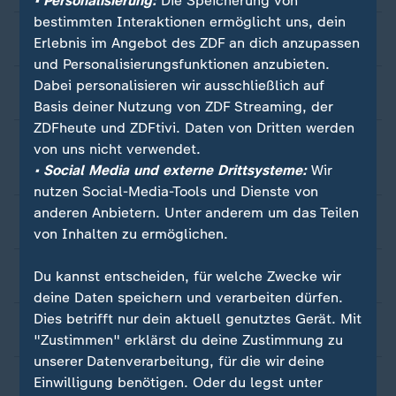
• Personalisierung:
Die Speicherung von
bestimmten Interaktionen ermöglicht uns, dein
Wie kommt ein Thema in eine ZDF-Sendung?
Erlebnis im Angebot des ZDF an dich anzupassen
und Personalisierungsfunktionen anzubieten.
Dabei personalisieren wir ausschließlich auf
Wer bestimmt die Reihenfolge der Berichte?
Basis deiner Nutzung von ZDF Streaming, der
ZDFheute und ZDFtivi. Daten von Dritten werden
Wie kommt es zu ausgewogener
von uns nicht verwendet.
Berichterstattung?
• Social Media und externe Drittsysteme:
Wir
nutzen Social-Media-Tools und Dienste von
anderen Anbietern. Unter anderem um das Teilen
Wie wird die Berichterstattung intern diskutiert?
von Inhalten zu ermöglichen.
Was passiert, wenn falsch berichtet wird?
Du kannst entscheiden, für welche Zwecke wir
deine Daten speichern und verarbeiten dürfen.
Dies betrifft nur dein aktuell genutztes Gerät. Mit
Wie werden Experten für Beiträge ausgewählt?
"Zustimmen" erklärst du deine Zustimmung zu
unserer Datenverarbeitung, für die wir deine
Einwilligung benötigen. Oder du legst unter
Wie werden die Gäste für maybrit illner