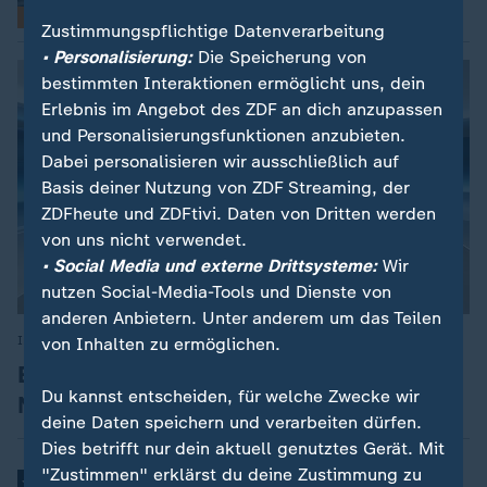
Interaktiv
Zustimmungspflichtige Datenverarbeitung
• Personalisierung:
Die Speicherung von
bestimmten Interaktionen ermöglicht uns, dein
Erlebnis im Angebot des ZDF an dich anzupassen
und Personalisierungsfunktionen anzubieten.
Dabei personalisieren wir ausschließlich auf
Basis deiner Nutzung von ZDF Streaming, der
ZDFheute und ZDFtivi. Daten von Dritten werden
von uns nicht verwendet.
• Social Media und externe Drittsysteme:
Wir
nutzen Social-Media-Tools und Dienste von
Story
anderen Anbietern. Unter anderem um das Teilen
In eigener Sache
:
von Inhalten zu ermöglichen.
Entdecken Sie das ZDF-
Du kannst entscheiden, für welche Zwecke wir
Nachrichtenstudio
deine Daten speichern und verarbeiten dürfen.
Dies betrifft nur dein aktuell genutztes Gerät. Mit
"Zustimmen" erklärst du deine Zustimmung zu
Nachrichten | In eigener Sache