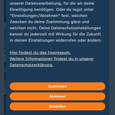
:
Aktuelle Pressemitteilungen des ZDF
unserer Datenverarbeitung, für die wir deine
Einwilligung benötigen. Oder du legst unter
"Einstellungen/Ablehnen" fest, welchen
Zwecken du deine Zustimmung gibst und
welchen nicht. Deine Datenschutzeinstellungen
In eigener Sache
:
kannst du jederzeit mit Wirkung für die Zukunft
Medien verstehen
in deinen Einstellungen widerrufen oder ändern.
Hier findest du das Impressum.
Weitere Informationen findest du in unserer
Datenschutzerklärung.
Übersicht
:
Wie barrierefrei sind die Angebote des
ZDF?
Video
4:57
Zustimmen
Ablehnen
Blick hinter die Kulissen
:
Faktencheck bei ZDFheute
Einstellen
von Matthias Wiesel