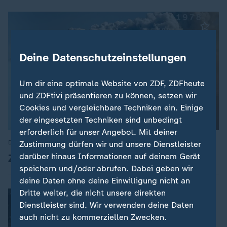
Deine Datenschutzeinstellungen
Um dir eine optimale Website von ZDF, ZDFheute
und ZDFtivi präsentieren zu können, setzen wir
Cookies und vergleichbare Techniken ein. Einige
der eingesetzten Techniken sind unbedingt
erforderlich für unser Angebot. Mit deiner
Die wichtigsten Ereignisse
:
Zustimmung dürfen wir und unsere Dienstleister
Zeitreise - Bilder aus 60 Jahren
darüber hinaus Informationen auf deinem Gerät
speichern und/oder abrufen. Dabei geben wir
deine Daten ohne deine Einwilligung nicht an
Dritte weiter, die nicht unsere direkten
:
60 Jahre heute
So sahen die ersten ZDF-Nachrichten
Dienstleister sind. Wir verwenden deine Daten
aus
auch nicht zu kommerziellen Zwecken.