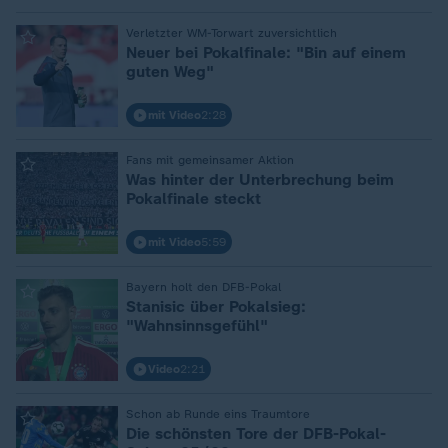
Verletzter WM-Torwart zuversichtlich
:
Neuer bei Pokalfinale: "Bin auf einem
guten Weg"
mit Video
2:28
Fans mit gemeinsamer Aktion
:
Was hinter der Unterbrechung beim
Pokalfinale steckt
mit Video
5:59
Bayern holt den DFB-Pokal
:
Stanisic über Pokalsieg:
"Wahnsinnsgefühl"
Video
2:21
Schon ab Runde eins Traumtore
:
Die schönsten Tore der DFB-Pokal-