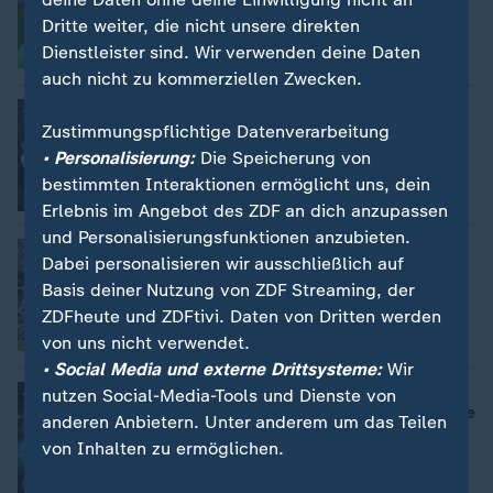
Endspiel
Dritte weiter, die nicht unsere direkten
von Felicitas Hölscher
Dienstleister sind. Wir verwenden deine Daten
Video
1:47
auch nicht zu kommerziellen Zwecken.
Später Rückschlag im EL-Halbfinale
:
Freiburger Déjà-vu in Bragas
Zustimmungspflichtige Datenverarbeitung
Steinbrucharena
• Personalisierung:
Die Speicherung von
von Andreas Morbach
bestimmten Interaktionen ermöglicht uns, dein
Erlebnis im Angebot des ZDF an dich anzupassen
und Personalisierungsfunktionen anzubieten.
Stuttgart erneut im DFB-Pokalfinale
:
Dabei personalisieren wir ausschließlich auf
Mit emotionalem Overload zum Bayern-
Basis deiner Nutzung von ZDF Streaming, der
Showdown
ZDFheute und ZDFtivi. Daten von Dritten werden
von Andreas Morbach
von uns nicht verwendet.
mit Video
5:59
• Social Media und externe Drittsysteme:
Wir
Tomas erlöst den VfB
:
nutzen Social-Media-Tools und Dienste von
Stuttgart trotz Chancenwucher im Finale
anderen Anbietern. Unter anderem um das Teilen
des DFB-Pokals
von Inhalten zu ermöglichen.
von Sebastian Ungermanns
mit Video
5:59