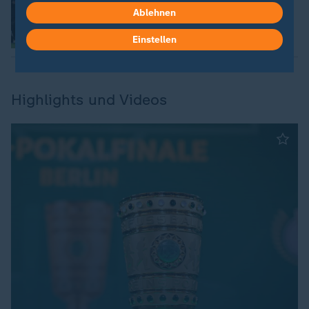
Ablehnen
von Oliver Schmidt
Einstellen
Video
5:56
Highlights und Videos