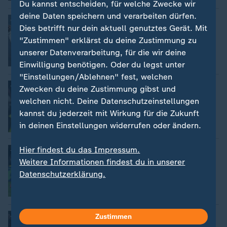
Du kannst entscheiden, für welche Zwecke wir
deine Daten speichern und verarbeiten dürfen.
DFB-Pokal
:
Dies betrifft nur dein aktuell genutztes Gerät. Mit
Stuttgart folgt dem FCB ins DFB-
Pokalfinale
"Zustimmen" erklärst du deine Zustimmung zu
von Moritz Zschau
unserer Datenverarbeitung, für die wir deine
Video
5:59
Einwilligung benötigen. Oder du legst unter
"Einstellungen/Ablehnen" fest, welchen
Stuttgart gegen Freiburg im Pokal
:
Zwecken du deine Zustimmung gibst und
"Groß gegen Klein" - das war einmal
welchen nicht. Deine Datenschutzeinstellungen
von Andreas Morbach
kannst du jederzeit mit Wirkung für die Zukunft
in deinen Einstellungen widerrufen oder ändern.
Hier findest du das Impressum.
Spielmacher glänzt im Pokal-Halbfinale
:
Musialas Antwort auf Kahn: Auf dem
Weitere Informationen findest du in unserer
Weg Richtung Triple-Form
Datenschutzerklärung.
Tim-Julian Schneider, Leverkusen
mit Video
5:56
DFB-Pokal
:
Zustimmen
Die Bayern fahren wieder nach Berlin