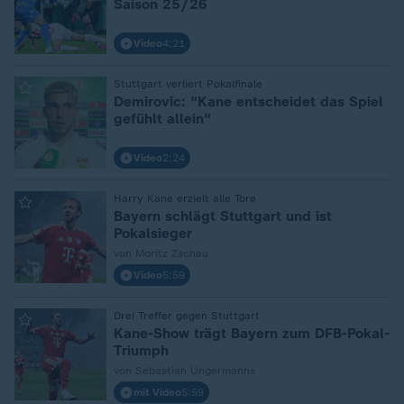
Saison 25/26
Video
4:21
Stuttgart verliert Pokalfinale
:
Demirovic: "Kane entscheidet das Spiel
gefühlt allein"
Video
2:24
Harry Kane erzielt alle Tore
:
Bayern schlägt Stuttgart und ist
Pokalsieger
von Moritz Zschau
Video
5:59
Drei Treffer gegen Stuttgart
:
Kane-Show trägt Bayern zum DFB-Pokal-
Triumph
von Sebastian Ungermanns
mit Video
5:59