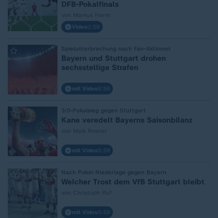
DFB-Pokalfinals
von Markus Harm
Video
1:59
Spielunterbrechung nach Fan-Aktionen
:
Bayern und Stuttgart drohen
sechsstellige Strafen
mit Video
5:59
3:0-Pokalsieg gegen Stuttgart
:
Kane veredelt Bayerns Saisonbilanz
von Maik Rosner
mit Video
5:59
Nach Pokal-Niederlage gegen Bayern
:
Welcher Trost dem VfB Stuttgart bleibt
von Christoph Ruf
mit Video
5:59