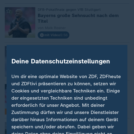
DFB-Pokalfinale gegen VfB Stuttgart
:
Bayerns große Sehnsucht nach dem
Titel
von Maik Rosner
mit Video
5:56
Torhüter fehlt verletzt
:
Ohne Neuer: Bayern und VfB im Pokal-
Deine Datenschutzeinstellungen
Showdown
mit Video
0:57
Um dir eine optimale Website von ZDF, ZDFheute
und ZDFtivi präsentieren zu können, setzen wir
FC Bayern München gegen VfB Stuttgart
:
Cookies und vergleichbare Techniken ein. Einige
DFB-Pokalfinale: Wissenswertes zum
der eingesetzten Techniken sind unbedingt
entscheidenden Duell
erforderlich für unser Angebot. Mit deiner
von Julia Zhuganets
Zustimmung dürfen wir und unsere Dienstleister
FAQ
darüber hinaus Informationen auf deinem Gerät
35-Jährige wechselt zum BVB
:
speichern und/oder abrufen. Dabei geben wir
Ende einer VfL-Ära: Popps letztes
deine Daten ohne deine Einwilligung nicht an