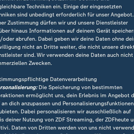
gleichbare Techniken ein. Einige der eingesetzten
itannien
würde Merz beraten, so Kühn, das sei nicht 
hniken sind unbedingt erforderlich für unser Angebot.
n gerade parallel.
ner Zustimmung dürfen wir und unsere Dienstleister
über hinaus Informationen auf deinem Gerät speicher
/oder abrufen. Dabei geben wir deine Daten ohne de
willigung nicht an Dritte weiter, die nicht unsere direk
nstleister sind. Wir verwenden deine Daten auch nicht
merziellen Zwecken.
timmungspflichtige Datenverarbeitung
ersonalisierung:
Die Speicherung von bestimmten
eraktionen ermöglicht uns, dein Erlebnis im Angebot 
 an dich anzupassen und Personalisierungsfunktionen
ubieten. Dabei personalisieren wir ausschließlich auf
is deiner Nutzung von ZDF Streaming, der ZDFheute 
tivi. Daten von Dritten werden von uns nicht verwend