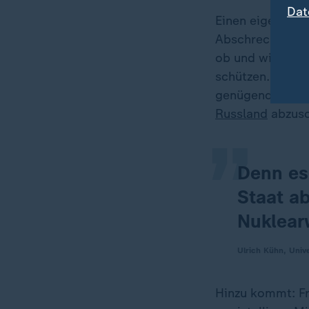
Dat
Einen eigenstä
Abschreckung we
ob und wie
Fran
„
schützen. Dabei
genügend Nukle
Russland
abzusc
Denn es 
Staat a
Nuklear
Ulrich Kühn, Univ
Hinzu kommt: Fra