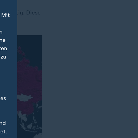
unwichtig. Diese
 Mit
n
ine
ten
 zu
des
und
et.