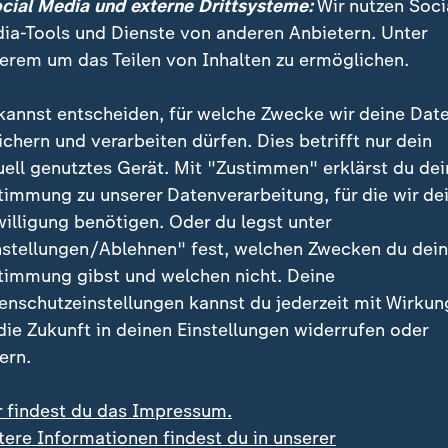
ocial Media und externe Drittsysteme:
Wir nutzen Soci
ia-Tools und Dienste von anderen Anbietern. Unter
erem um das Teilen von Inhalten zu ermöglichen.
USA besitzen den größten Teil der Atomwaffen. Deswegen si
kannst entscheiden, für welche Zwecke wir deine Dat
tung zentral.
ichern und verarbeiten dürfen. Dies betrifft nur dein
uell genutztes Gerät. Mit "Zustimmen" erklärst du dei
timmung zu unserer Datenverarbeitung, für die wir de
willigung benötigen. Oder du legst unter
nstellungen/Ablehnen" fest, welchen Zwecken du dei
alistisch ein europäischer Atomschut
timmung gibst und welchen nicht. Deine
enschutzeinstellungen kannst du jederzeit mit Wirkun
ch das "überhaupt nicht" einschätzen, so Kühn. Was feh
 die Zukunft in deinen Einstellungen widerrufen oder
llung auf deutscher Seite. Seit etwa zehn Jahren werd
ern.
, häufig mit Forderungen, die wenig mit der Realität
kleararsenals zu tun hätten. Deshalb sei es sinnvoll,
r findest du das Impressum.
gemeinsame Interessen auszuloten.
tere Informationen findest du in unserer