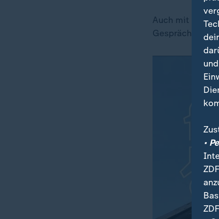
ver
Auch mit
Großbr
Tec
Gespräche laufe
dei
dar
und
Ein
Die
kom
Zus
• P
Int
ZDF
anz
Bas
ZDF