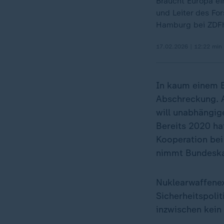
Braucht Europa ei
und Leiter des Fo
Hamburg bei ZDFh
17.02.2026 | 12:22 min
In kaum einem B
Abschreckung. 
will unabhängige
Bereits 2020 ha
Kooperation bei
nimmt Bundeska
Nuklearwaffenex
Sicherheitspoli
inzwischen kein