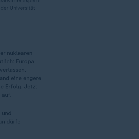
learwaffenexperte
der Universität
er nuklearen
tlich: Europa
verlassen.
and eine engere
 Erfolg. Jetzt
h
auf.
g und
an dürfe