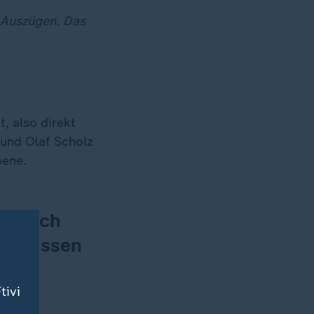
n Auszügen. Das
, also direkt
 und Olaf Scholz
bene.
hat sich
wir müssen
tivi