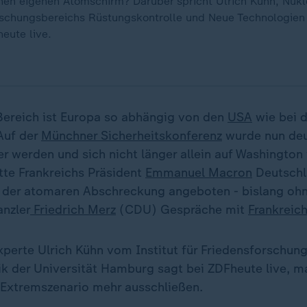
nen eigenen Atomschirm? Darüber spricht Ulrich Kühn, Nuk
rschungsbereichs Rüstungskontrolle und Neue Technologien 
eute live.
ereich ist Europa so abhängig von den
USA
wie bei d
Auf der
Münchner Sicherheitskonferenz
wurde nun deu
r werden und sich nicht länger allein auf Washington 
tte Frankreichs Präsident
Emmanuel Macron
Deutschl
 der atomaren Abschreckung angeboten - bislang ohne
nzler
Friedrich Merz
(CDU) Gespräche mit
Frankreic
perte Ulrich Kühn vom Institut für Friedensforschun
tik der Universität Hamburg sagt bei ZDFheute live, m
 Extremszenario mehr ausschließen.