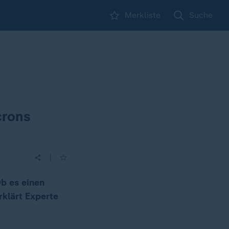
Merkliste
Suche
crons
|
b es einen
klärt Experte