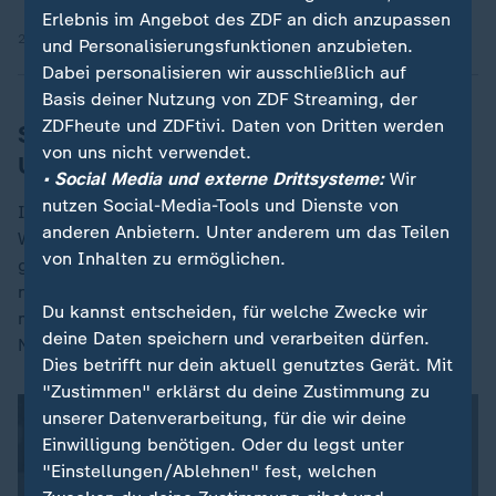
Erlebnis im Angebot des ZDF an dich anzupassen
22.01.2026 | 0:40 min
und Personalisierungsfunktionen anzubieten.
Dabei personalisieren wir ausschließlich auf
Basis deiner Nutzung von ZDF Streaming, der
ZDFheute und ZDFtivi. Daten von Dritten werden
Schweres Lawinenunglück auch in den
von uns nicht verwendet.
USA
• Social Media und externe Drittsysteme:
Wir
nutzen Social-Media-Tools und Dienste von
Im US-Bundesstaat Kalifornien sind mindestens acht
anderen Anbietern. Unter anderem um das Teilen
Wintersportler
bei einem Lawinenunglück
ums Leben
von Inhalten zu ermöglichen.
gekommen. Ein weiterer Skifahrer wurde am Mittwoch
noch vermisst, wie die Polizei von Nevada County
Du kannst entscheiden, für welche Zwecke wir
mitteilte. Der Gouverneur von Kalifornien, Gavin
deine Daten speichern und verarbeiten dürfen.
Newsom, sprach von einer "entsetzlichen Tragödie".
Dies betrifft nur dein aktuell genutztes Gerät. Mit
"Zustimmen" erklärst du deine Zustimmung zu
unserer Datenverarbeitung, für die wir deine
Einwilligung benötigen. Oder du legst unter
"Einstellungen/Ablehnen" fest, welchen