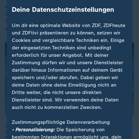
erleichtern kann. Die Lawinensituation im Westen
Deine Datenschutzeinstellungen
Österreichs ist angespannt. Die Warndienste riefen in
Tirol und Vorarlberg die zweithöchste Gefahrenstufe
Um dir eine optimale Website von ZDF, ZDFheute
aus.
und ZDFtivi präsentieren zu können, setzen wir
Cookies und vergleichbare Techniken ein. Einige
der eingesetzten Techniken sind unbedingt
erforderlich für unser Angebot. Mit deiner
Zustimmung dürfen wir und unsere Dienstleister
darüber hinaus Informationen auf deinem Gerät
speichern und/oder abrufen. Dabei geben wir
deine Daten ohne deine Einwilligung nicht an
Dritte weiter, die nicht unsere direkten
Dienstleister sind. Wir verwenden deine Daten
auch nicht zu kommerziellen Zwecken.
Zustimmungspflichtige Datenverarbeitung
Die europäische Lawinengefahrenskala unterscheidet fünf
• Personalisierung:
Die Speicherung von
Gefahrenstufen. Bei Stufe 3 ist das Risiko besonders hoch, da
bestimmten Interaktionen ermöglicht uns, dein
hier die meisten Lawinenunfälle passieren.