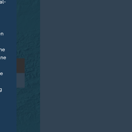
al-
en
ne
ine
ne
g