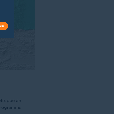
len
 Gruppe an
sprogramms