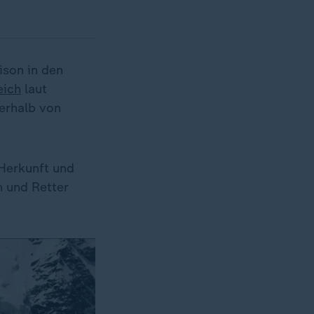
ison in den
eich
laut
erhalb von
 Herkunft und
n und Retter