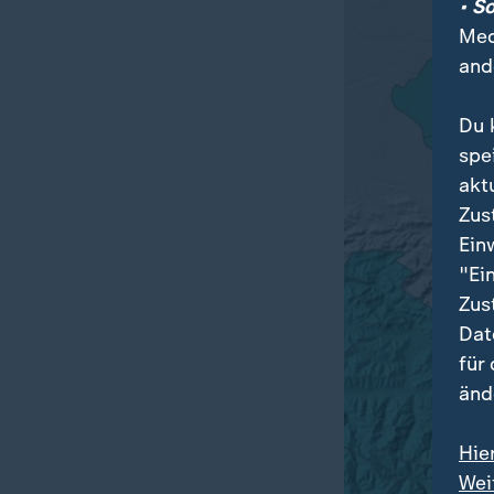
• S
Med
and
Du 
spe
akt
Zus
Ein
"Ei
Zus
Dat
für
änd
Hie
Wei