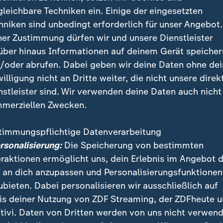
gleichbare Techniken ein. Einige der eingesetzten
oßartal Teilnehmer von Alpenverein
hniken sind unbedingt erforderlich für unser Angebot.
ner Zustimmung dürfen wir und unsere Dienstleister
mittag war den Angaben zufolge eine Lawine am 2.
über hinaus Informationen auf deinem Gerät speicher
Großarltal im Bundesland Salzburg niedergegangen. 
/oder abrufen. Dabei geben wir deine Daten ohne de
seien dabei verschüttet worden. Vier Mitglieder der 
willigung nicht an Dritte weiter, die nicht unsere direk
 nur noch tot geborgen werden. Dabei handelte es sic
nstleister sind. Wir verwenden deine Daten auch nicht
ter von 53, 63 und 65 Jahren. Auch eine 60-jährige F
merziellen Zwecken.
n. Die anderen wurden teils schwer verletzt.
timmungspflichtige Datenverarbeitung
ersonalisierung:
Die Speicherung von bestimmten
eraktionen ermöglicht uns, dein Erlebnis im Angebot 
 an dich anzupassen und Personalisierungsfunktionen
ubieten. Dabei personalisieren wir ausschließlich auf
is deiner Nutzung von ZDF Streaming, der ZDFheute 
tivi. Daten von Dritten werden von uns nicht verwend