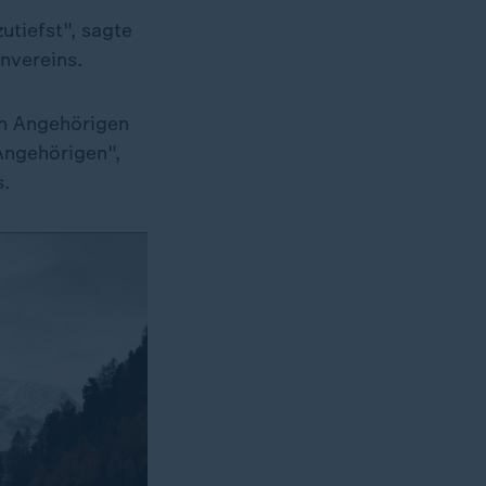
utiefst", sagte
nvereins.
en Angehörigen
Angehörigen",
s.