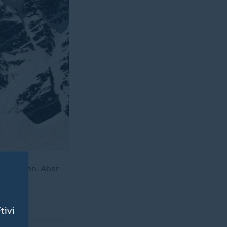
 gerissen. Aber
tivi