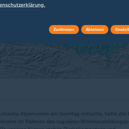
enschutzerklärung.
Zustimmen
Ablehnen
Einstel
ichische Alpenverein am Sonntag mitteilte, hatte die
 Vereins im Rahmen des regulären Winterausbildung