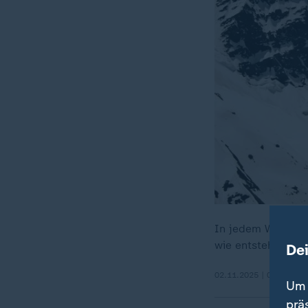
In jedem Winter 
wie entstehen La
De
02.11.2025 | 0:56 min
Um 
prä