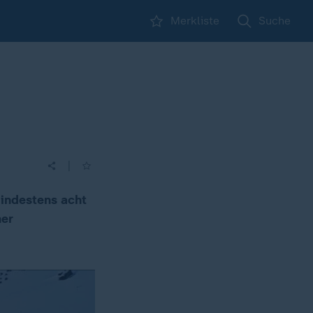
Merkliste
Suche
|
indestens acht
er