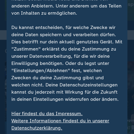
SV Elversberg
Freundschaftssp
anderen Anbietern. Unter anderem um das Teilen
S04
von Inhalten zu ermöglichen.
Video
6:37
Video
9:04
Du kannst entscheiden, für welche Zwecke wir
deine Daten speichern und verarbeiten dürfen.
Dies betrifft nur dein aktuell genutztes Gerät. Mit
"Zustimmen" erklärst du deine Zustimmung zu
Champions League - Highlights
unserer Datenverarbeitung, für die wir deine
Einwilligung benötigen. Oder du legst unter
"Einstellungen/Ablehnen" fest, welchen
Zwecken du deine Zustimmung gibst und
welchen nicht. Deine Datenschutzeinstellungen
kannst du jederzeit mit Wirkung für die Zukunft
in deinen Einstellungen widerrufen oder ändern.
Hier findest du das Impressum.
Weitere Informationen findest du in unserer
:
UEFA Champions League - Saison 2025/26
PSG schlägt Arsenal im
Aus der Traum: 
Datenschutzerklärung.