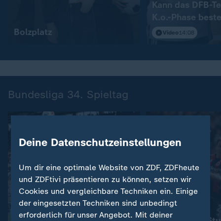
Kann das DFB-Te
K.o.-Phase best
Bolzplatz
Video
14:08
Bundesliga 34. Spieltag
Deine Datenschutzeinstellungen
Um dir eine optimale Website von ZDF, ZDFheute
und ZDFtivi präsentieren zu können, setzen wir
Cookies und vergleichbare Techniken ein. Einige
der eingesetzten Techniken sind unbedingt
:
:
Bundesliga 2025/26
Bundesliga 2025/26
erforderlich für unser Angebot. Mit deiner
VfL Wolfsburg gewinnt
Remis reicht Stu