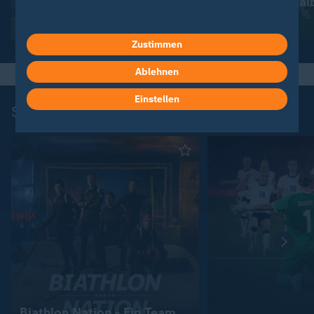
Elfmeterschießen
scheitert im Hal
Video
9:31
Video
2:59
Zustimmen
Ablehnen
Einstellen
Sport-Dokus und -Stories
Biathlon Nation - Ein Team.