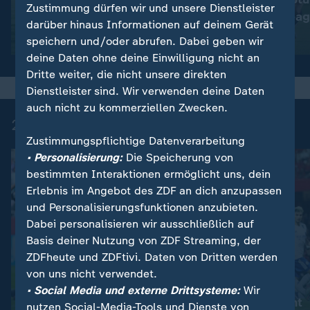
Zustimmung dürfen wir und unsere Dienstleister
Abstiegs-Endspiel
Champions Leag
darüber hinaus Informationen auf deinem Gerät
Video
10:24
Video
10:08
speichern und/oder abrufen. Dabei geben wir
deine Daten ohne deine Einwilligung nicht an
Dritte weiter, die nicht unsere direkten
Dienstleister sind. Wir verwenden deine Daten
auch nicht zu kommerziellen Zwecken.
2. Bundesliga - Highlights
Zustimmungspflichtige Datenverarbeitung
• Personalisierung:
Die Speicherung von
bestimmten Interaktionen ermöglicht uns, dein
Erlebnis im Angebot des ZDF an dich anzupassen
und Personalisierungsfunktionen anzubieten.
Dabei personalisieren wir ausschließlich auf
Basis deiner Nutzung von ZDF Streaming, der
ZDFheute und ZDFtivi. Daten von Dritten werden
von uns nicht verwendet.
:
:
2. Bundesliga
2. Bundesliga
• Social Media und externe Drittsysteme:
Wir
Fortuna Düsseldorf schockt
"Club" gewinnt
nutzen Social-Media-Tools und Dienste von