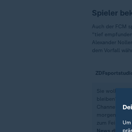
Spieler be
Auch der FCM sp
"tief empfundene
Alexander Nolle
dem Vorfall wäh
ZDFsportstudi
Sie wollen üb
bleiben? Dann
De
Channel genau 
morgens zum K
Um 
zum Feieraben
prä
News direkt a