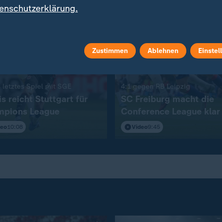
enschutzerklärung.
Zustimmen
Ablehnen
Einstel
:
:
 letztes Spiel mit SGE
4:1 gegen RB Leipzig
s reicht Stuttgart für
SC Freiburg macht die
pions League
Conference League klar
deo
10:08
Video
9:45