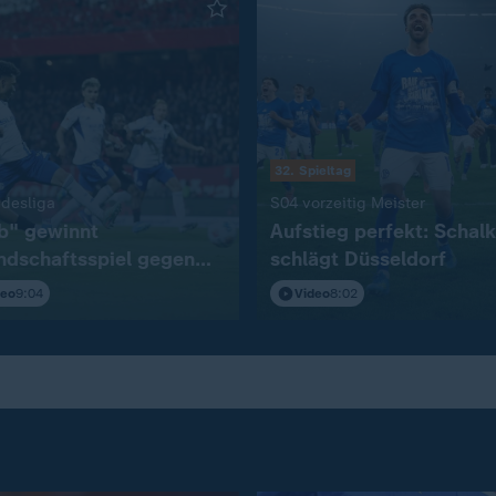
32. Spieltag
:
:
ndesliga
S04 vorzeitig Meister
b" gewinnt
Aufstieg perfekt: Schal
ndschaftsspiel gegen
schlägt Düsseldorf
deo
9:04
Video
8:02