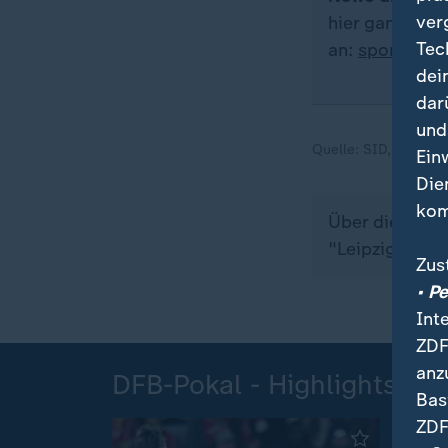
ver
hier ganz ein
Tec
an:
sportstud
dei
dar
und
Quelle:
SID, dpa
Ein
Die
kom
Über dieses T
"Leipzig erle
Zus
• P
Int
ZDF
anz
DFB-Pokal - Highlights
Bas
ZDF