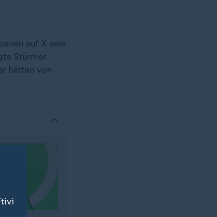
benen auf X sein
agte Stürmer
er hätten von
tivi