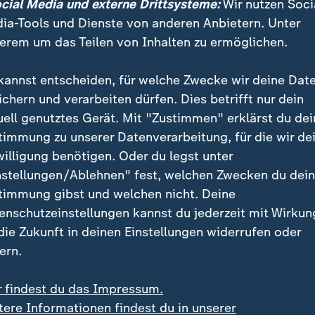
ocial Media und externe Drittsysteme:
Wir nutzen Soci
ia-Tools und Dienste von anderen Anbietern. Unter
erem um das Teilen von Inhalten zu ermöglichen.
kannst entscheiden, für welche Zwecke wir deine Dat
ichern und verarbeiten dürfen. Dies betrifft nur dein
uell genutztes Gerät. Mit "Zustimmen" erklärst du dei
:
:
okal
DFB-Pokal
tgart folgt dem FCB ins
Die Bayern fahren wiede
timmung zu unserer Datenverarbeitung, für die wir de
Pokalfinale
nach Berlin
willigung benötigen. Oder du legst unter
nstellungen/Ablehnen" fest, welchen Zwecken du dei
deo
5:59
Video
5:56
timmung gibst und welchen nicht. Deine
enschutzeinstellungen kannst du jederzeit mit Wirkun
 die Zukunft in deinen Einstellungen widerrufen oder
ern.
r findest du das Impressum.
tere Informationen findest du in unserer