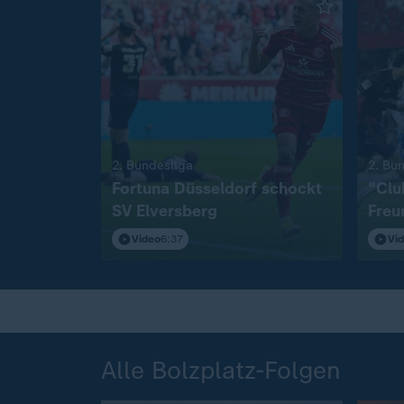
:
2. Bundesliga
2. Bu
Fortuna Düsseldorf schockt
"Clu
SV Elversberg
Freu
S04
Video
6:37
Vi
Alle Bolzplatz-Folgen