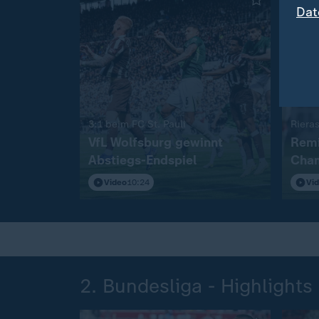
Dat
:
3:1 beim FC St. Pauli
Rieras
VfL Wolfsburg gewinnt
Remi
Abstiegs-Endspiel
Cham
Video
10:24
Vi
2. Bundesliga - Highlights