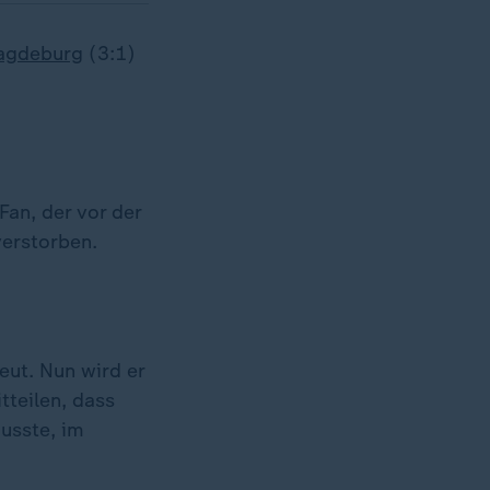
agdeburg
(3:1)
Fan, der vor der
verstorben.
eut. Nun wird er
tteilen, dass
usste, im