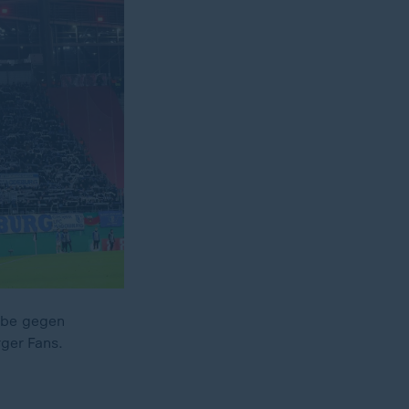
gabe gegen
ger Fans.