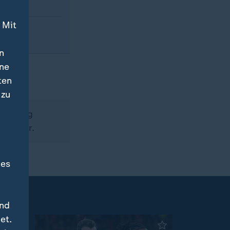
 Mit
n
ine
ten
 zu
 Beitrag
:25 Uhr.
des
und
et.