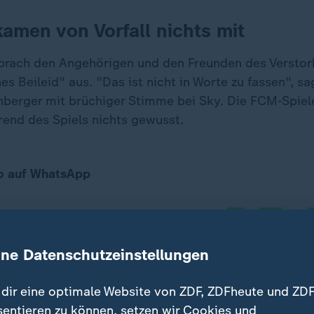
kamen von Vorfall nichts mit
rach den Angehörigen und den Freunden des Verstor
s Beileid" aus. "Das ist nicht in Worte zu fassen", s
nberger mit brüchiger Stimme bei Sky. Die FCM-Spiel
rend des Spiels nichts gewusst.
o auf WhatsApp
er Sport stets auf dem Laufenden
 ist unser sportstudio-WhatsApp-
ine Datenschutzeinstellungen
das Richtige für Sie. Egal ob
affee, mittags zum Lunch oder
dir eine optimale Website von ZDF, ZDFheute und ZDF
d - erhalten Sie
die wichtigsten
sentieren zu können, setzen wir Cookies und
uf Ihr Smartphone
. Melden Sie sich