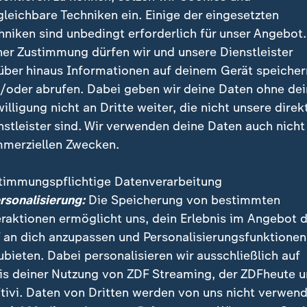
Quelle: Reuters
gleichbare Techniken ein. Einige der eingesetzten
fach für unseren WhatsApp-Channel
hniken sind unbedingt erforderlich für unser Angebot.
io-WhatsApp-Channel
.
ner Zustimmung dürfen wir und unsere Dienstleister
über hinaus Informationen auf deinem Gerät speicher
/oder abrufen. Dabei geben wir deine Daten ohne de
willigung nicht an Dritte weiter, die nicht unsere direk
nstleister sind. Wir verwenden deine Daten auch nicht
merziellen Zwecken.
hema berichtete ZDFsportstudio auf ZDFheute in dem
digt Pflichtaufgabe gegen FCM" am 02.12.2025 um 23
timmungspflichtige Datenverarbeitung
ersonalisierung:
Die Speicherung von bestimmten
eraktionen ermöglicht uns, dein Erlebnis im Angebot 
 an dich anzupassen und Personalisierungsfunktionen
ubieten. Dabei personalisieren wir ausschließlich auf
is deiner Nutzung von ZDF Streaming, der ZDFheute 
tivi. Daten von Dritten werden von uns nicht verwend