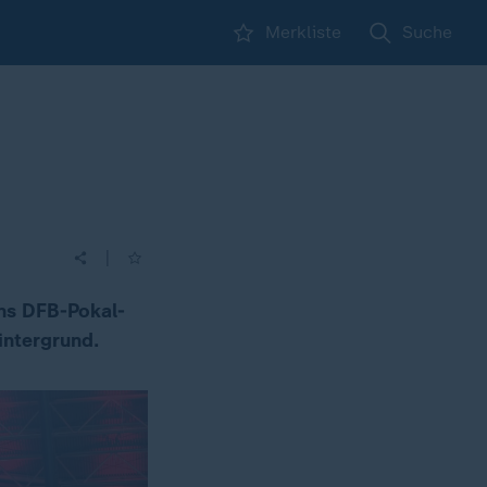
Merkliste
Suche
|
ins DFB-Pokal-
Hintergrund.