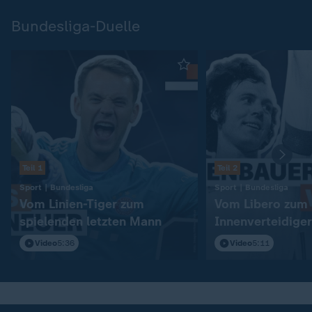
Bundesliga-Duelle
Teil 1
Teil 2
:
:
Sport | Bundesliga
Sport | Bundesliga
Vom Linien-Tiger zum
Vom Libero zum
spielenden letzten Mann
Innenverteidiger
Video
5:36
Video
5:11