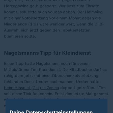
Herzegowina gelb-gesperrt. Wer jetzt zum Einsatz
kommt, soll bitte auch Vollgas geben. Der Heimsieg
mit einer Notbesetzung
vor einem Monat gegen die
Niederlande (1:0)
wäre weniger wert, wenn die DFB-
Auswahl sich jetzt gegen den Tabellenletzten
blamieren sollte.
Nagelsmanns Tipp für Kleindienst
Einen Tipp hatte Nagelsmann noch für seinen
Mittelstürmer Tim Kleindienst. Der Gladbacher darf es
ruhig dem jetzt mit einer Oberschenkelverletzung
fehlenden Deniz Undav nachmachen. Undav hatte
beim Hinspiel (2:1) in Zenica
doppelt getroffen. "Tim
soll einen Tick fauler sein. Er ist das letzte Mal gerannt
wie ein Wiesel, dann fehlen ihm vorne die Körner. Ich
wünsche mir, dass er mal trifft", so Nagelsmann.
Deine Datenschutzeinstellungen