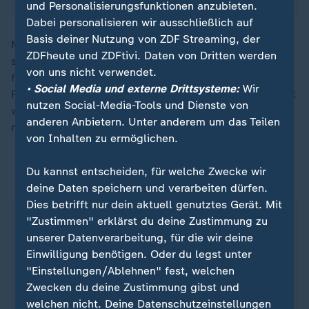
und Personalisierungsfunktionen anzubieten.
Dabei personalisieren wir ausschließlich auf
Basis deiner Nutzung von ZDF Streaming, der
Man müsse auf jeden Fall den Block der Bosnier
ZDFheute und ZDFtivi. Daten von Dritten werden
schneller in Bewegung bringen als vor fünf Wochen,
von uns nicht verwendet.
forderte Nagelsmann, denn: "Wir wollen den Fans der
• Social Media und externe Drittsysteme:
Wir
Region es so versüßen, dass die Eintritts-Euros es wert
nutzen Social-Media-Tools und Dienste von
waren zu kommen." Den Menschen eine Freude zu
anderen Anbietern. Unter anderem um das Teilen
machen, lautet eben der allgemeingültige Auftrag.
von Inhalten zu ermöglichen.
Du kannst entscheiden, für welche Zwecke wir
ZDFsportstudio auf WhatsApp
deine Daten speichern und verarbeiten dürfen.
Dies betrifft nur dein aktuell genutztes Gerät. Mit
"Zustimmen" erklärst du deine Zustimmung zu
unserer Datenverarbeitung, für die wir deine
Einwilligung benötigen. Oder du legst unter
"Einstellungen/Ablehnen" fest, welchen
Zwecken du deine Zustimmung gibst und
welchen nicht. Deine Datenschutzeinstellungen