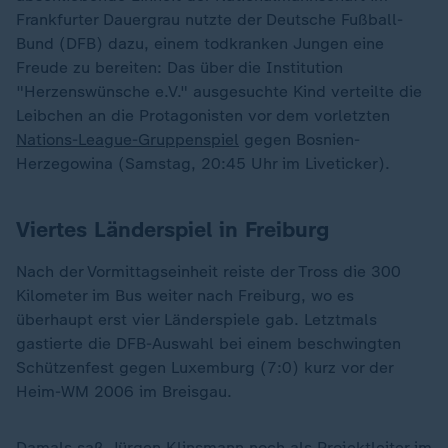
Frankfurter Dauergrau nutzte der Deutsche Fußball-
Bund (DFB) dazu, einem todkranken Jungen eine
Freude zu bereiten: Das über die Institution
"Herzenswünsche e.V." ausgesuchte Kind verteilte die
Leibchen an die Protagonisten vor dem vorletzten
Nations-League-Gruppenspiel
gegen Bosnien-
Herzegowina (Samstag, 20:45 Uhr im Liveticker).
Viertes Länderspiel in Freiburg
Nach der Vormittagseinheit reiste der Tross die 300
Kilometer im Bus weiter nach Freiburg, wo es
überhaupt erst vier Länderspiele gab. Letztmals
gastierte die DFB-Auswahl bei einem beschwingten
Schützenfest gegen Luxemburg (7:0) kurz vor der
Heim-WM 2006 im Breisgau.
Damals saß
Jürgen Klinsmann
noch als Projektleiter im