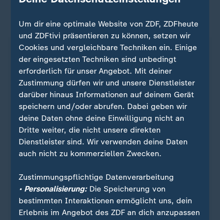
Film-Doku über EM im Anflug?
Um dir eine optimale Website von ZDF, ZDFheute
und ZDFtivi präsentieren zu können, setzen wir
Cookies und vergleichbare Techniken ein. Einige
Über die deutsche Nationalmannschaft während
der eingesetzten Techniken sind unbedingt
der Heim-EM soll Medienberichten zufolge im
erforderlich für unser Angebot. Mit deiner
Januar eine Dokumentation erscheinen. "Wir haben
Zustimmung dürfen wir und unsere Dienstleister
gestern ein paar Bilder gesehen, Rückblicke der
darüber hinaus Informationen auf deinem Gerät
Heim-EM, um die Mannschaft nochmal zu
speichern und/oder abrufen. Dabei geben wir
emotionalisieren", sagte Bundestrainer Julian
deine Daten ohne deine Einwilligung nicht an
Nagelsmann. "Was aus diesen Bildern in der
Dritte weiter, die nicht unsere direkten
Weiterverarbeitung passiert, weiß ich nicht, da
Dienstleister sind. Wir verwenden deine Daten
lasse ich mich überraschen."
auch nicht zu kommerziellen Zwecken.
Eine Doku über die DFB-Auswahl während der WM
Zustimmungspflichtige Datenverarbeitung
2022 in Katar hatte im September 2023 für
• Personalisierung:
Die Speicherung von
mächtig Verstimmung beim DFB gesorgt, der jetzt
bestimmten Interaktionen ermöglicht uns, dein
die Berichte nicht kommentieren wollte.
Erlebnis im Angebot des ZDF an dich anzupassen