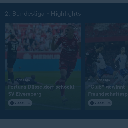
2. Bundesliga - Highlights
:
:
2. Bundesliga
2. Bundesliga
Fortuna Düsseldorf schockt
"Club" gewinnt
SV Elversberg
Freundschaftssp
S04
Video
6:37
Video
9:04