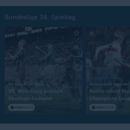
Bundesliga 34. Spieltag
:
3:1 beim FC St. Pauli
Rieras letztes Spiel mit
VfL Wolfsburg gewinnt
Remis reicht Stu
Abstiegs-Endspiel
Champions Leag
Video
10:24
Video
10:08