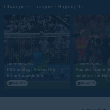
Champions League - Highlights
:
:
Champions League
Champions League
PSG schlägt Arsenal im
Aus der Traum: 
Elfmeterschießen
scheitert im Hal
Video
9:31
Video
2:59
nach oben