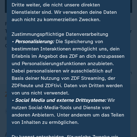
Dritte weiter, die nicht unsere direkten
Dienstleister sind. Wir verwenden deine Daten
auch nicht zu kommerziellen Zwecken.
Florian Wirtz ist wieder zurück, zumindest beim
Training. Ob er fit für die Startelf ist, ist noch offen. Für
Zustimmungspflichtige Datenverarbeitung
ihn könnte auch der zuletzt stark spielende Serge
• Personalisierung:
Die Speicherung von
Gnabry auflaufen.
bestimmten Interaktionen ermöglicht uns, dein
Erlebnis im Angebot des ZDF an dich anzupassen
und Personalisierungsfunktionen anzubieten.
Dabei personalisieren wir ausschließlich auf
nach oben
Basis deiner Nutzung von ZDF Streaming, der
ZDFheute und ZDFtivi. Daten von Dritten werden
von uns nicht verwendet.
• Social Media und externe Drittsysteme:
Wir
nutzen Social-Media-Tools und Dienste von
anderen Anbietern. Unter anderem um das Teilen
von Inhalten zu ermöglichen.
Aktuell bei ZDFheute
Du kannst entscheiden, für welche Zwecke wir