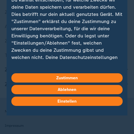
deine Daten speichern und verarbeiten dürfen.
Zuletzt veröffentlicht
Dies betrifft nur dein aktuell genutztes Gerät. Mit
"Zustimmen" erklärst du deine Zustimmung zu
Aktuelle Sendungs-Videos
unserer Datenverarbeitung, für die wir deine
Einwilligung benötigen. Oder du legst unter
ZDFheute Stories
"Einstellungen/Ablehnen" fest, welchen
Zwecken du deine Zustimmung gibst und
Themen im Überblick
welchen nicht. Deine Datenschutzeinstellungen
kannst du jederzeit mit Wirkung für die Zukunft
ZDFheute Update
in deinen Einstellungen widerrufen oder ändern.
Zustimmen
ZDFheute Apps
Hier findest du das Impressum.
Ablehnen
Weitere Informationen findest du in unserer
Datenschutzerklärung.
Einstellen
Nutzungsbedingungen
Datenschutz
Datenschutzeinstellungen
Impressum