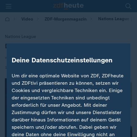
Nations League | D
Video
ZDF-Morgenmagazin
Nations League
DFB-Team: Wirtz zurück im Training
:
von Boris Büchler
Deine Datenschutzeinstellungen
|
15.11.2024 | 05:30
Um dir eine optimale Website von ZDF, ZDFheute
und ZDFtivi präsentieren zu können, setzen wir
Cookies und vergleichbare Techniken ein. Einige
der eingesetzten Techniken sind unbedingt
erforderlich für unser Angebot. Mit deiner
Zustimmung dürfen wir und unsere Dienstleister
darüber hinaus Informationen auf deinem Gerät
speichern und/oder abrufen. Dabei geben wir
deine Daten ohne deine Einwilligung nicht an