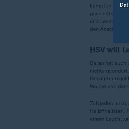
Dat
kämpfen hatte. 
gescheitert, dr
und Leverkusen 
den Anschluss a
HSV will 
Daran hat auch 
nichts geändert
Gesamtentwicklun
Woche von der t
Zufrieden ist a
Halbfinalisten.
einem Leuchttur