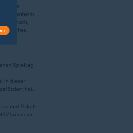
s League
rg, Hoffenheim
m Anspruch,
 hinterher.
len
enen Spieltag
l in dieser
befördert hat.
gers und Pokal-
 HSV könne zu