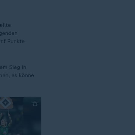
ellte
igenden
ünf Punkte
em Sieg in
men, es könne