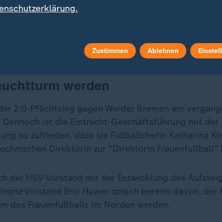
enschutzerklärung.
In der Qualifikation für die Liga-Phase der Champion
ei bittere Niederlagen in der Bundesliga gegen Freibu
kassiert: Im Moment läuft der Tabellensechste seine
n den FC Bayern und den VfL Wolfsburg zu halten, weit
Zustimmen
Ablehnen
Einstel
Leuchtturm werden
der 2:0-Pflichtsieg gegen Werder Bremen am vergang
. Dennoch ist die Eintracht-Geschäftsführung mit der
g so zufrieden, dass sie Fußballchefin Katharina Kie
echnischen Direktorin zur "Direktorin Frauenfußball" 
uch der HSV-Vorstand mit der Entwicklung des Aufstei
 Finanz-Vorstand Eric Huwer sprach bereits davon, der
m des Frauenfußballs im Norden werden.