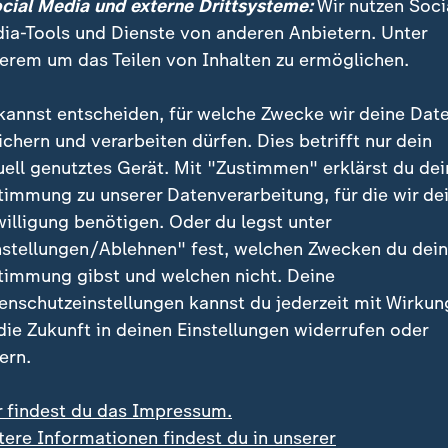
ocial Media und externe Drittsysteme:
Wir nutzen Soci
ia-Tools und Dienste von anderen Anbietern. Unter
erem um das Teilen von Inhalten zu ermöglichen.
kannst entscheiden, für welche Zwecke wir deine Dat
ichern und verarbeiten dürfen. Dies betrifft nur dein
uell genutztes Gerät. Mit "Zustimmen" erklärst du dei
timmung zu unserer Datenverarbeitung, für die wir de
willigung benötigen. Oder du legst unter
nstellungen/Ablehnen" fest, welchen Zwecken du dei
V Werder Bremen haben das Nordderby gegen den Hamburge
timmung gibst und welchen nicht. Deine
 Mülhaus war mit zwei Elfmetertoren Spielerin des Spiels.
enschutzeinstellungen kannst du jederzeit mit Wirkun
 die Zukunft in deinen Einstellungen widerrufen oder
ern.
r findest du das Impressum.
lspielerinnen sind die Konstanten in einer vor der Sa
tere Informationen findest du in unserer
Frankfurter Mannschaft, die mit großen Anlaufschwier