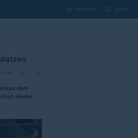
Merkliste
Suche
platzen
|
| 07:35
desliga dem
nkfurt wieder