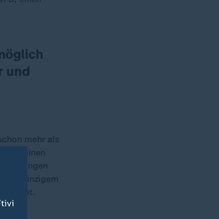
möglich
r und
schon mehr als
 bei seinen
 Die drängen
V als einzigem
ttfindet.
tivi