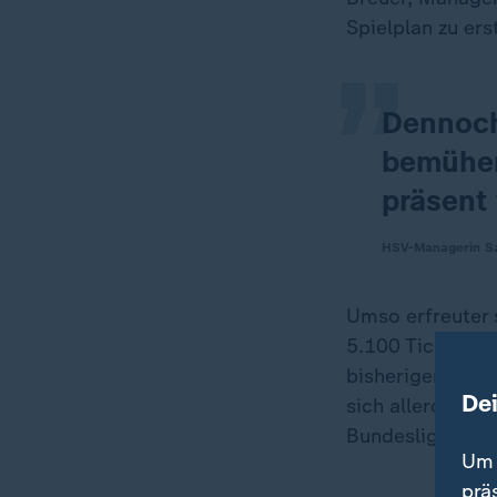
„
Spielplan zu ers
Dennoch
bemühen
präsent
HSV-Managerin Sa
Umso erfreuter 
5.100 Tickets fü
bisherigen vier
De
sich allerdings
Bundesligisten n
Um 
prä