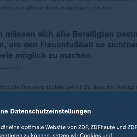
tellen, der allen Anforderungen gerecht wird.
 müssen sich alle Beteiligten best
, um den Frauenfußball so sichtba
 wie möglich zu machen.
skia Breuer
sind die Verantwortlichen beim HSV, dass am Freitag 
r das Spiel verkauft waren. Eintracht Frankfurt kommt
 Heimspielen auf einen Schnitt von 3.155 Zuschauern.
ine Datenschutzeinstellungen
 im kleinen Stadion am Brentanobad, während beim HS
eben Union Berlin jedes Spiel in der großen Arena sta
dir eine optimale Website von ZDF, ZDFheute und ZDF
sentieren zu können, setzen wir Cookies und