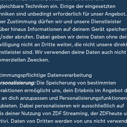
hwierigkeiten bei der Eintracht
gleichbare Techniken ein. Einige der eingesetzten
hniken sind unbedingt erforderlich für unser Angebot.
s werden am Sonntag zahlreiche Spielerinnen auflaufe
ner Zustimmung dürfen wir und unsere Dienstleister
 ihren Nationalmannschaften unterwegs waren.
über hinaus Informationen auf deinem Gerät speicher
/oder abrufen. Dabei geben wir deine Daten ohne de
rksamkeit genießt dabei Nicole Anyomi, die sich wi
willigung nicht an Dritte weiter, die nicht unsere direk
spielerinnen Laura Freigang und Elisa Senß mit der D
nstleister sind. Wir verwenden deine Daten auch nicht
 für das Finale der Nations League qualifiziert hat un
merziellen Zwecken.
sgleich zum 1:1 erzielte.
timmungspflichtige Datenverarbeitung
ersonalisierung:
Die Speicherung von bestimmten
eraktionen ermöglicht uns, dein Erlebnis im Angebot 
 an dich anzupassen und Personalisierungsfunktionen
ubieten. Dabei personalisieren wir ausschließlich auf
is deiner Nutzung von ZDF Streaming, der ZDFheute 
tivi. Daten von Dritten werden von uns nicht verwend