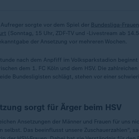
 Aufreger sorgte vor dem Spiel der
Bundesliga-Frauen
urt
(Sonntag, 15 Uhr, ZDF-TV und -Livestream ab 14.
Bekanntgabe der Ansetzung vor mehreren Wochen.
Stunde nach dem Anpfiff im Volksparkstadion beginnt 
ischen dem 1. FC Köln und dem HSV. Die zahlreichen
eide Bundesligisten schlägt, stehen vor einer schwier
tzung sorgt für Ärger beim HSV
eichen Ansetzungen der Männer und Frauen für uns nich
n selbst. Das beeinflusst unsere Zuschauerzahlen", sa
in der HSV-Frauen. Dabei hat sie Verständnis für den 