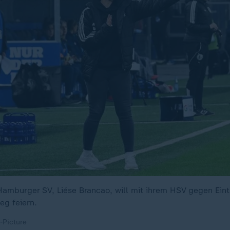
 Hamburger SV, Liése Brancao, will mit ihrem HSV gegen Eint
eg feiern.
-Picture