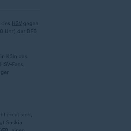
des
HSV
gegen
50 Uhr) der DFB
in Köln das
 HSV-Fans,
igen
t ideal sind,
gt Saskia
DFB, einen