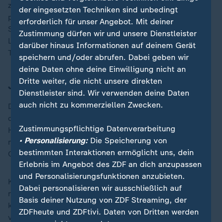
zu sehen. RB-Kapitän Willi Orban (17.) versuchte es
der eingesetzten Techniken sind unbedingt
per Kopf, doch Eintracht-Keeper Kevin Trapp war zur
erforderlich für unser Angebot. Mit deiner
Stelle. Wenig später traf Openda zur vermeintlichen
Zustimmung dürfen wir und unsere Dienstleister
Leipziger Führung, doch der VAR meldete sich. Der
darüber hinaus Informationen auf deinem Gerät
Treffer zählte aufgrund einer Abseitsposition nicht.
speichern und/oder abrufen. Dabei geben wir
deine Daten ohne deine Einwilligung nicht an
Dritte weiter, die nicht unsere direkten
Jubeltraube mit Trainer Rose
Dienstleister sind. Wir verwenden deine Daten
auch nicht zu kommerziellen Zwecken.
Die Gastgeber ließen nicht nach - und Sesko belohnte
die Offensivbemühungen. Gleich nach der
Zustimmungspflichtige Datenverarbeitung
Halbzeitpause legte Leipzig nach. Antonio Nusa, der
• Personalisierung:
Die Speicherung von
mit Tempo in den Strafraum eindrang, legte auf
bestimmten Interaktionen ermöglicht uns, dein
Openda ab und der Belgier erhöhte für die Gastgeber.
Erlebnis im Angebot des ZDF an dich anzupassen
und Personalisierungsfunktionen anzubieten.
Kurz darauf schlug der Stürmer erneut zu und rannte
Dabei personalisieren wir ausschließlich auf
nach seinem zweiten Treffer auf Trainer Rose zu, der
Basis deiner Nutzung von ZDF Streaming, der
kurz darauf in einer Jubeltraube seiner Spieler
ZDFheute und ZDFtivi. Daten von Dritten werden
verschwand.