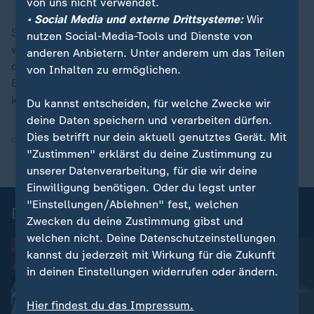
von uns nicht verwendet.
• Social Media und externe Drittsysteme:
Wir
Spätestens danach wagte sich Frankfurt immerhin ein
nutzen Social-Media-Tools und Dienste von
wenig vor, aber richtig gefährlich wurden die Hessen
anderen Anbietern. Unter anderem um das Teilen
den Gastgebern nie. In der 80. Minute probierte
von Inhalten zu ermöglichen.
Ekitiké es mal aus der Distanz, sein Schuss war aber
kein Problem für RB-Torhüter Maarten Vandevoordt.
Du kannst entscheiden, für welche Zwecke wir
deine Daten speichern und verarbeiten dürfen.
Dies betrifft nur dein aktuell genutztes Gerät. Mit
Quelle:
ZDF, SID
"Zustimmen" erklärst du deine Zustimmung zu
unserer Datenverarbeitung, für die wir deine
Einwilligung benötigen. Oder du legst unter
"Einstellungen/Ablehnen" fest, welchen
DFB-Pokal - Highlights
Zwecken du deine Zustimmung gibst und
welchen nicht. Deine Datenschutzeinstellungen
kannst du jederzeit mit Wirkung für die Zukunft
in deinen Einstellungen widerrufen oder ändern.
Hier findest du das Impressum.