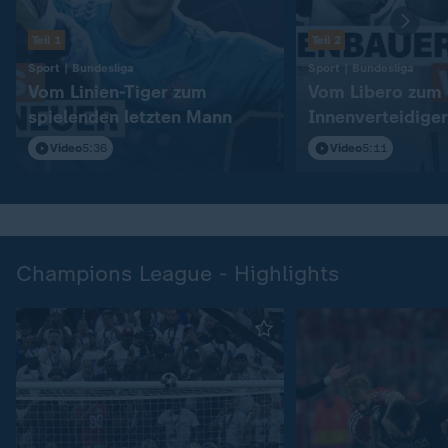
Teil 1
Teil 2
:
:
Sport | Bundesliga
Sport | Bundesliga
Vom Linien-Tiger zum
Vom Libero zum
spielenden letzten Mann
Innenverteidiger
Video
5:36
Video
5:11
Champions League - Highlights