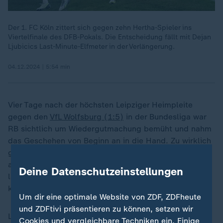
Der 1. FC Köln zittert sich gegen zehn Hertha-Spieler ins
Viertelfinale des DFB-Pokals. Die Entscheidung fällt mit Dejan
Ljubicics Last-Minute-Elfmeter in der Verlängerung.
04.12.2024 | 5:54 min
Vier Tage nach der höchsten Leipziger Heimpleite
gegen den
VfL Wolfsburg (1:5)
in der Bundesliga war
RB sichtlich um Wiedergutmachung bemüht und nahm
das Geschehen von Beginn an in die Hand. Zu wirklich
gefährlichen Torchancen kamen die Sachsen zunächst
aber kaum, ein Freistoß von Benjamin Henrichs (3.)
Deine Datenschutzeinstellungen
landete in der Mauer, Sesko setzte seinen Versuch
knapp links am Tor vorbei (11.).
Um dir eine optimale Website von ZDF, ZDFheute
und ZDFtivi präsentieren zu können, setzen wir
Leipzig lief weiter an, von Frankfurt war offensiv wenig
Cookies und vergleichbare Techniken ein. Einige