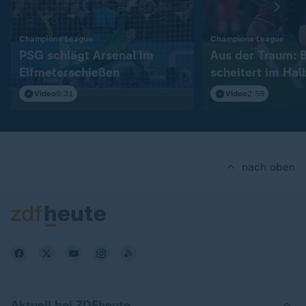
:
:
Champions League
Champions League
PSG schlägt Arsenal im
Aus der Traum: 
Elfmeterschießen
scheitert im Hal
Video
9:31
Video
2:59
nach oben
Aktuell bei ZDFheute