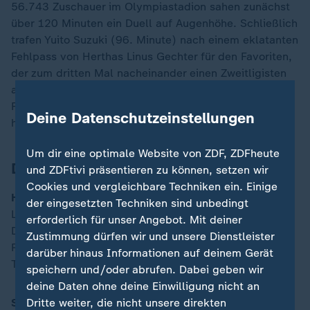
56.743 Zuschauer im Olympiastadion sahen zunächst
über 120 Minuten ein Duell auf Augenhöhe. Schließlich
trafen Yuito Suzuki (96. Minute) nach einem eklatanten
Fehlpass von Herthas Linus Gechter für den Favoriten,
der zum dritten Mal nacheinander einen Zweitligisten
aus dem Pokal warf. Ein Traumtor von Herthas Kapitän
Fabian Reese (104.) hatte die Blau-Weißen wieder
Deine Datenschutzeinstellungen
hoffen lassen.
Um dir eine optimale Website von ZDF, ZDFheute
Die Aufstellungen
und ZDFtivi präsentieren zu können, setzen wir
Cookies und vergleichbare Techniken ein. Einige
Hertha BSC:
Ernst - Eitschberger (116. Klemens),
der eingesetzten Techniken sind unbedingt
Leistner (99. Dudziak), Gechter, Karbownik - Marton
erforderlich für unser Angebot. Mit deiner
Dardai, Seguin - Winkler (80. Brekalo), Cuisance,
Zustimmung dürfen wir und unsere Dienstleister
Reese – Kownacki (80. Schuler).
darüber hinaus Informationen auf deinem Gerät
Trainer: Stefan Leitl
speichern und/oder abrufen. Dabei geben wir
deine Daten ohne deine Einwilligung nicht an
Dritte weiter, die nicht unsere direkten
SC Freiburg:
Florian Müller - Treu, Ginter, Rosenfelder,