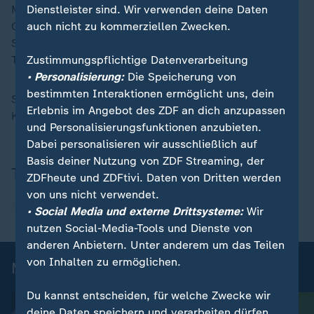
Dienstleister sind. Wir verwenden deine Daten
Makengo (78. Günter) - Maximilian Eggestein,
auch nicht zu kommerziellen Zwecken.
Osterhage (78. Manzambi), Beste (117. Irié), Suzuki,
Scherhant (63. Grifo) - Matanovic (113. Höler).
Zustimmungspflichtige Datenverarbeitung
Trainer: Julian Schuster
• Personalisierung:
Die Speicherung von
bestimmten Interaktionen ermöglicht uns, dein
Schiedsrichter: Patrick Ittrich
Erlebnis im Angebot des ZDF an dich anzupassen
Kommentatorin: Claudia Neumann
und Personalisierungsfunktionen anzubieten.
Dabei personalisieren wir ausschließlich auf
Basis deiner Nutzung von ZDF Streaming, der
Thema
ZDFheute und ZDFtivi. Daten von Dritten werden
von uns nicht verwendet.
DFB-Pokal
• Social Media und externe Drittsysteme:
Wir
nutzen Social-Media-Tools und Dienste von
anderen Anbietern. Unter anderem um das Teilen
von Inhalten zu ermöglichen.
Mehr Fußball
Du kannst entscheiden, für welche Zwecke wir
deine Daten speichern und verarbeiten dürfen.