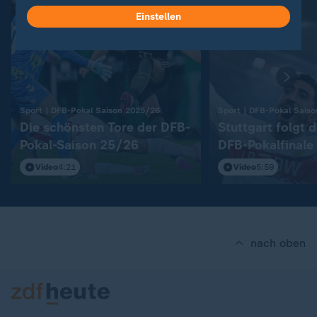
Einstellen
:
Sport | DFB-Pokal Saison 2025/26
Sport | DFB-Pokal Sais
Die schönsten Tore der DFB-
Stuttgart folgt 
Pokal-Saison 25/26
DFB-Pokalfinale
Video
4:21
Video
5:59
nach oben