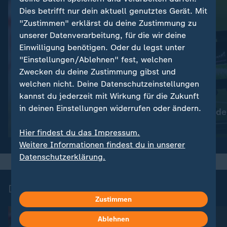
Dies betrifft nur dein aktuell genutztes Gerät. Mit
"Zustimmen" erklärst du deine Zustimmung zu
unserer Datenverarbeitung, für die wir deine
Einwilligung benötigen. Oder du legst unter
"Einstellungen/Ablehnen" fest, welchen
Zwecken du deine Zustimmung gibst und
welchen nicht. Deine Datenschutzeinstellungen
FAQ
kannst du jederzeit mit Wirkung für die Zukunft
:
:
Nachrichten | Sport
Nachrichten | Sport
in deinen Einstellungen widerrufen oder ändern.
DFB-Pokalfinale:
Das ist neu in de
Wissenswertes zum
Bundesliga
Hier findest du das Impressum.
entscheidenden Duell
Weitere Informationen findest du in unserer
Datenschutzerklärung.
DFB-Pokal - Highlights
Zustimmen
Ablehnen