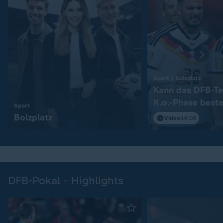
:
Sport | Bolzplatz
Kann das DFB-Te
K.o.-Phase best
:
Sport
Bolzplatz
Video
14:08
DFB-Pokal - Highlights