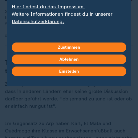
Hier findest du das Impressum.
So oft wie zuletzt verliert der FC Liverpool selten. Was steckt
Weitere Informationen findest du in unserer
hinter dem holprigen Saisonstart des englischen Meisters und
Datenschutzerklärung.
was hinter der Kritik an Top-Einkauf Florian Wirtz?
06.11.2025 | 14:55 min
Zustimmen
Ablehnen
Trio auch im Erwachsenenfußball schon
top
Einstellen
ZDF-Reporter Ruthemann wirft demgegenüber ein,
dass in anderen Ländern eher keine große Diskussion
darüber geführt werde, "ob jemand zu jung ist oder ob
er einfach nur gut ist".
Im Gegensatz zu Arp haben Karl, El Mala und
Ouédraogo ihre Klasse im Erwachsenenfußball auch