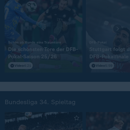
:
:
Schon ab Runde eins Traumtore
DFB-Pokal
Die schönsten Tore der DFB-
Stuttgart folgt 
Pokal-Saison 25/26
DFB-Pokalfinale
Video
4:21
Video
5:59
Bundesliga 34. Spieltag