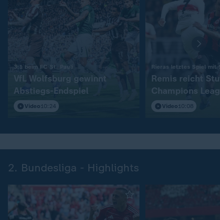
:
3:1 beim FC St. Pauli
Rieras letztes Spiel mit
VfL Wolfsburg gewinnt
Remis reicht Stu
Abstiegs-Endspiel
Champions Leag
Video
10:24
Video
10:08
2. Bundesliga - Highlights