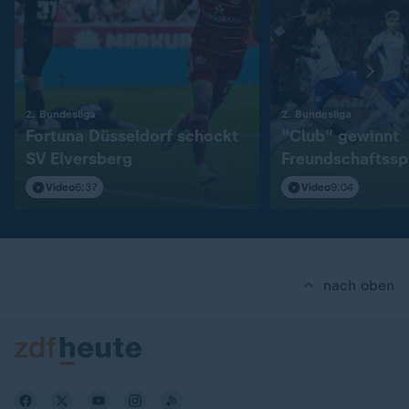
:
:
2. Bundesliga
2. Bundesliga
Fortuna Düsseldorf schockt
"Club" gewinnt
SV Elversberg
Freundschaftssp
S04
Video
6:37
Video
9:04
nach oben