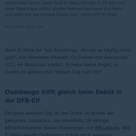
Und wieder ist es Juwel Said El Mala, der den 1. FC Köln vor
einer Niederlage rettet. Werder Bremen bestimmt die Partie
und sieht wie der sichere Sieger aus - dann trifft El Mala.
01.12.2025 | 8:20 min
Auch El Mala ist "ein Spielertyp, den es so häufig nicht
gibt", wie Shkodran Mustafi, Co-Trainer der deutschen
U21, im Bolzplatz erklärt. Er habe keine Angst, in
Duelle zu gehen und "diesen Zug zum Tor".
Ouédraogo trifft gleich beim Debüt in
der DFB-Elf
Ein ganz anderer Typ ist der Dritte im Bunde der
gehypten Jungstars, der ebenfalls 19-jährige
Mittelfeldspieler Assan Ouédraogo von
RB Leipzig
. Wie
El Mala wurde Ouédraogo schon nach wenigen