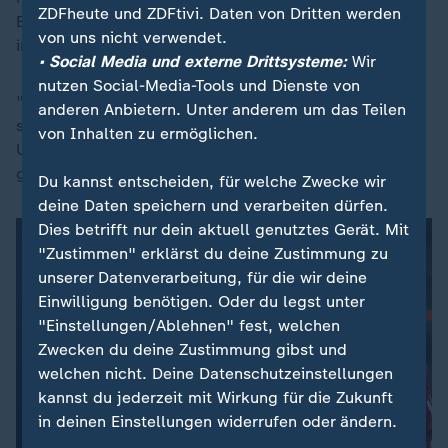
ZDFheute und ZDFtivi. Daten von Dritten werden
Bayern-Spieler Jann-Fiete Arp, der nun bei BK Odense
von uns nicht verwendet.
in Dänemark spielt.
• Social Media und externe Drittsysteme:
Wir
nutzen Social-Media-Tools und Dienste von
"Ich habe mich selbst an Dingen gemessen, die nie
anderen Anbietern. Unter anderem um das Teilen
stattgefunden haben, sondern nur prophezeit wurden.
von Inhalten zu ermöglichen.
Und zwar von Leuten, mit denen ich noch nie
gesprochen habe", wurde Arp im "Kicker" zitiert.
Du kannst entscheiden, für welche Zwecke wir
deine Daten speichern und verarbeiten dürfen.
Dies betrifft nur dein aktuell genutztes Gerät. Mit
"Zustimmen" erklärst du deine Zustimmung zu
unserer Datenverarbeitung, für die wir deine
Einwilligung benötigen. Oder du legst unter
"Einstellungen/Ablehnen" fest, welchen
Zwecken du deine Zustimmung gibst und
welchen nicht. Deine Datenschutzeinstellungen
kannst du jederzeit mit Wirkung für die Zukunft
in deinen Einstellungen widerrufen oder ändern.