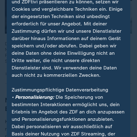
und ZDFtivi präsentieren zu können, setzen wir
Cookies und vergleichbare Techniken ein. Einige
der eingesetzten Techniken sind unbedingt
erforderlich für unser Angebot. Mit deiner
Zustimmung dürfen wir und unsere Dienstleister
darüber hinaus Informationen auf deinem Gerät
Dem deutschen Fußball mangelt es trotz Erfolgen an
speichern und/oder abrufen. Dabei geben wir
Nachwuchs. Könnte eine eigene U21-Liga wie in England das
deine Daten ohne deine Einwilligung nicht an
Problem lösen? DFB-Geschäftsführer Rettig im Bolzplatz über
Dritte weiter, die nicht unsere direkten
Strategien des Verbandes.
Dienstleister sind. Wir verwenden deine Daten
18.09.2025 | 14:39 min
auch nicht zu kommerziellen Zwecken.
Zustimmungspflichtige Datenverarbeitung
• Personalisierung:
Die Speicherung von
Nicht alle Shootingstars konnten
bestimmten Interaktionen ermöglicht uns, dein
Erwartungen erfüllen
Erlebnis im Angebot des ZDF an dich anzupassen
und Personalisierungsfunktionen anzubieten.
Kritiker dieses Hypes verweisen gern darauf, dass
Dabei personalisieren wir ausschließlich auf
manch früh Hochgejubelter die Erwartungen später
Basis deiner Nutzung von ZDF Streaming, der
nicht erfüllen konnte. Wie etwa der frühere HSV- und