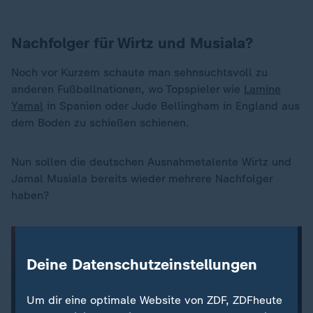
Nachfolger für Wirtz und Musiala?
Noch vor Kurzem schaute man sehnsuchtsvoll zu
anderen Fußballnationen, wo Topspieler wie
Lamine
Yamal
in Spanien oder Jude Bellingham in England aus
dem Boden zu schießen schienen.
Nun sollen die deutschen Ausnahmetalente Wirtz und
Jamal Musiala bereits wieder mehrere Nachfolger
haben?
Deine Datenschutzeinstellungen
Um dir eine optimale Website von ZDF, ZDFheute