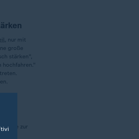
tärken
il
, nur mit
ine große
sch stärken",
n hochfahren."
treten.
en.
e Worte zur
tivi
nd