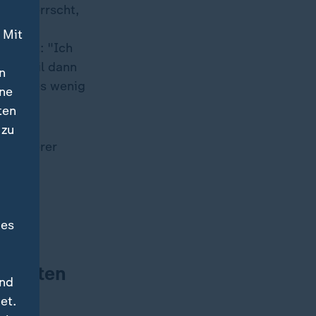
eden herrscht,
enten
 Mit
aschet: "Ich
en, weil dann
n
r gäbe es wenig
ine
ten
 zu
ng unserer
des
 sollten
und
t,
et.