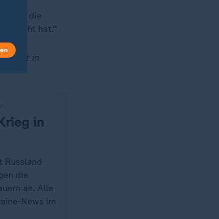
ein
ufolge die
ße nicht hat."
len
derzeit in
an
Krieg in
t Russland
gen die
uern an. Alle
raine-News im