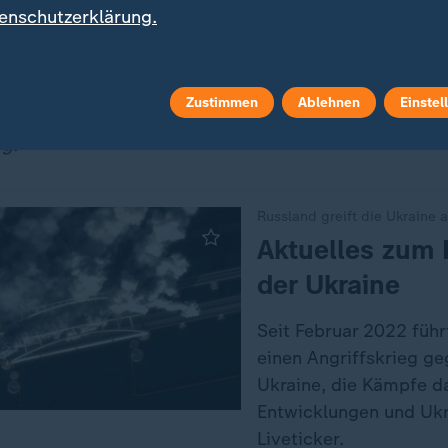
t Laschet jetzt die Chance, ein Signal zu senden, dass 
enschutzerklärung.
er Staat eine Perspektive habe. Dann würde sich ihm z
u ordnen: "Meine Sorge ist, dass Netanjahu diese Grö
Zustimmen
Ablehnen
Einstel
en zu Russlands Angriff auf die Ukraine finden Sie je
g:
Russland greift die Ukraine 
:
Aktuelles zum 
der Ukraine
Seit Februar 2022 führ
einen Angriffskrieg ge
Ukraine, die Kämpfe da
Entwicklungen und Uk
Liveticker.