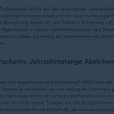
Todesabsicht treffe auf den ukrainischen Lebenswill
onfliktlage zwischen Israel und den islamischen Aggr
e Vernichtung Israels ist, wie Tekkal in Erinnerung ruft
e Aggressoren in beiden Konfliktherden eint laut Mas
itern zu sehen. Erkennbar sei insbesondere ein schwi
el.
rscherin: Jahrzehntelange Absiche
en sind angemessen und zielführend? Militärisch alle
Ukraine zu vertreiben, sei von Anfang an illusorisch
Sicherheitsgarantien hinterlegter Waffenstillstand mü
men wir nicht umhin, Truppen vor Ort zu stationieren.
densforscherin Nicole Deitelhoff, um eine jahrzehnte