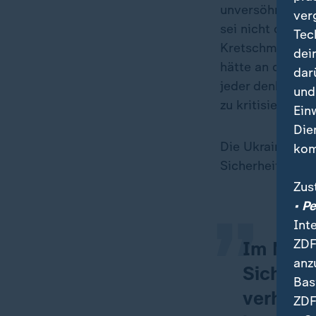
unversöhnlich. K
ver
sei nicht der We
Tec
Kretschmer, Voi
dei
hätte an deren S
dar
jeder denkt, da
und
zu kritisieren.
Ein
Die
„
Die Ukraine zu v
kom
Sicherheit zu tu
Zus
• P
Int
ZDF
Im Nahe
anz
Sicherhe
Bas
verhinde
ZDF