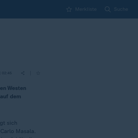
Merkliste
Suche
|
| 02:45
den Westen
 "auf dem
gt sich
e Carlo Masala.