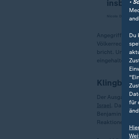
insbeso
• S
Med
Nicole Deitelhoff,
and
Du 
Angegriffene St
spe
Völkerrechts. Ga
akt
bricht. Und man 
Zus
eingehalten hab
Ein
"Ei
Klingbeil 
Zus
Dat
Der Ausgangspun
für
Israel
. Das darf
änd
Benjamin Netanj
Reaktionen kom
Hie
Wei