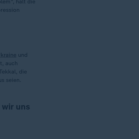
lem", hält die
pression
kraine
und
t, auch
Tekkal, die
s seien.
 wir uns