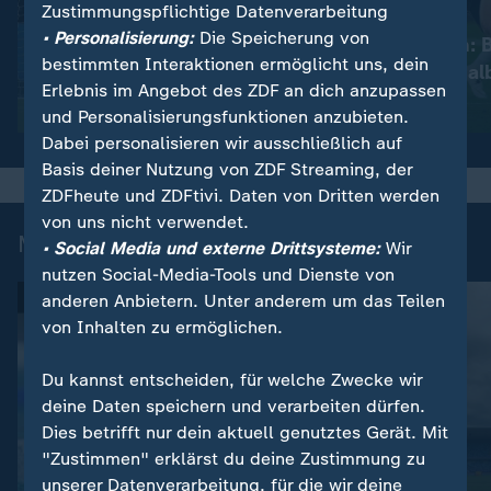
Zustimmungspflichtige Datenverarbeitung
:
:
Champions League
Champions League
• Personalisierung:
Die Speicherung von
PSG schlägt Arsenal im
Aus der Traum: 
bestimmten Interaktionen ermöglicht uns, dein
Elfmeterschießen
scheitert im Hal
Erlebnis im Angebot des ZDF an dich anzupassen
Video
9:31
Video
2:59
und Personalisierungsfunktionen anzubieten.
Dabei personalisieren wir ausschließlich auf
Basis deiner Nutzung von ZDF Streaming, der
ZDFheute und ZDFtivi. Daten von Dritten werden
von uns nicht verwendet.
Mehr News aus dem Sport
• Social Media und externe Drittsysteme:
Wir
nutzen Social-Media-Tools und Dienste von
anderen Anbietern. Unter anderem um das Teilen
von Inhalten zu ermöglichen.
Du kannst entscheiden, für welche Zwecke wir
deine Daten speichern und verarbeiten dürfen.
Dies betrifft nur dein aktuell genutztes Gerät. Mit
"Zustimmen" erklärst du deine Zustimmung zu
unserer Datenverarbeitung, für die wir deine