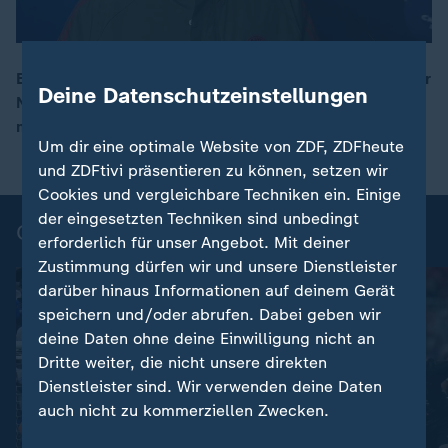
Bayerns Offensivspieler Serge Gnabry spricht nach der
Deine Datenschutzeinstellungen
Niederlage gegen den FC Arsenal im ZDF-Interview
mit Reporter Nils Kaben.
Um dir eine optimale Website von ZDF, ZDFheute
und ZDFtivi präsentieren zu können, setzen wir
Cookies und vergleichbare Techniken ein. Einige
der eingesetzten Techniken sind unbedingt
Champions League - Highlights
erforderlich für unser Angebot. Mit deiner
Zustimmung dürfen wir und unsere Dienstleister
darüber hinaus Informationen auf deinem Gerät
speichern und/oder abrufen. Dabei geben wir
deine Daten ohne deine Einwilligung nicht an
Dritte weiter, die nicht unsere direkten
Dienstleister sind. Wir verwenden deine Daten
auch nicht zu kommerziellen Zwecken.