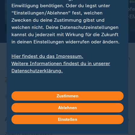
:
Comeback nach drei Jahren Pause
10. bis 16. August in B
Einwilligung benötigen. Oder du legst unter
Maya Tobehn und die
Alle Wettkämpfe
"Einstellungen/Ablehnen" fest, welchen
ungeplante Schwimm-EM
Leichtathletik-E
Zwecken du deine Zustimmung gibst und
Überblick
mit Video
1:27
mit Video
28:29
welchen nicht. Deine Datenschutzeinstellungen
kannst du jederzeit mit Wirkung für die Zukunft
in deinen Einstellungen widerrufen oder ändern.
Hier findest du das Impressum.
nach oben
Weitere Informationen findest du in unserer
Datenschutzerklärung.
Zustimmen
Ablehnen
Aktuell bei ZDFheute
Einstellen
Zuletzt veröffentlicht