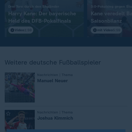
:
Drei Tore durch den Engländer
3:0-Pokalsieg gegen Stu
Harry Kane: Der bayerische
Kane veredelt B
Held des DFB-Pokalfinals
Saisonbilanz
Video
1:59
mit Video
5:59
Weitere deutsche Fußballspieler
:
Nachrichten | Thema
Manuel Neuer
:
Nachrichten | Thema
Joshua Kimmich