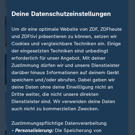
Deine Datenschutzeinstellungen
:
Nachrichten | Thema
Jamal Musiala
Um dir eine optimale Website von ZDF, ZDFheute
und ZDFtivi präsentieren zu können, setzen wir
Cookies und vergleichbare Techniken ein. Einige
der eingesetzten Techniken sind unbedingt
:
Nachrichten | Thema
erforderlich für unser Angebot. Mit deiner
Thomas Müller
Zustimmung dürfen wir und unsere Dienstleister
darüber hinaus Informationen auf deinem Gerät
speichern und/oder abrufen. Dabei geben wir
deine Daten ohne deine Einwilligung nicht an
Dritte weiter, die nicht unsere direkten
:
Nachrichten | Thema
Kai Havertz
Dienstleister sind. Wir verwenden deine Daten
auch nicht zu kommerziellen Zwecken.
Zustimmungspflichtige Datenverarbeitung
• Personalisierung:
Die Speicherung von
:
Nachrichten | Thema