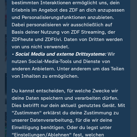
bestimmten Interaktionen ermöglicht uns, dein
Emre Can
Erlebnis im Angebot des ZDF an dich anzupassen
und Personalisierungsfunktionen anzubieten.
Dabei personalisieren wir ausschließlich auf
Basis deiner Nutzung von ZDF Streaming, der
:
Nachrichten | Thema
ZDFheute und ZDFtivi. Daten von Dritten werden
Aleksandar Pavlovic
von uns nicht verwendet.
• Social Media und externe Drittsysteme:
Wir
nutzen Social-Media-Tools und Dienste von
anderen Anbietern. Unter anderem um das Teilen
von Inhalten zu ermöglichen.
:
Nachrichten | Thema
Florian Wirtz
Du kannst entscheiden, für welche Zwecke wir
deine Daten speichern und verarbeiten dürfen.
Dies betrifft nur dein aktuell genutztes Gerät. Mit
"Zustimmen" erklärst du deine Zustimmung zu
:
Nachrichten | Thema
unserer Datenverarbeitung, für die wir deine
Niclas Füllkrug
Einwilligung benötigen. Oder du legst unter
"Einstellungen/Ablehnen" fest, welchen