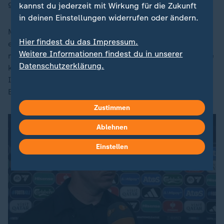
gezeigt hatte, nicht wiederholen.
kannst du jederzeit mit Wirkung für die Zukunft
in deinen Einstellungen widerrufen oder ändern.
Mendes engte die Kreise von Yamal oft entscheidend
Hier findest du das Impressum.
ein. Dessen Flügelpartner Nico Williams griff auch
Weitere Informationen findest du in unserer
nicht entscheidend in die Partie ein. Ob der 22-Jährige
Datenschutzerklärung.
künftig öfter in der Endspiel-Arena aufläuft? Das
Interesse des FC Bayern an dem Profi von Athletic
Bilbao soll groß sein.
Zustimmen
Ablehnen
Einstellen