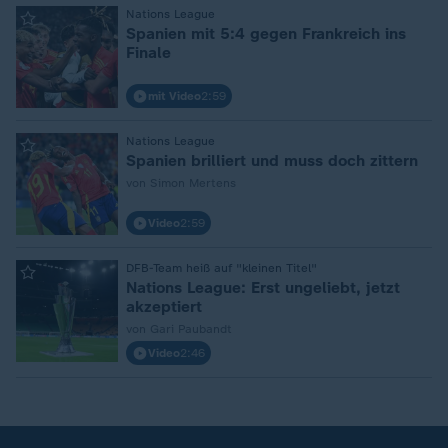
:
Nations League
Spanien mit 5:4 gegen Frankreich ins
Finale
mit Video
2:59
:
Nations League
Spanien brilliert und muss doch zittern
von Simon Mertens
Video
2:59
:
DFB-Team heiß auf "kleinen Titel"
Nations League: Erst ungeliebt, jetzt
akzeptiert
von Gari Paubandt
Video
2:46