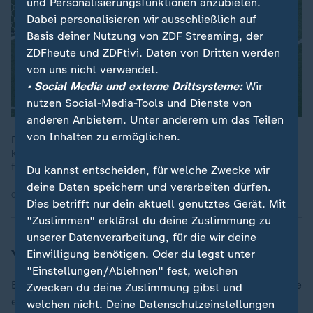
und Personalisierungsfunktionen anzubieten.
Dabei personalisieren wir ausschließlich auf
Basis deiner Nutzung von ZDF Streaming, der
ZDFheute und ZDFtivi. Daten von Dritten werden
von uns nicht verwendet.
• Social Media und externe Drittsysteme:
Wir
nutzen Social-Media-Tools und Dienste von
anderen Anbietern. Unter anderem um das Teilen
von Inhalten zu ermöglichen.
Die deutsche Fußball-Nationalmannschaft erspielt sich im
kleinen Finale gegen Frankreich Chancen, aber die Effizienz
fehlt. Frankreich indes schlägt eiskalt zu und gewinnt 2:0.
Du kannst entscheiden, für welche Zwecke wir
deine Daten speichern und verarbeiten dürfen.
09.06.2025 | 2:59 min
Dies betrifft nur dein aktuell genutztes Gerät. Mit
"Zustimmen" erklärst du deine Zustimmung zu
unserer Datenverarbeitung, für die wir deine
Yamal nicht in Gala-Form
Einwilligung benötigen. Oder du legst unter
"Einstellungen/Ablehnen" fest, welchen
Barça-Star Yamal dagegen konnte seine Gala-Form, die
Zwecken du deine Zustimmung gibst und
er im epischen Halbfinale gegen Frankreich (5:4)
welchen nicht. Deine Datenschutzeinstellungen