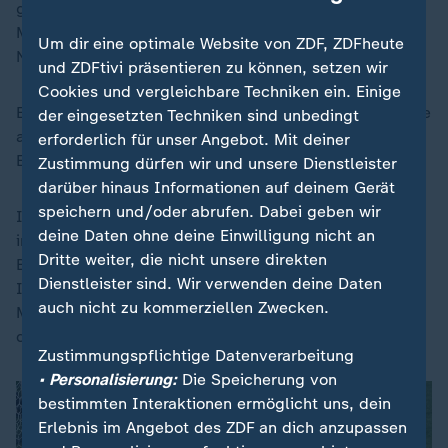
ging klar an den 40-Jährigen, der den Kroaten Luka
Modrić (damals 37) als ältesten Spieler in einem
Um dir eine optimale Website von ZDF, ZDFheute
Nations-League-Finale ablöste.
und ZDFtivi präsentieren zu können, setzen wir
Cookies und vergleichbare Techniken ein. Einige
Er war Führungsfigur, Torschütze, Antreiber - und zeigte
der eingesetzten Techniken sind unbedingt
auch im 221. Länderspiel ein weiteres Mal seine
erforderlich für unser Angebot. Mit deiner
Extraklasse.
Zustimmung dürfen wir und unsere Dienstleister
darüber hinaus Informationen auf deinem Gerät
speichern und/oder abrufen. Dabei geben wir
In der Schlussphase der regulären Spielzeit ging dann
deine Daten ohne deine Einwilligung nicht an
irgendwann nichts mehr bei Ronaldo. Er saß auf dem
Dritte weiter, die nicht unsere direkten
Boden, musste behandelt und ausgewechselt werden.
Dienstleister sind. Wir verwenden deine Daten
Innig umarmte er vor der Bank Trainer Roberto
auch nicht zu kommerziellen Zwecken.
Martínez - und jubelte dort in der Verlängerung über
den Siegtreffer.
Zustimmungspflichtige Datenverarbeitung
• Personalisierung:
Die Speicherung von
bestimmten Interaktionen ermöglicht uns, dein
Erlebnis im Angebot des ZDF an dich anzupassen