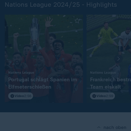
Nations League 2024/25 - Highlights
:
:
Nations League
Nations League
Portugal schlägt Spanien im
Frankreich bestr
Elfmeterschießen
Team eiskalt
Video
2:56
Video
2:59
nach oben