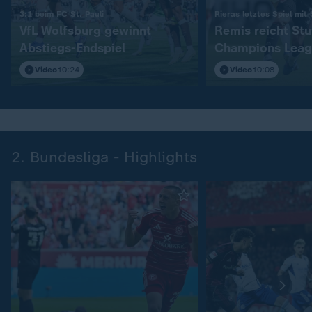
:
3:1 beim FC St. Pauli
Rieras letztes Spiel mit
VfL Wolfsburg gewinnt
Remis reicht Stu
Abstiegs-Endspiel
Champions Leag
Video
10:24
Video
10:08
2. Bundesliga - Highlights