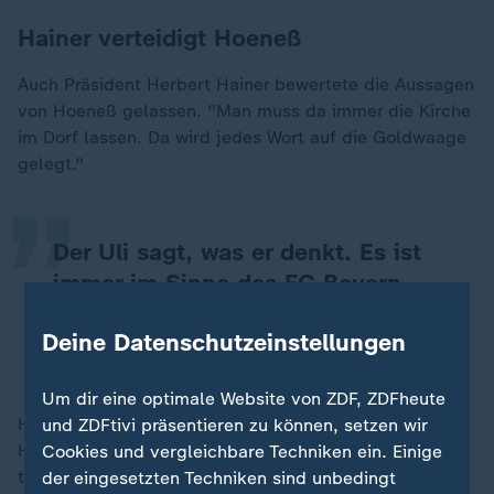
Hainer verteidigt Hoeneß
Auch Präsident Herbert Hainer bewertete die Aussagen
„
von Hoeneß gelassen. "Man muss da immer die Kirche
im Dorf lassen. Da wird jedes Wort auf die Goldwaage
gelegt."
Der Uli sagt, was er denkt. Es ist
immer im Sinne des FC Bayern
München.
Deine Datenschutzeinstellungen
Herbert Hainer, Präsident des FC Bayern
Um dir eine optimale Website von ZDF, ZDFheute
Hoeneß wolle stets das Beste für den Klub, betonte
und ZDFtivi präsentieren zu können, setzen wir
Hainer. Man arbeite intern "sehr gut zusammen". "Wir
Cookies und vergleichbare Techniken ein. Einige
treffen alle Entscheidungen zusammen." So sei es
der eingesetzten Techniken sind unbedingt