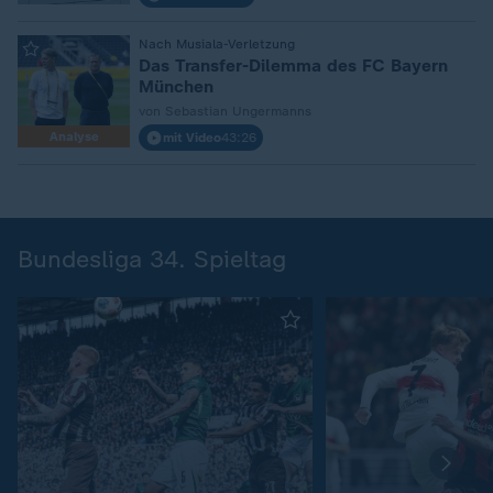
:
Nach Musiala-Verletzung
Das Transfer-Dilemma des FC Bayern
München
von Sebastian Ungermanns
Analyse
mit Video
43:26
Bundesliga 34. Spieltag