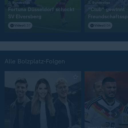
:
:
2. Bundesliga
2. Bundesliga
Fortuna Düsseldorf schockt
"Club" gewinnt
SV Elversberg
Freundschaftssp
S04
Video
6:37
Video
9:04
Alle Bolzplatz-Folgen
:
Sport | Bolzplatz