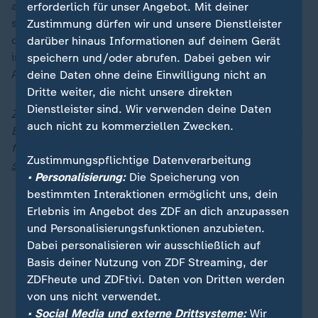
auch in der abgelaufenen Transferperiode gewesen,
erforderlich für unser Angebot. Mit deiner
sagt Hainer: "Da gibt es keinen Max-Eberl-Transfer
Zustimmung dürfen wir und unsere Dienstleister
oder Christoph-Freund-Transfer oder von wem auch
darüber hinaus Informationen auf deinem Gerät
immer. Das ist der FC Bayern. Wir haben im
speichern und/oder abrufen. Dabei geben wir
Aufsichtsrat jedem Transfer zugestimmt."
deine Daten ohne deine Einwilligung nicht an
Dritte weiter, die nicht unsere direkten
Dienstleister sind. Wir verwenden deine Daten
Zusammenfassungen und Highlights der Fußball-
auch nicht zu kommerziellen Zwecken.
Bundesliga und ausgewählter Spiele der 2. Bundesliga
finden Sie immer montags ab 0:00 Uhr bei
Zustimmungspflichtige Datenverarbeitung
sportstudio.de
.
• Personalisierung:
Die Speicherung von
bestimmten Interaktionen ermöglicht uns, dein
Erlebnis im Angebot des ZDF an dich anzupassen
und Personalisierungsfunktionen anzubieten.
Dabei personalisieren wir ausschließlich auf
Basis deiner Nutzung von ZDF Streaming, der
ZDFheute und ZDFtivi. Daten von Dritten werden
von uns nicht verwendet.
• Social Media und externe Drittsysteme:
Wir