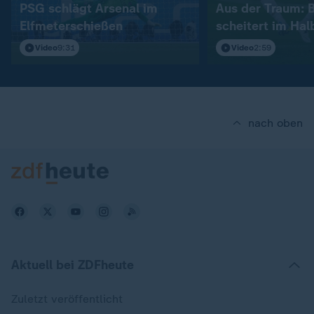
PSG schlägt Arsenal im
Aus der Traum: 
Elfmeterschießen
scheitert im Hal
Video
9:31
Video
2:59
nach oben
Aktuell bei ZDFheute
Zuletzt veröffentlicht