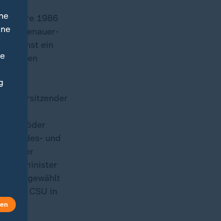
ne
im Jahre 1986
ine
nrad-Adenauer-
 zunächst ein
ne
yerischen
g
ndesvorsitzender
udem
arkus Söder
ür Bundes- und
erischer
taatsminister
ayerns gewählt
der der CSU in
len