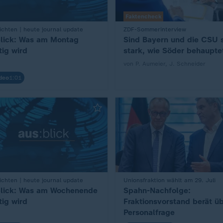
Faktencheck
chten | heute journal update
ZDF-Sommerinterview
:
lick: Was am Montag
Sind Bayern und die CSU 
tig wird
stark, wie Söder behaupte
von P. Aumeier, J. Schneider
deo
1:01
chten | heute journal update
Unionsfraktion wählt am 29. Juli
:
lick: Was am Wochenende
Spahn-Nachfolge:
tig wird
Fraktionsvorstand berät ü
Personalfrage