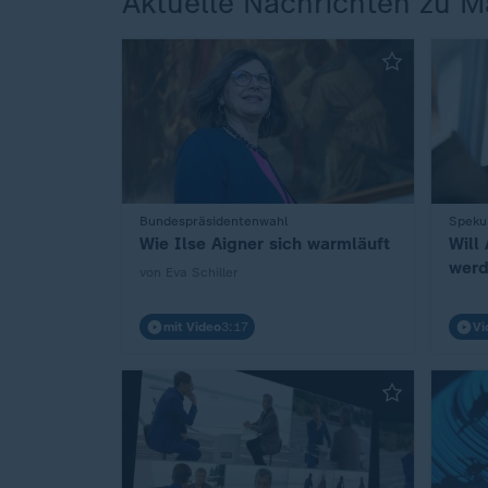
Aktuelle Nachrichten zu 
Bundespräsidentenwahl
Speku
:
:
Wie Ilse Aigner sich warmläuft
Will
werd
von Eva Schiller
mit Video
3:17
Vi