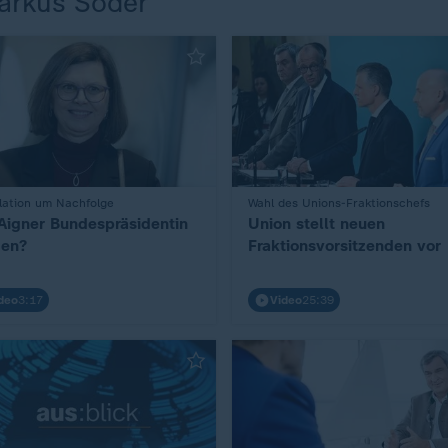
Markus Söder
lation um Nachfolge
Wahl des Unions-Fraktionschefs
:
 Aigner Bundespräsidentin
Union stellt neuen
en?
Fraktionsvorsitzenden vor
deo
3:17
Video
25:39