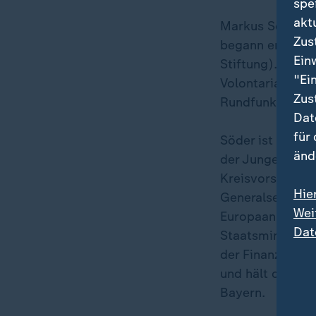
spe
akt
Markus Söder w
Zus
begann er ein S
Ein
Stiftung). Söde
"Ei
Volontariat und
Zus
Rundfunk.
Dat
für
Söder ist seit 
änd
der Jungen Uni
Kreisvorsitzend
Hie
Generalsekretär
Wei
Europaangelegen
Dat
Staatsminister 
der Finanzen. I
und hält dieses 
Bayern.