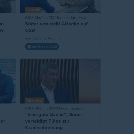
Exklusiv
CSU-Chef im ZDF-Sommerinterview
:
so
Söder verurteilt Attacke auf
t?
CSD
von Stefanie Reulmann
mit Video
19:28
Interview
CSU-Chef im ZDF-Morgenmagazin
:
"Eine gute Sache": Söder
ber
verteidigt Pläne zur
Krankschreibung