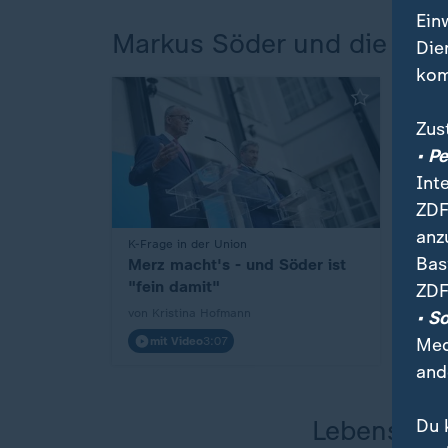
Ein
Markus Söder und die K-Fr
Die
kom
Zus
• P
Int
ZDF
anz
:
K-Frage in der Union
Bas
Merz macht's - und Söder ist
"fein damit"
ZDF
von Kristina Hofmann
• S
Med
mit Video
3:07
and
Lebenslau
Du 