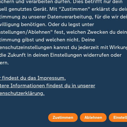
ichern und verarbeiten dürfen. Dies betrifft nur dein
uell genutztes Gerät. Mit "Zustimmen" erklärst du dei
urde 1967 in Nürnberg geboren. Nach seinem Abitur 
timmung zu unserer Datenverarbeitung, für die wir de
tudium der Rechtswissenschaften (Stipendiat der Ko
willigung benötigen. Oder du legst unter
r promovierte 1998. Von 1992 bis 1993 absolvierte er
nstellungen/Ablehnen" fest, welchen Zwecken du dei
 arbeitete schließlich bis 1994 als Redakteur beim Ba
timmung gibst und welchen nicht. Deine
enschutzeinstellungen kannst du jederzeit mit Wirkun
 die Zukunft in deinen Einstellungen widerrufen oder
1983 Mitglied in der CSU. Von 1995 bis 2003 war er La
ern.
on Bayern und Mitglied im CSU-Präsidium, ab 1997 z
er der CSU Nürnberg-West. Von 2003 bis 2007 war M
r findest du das Impressum.
 der CSU. Im Oktober 2007 wurde er Staatsminister f
tere Informationen findest du in unserer
heiten in der Staatskanzlei, ein Jahr später dann Bay
enschutzerklärung.
für Umwelt und Gesundheit und ab 2011 Bayerischer S
m Jahre 2018 wurde Söder zum Ministerpräsidenten B
Amt seither inne. Seit 2019 ist er außerdem Vorsitzen
Zustimmen
Ablehnen
Einstel