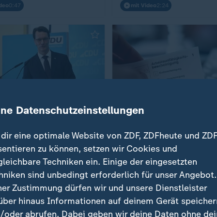
deo
0:47
mit Video
2:24
log
Einigung im Koalitionsausschuss
Reformpaket sieht schärfere Regel
:
ine Datenschutzeinstellungen
 lobt Reformpaket: "Mitte
Schwarz-roter Plan:
handlungsfähig"
Krankschreibung bereits a
dir eine optimale Website von ZDF, ZDFheute und ZDF
Tag eins
sentieren zu können, setzen wir Cookies und
mit Video
2:28
gleichbare Techniken ein. Einige der eingesetzten
hniken sind unbedingt erforderlich für unser Angebot.
Zeige mir mehr
ner Zustimmung dürfen wir und unsere Dienstleister
über hinaus Informationen auf deinem Gerät speicher
/oder abrufen. Dabei geben wir deine Daten ohne de