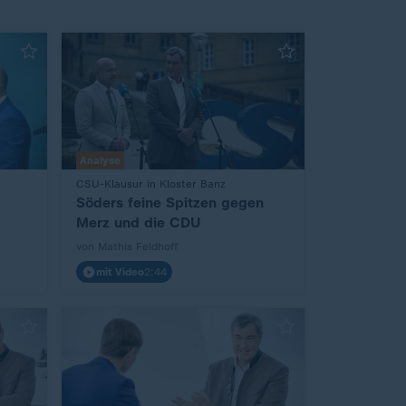
Analyse
CSU-Klausur in Kloster Banz
:
Söders feine Spitzen gegen
Merz und die CDU
von Mathis Feldhoff
mit Video
2:44