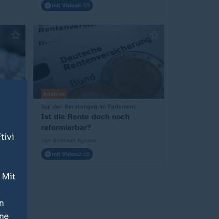
mit Video
6:59
Analyse
n vor
Vor den Beratungen im Parlament
:
Ist die Rente doch noch
b
reformierbar?
tivi
von Andreas Kynast
mit Video
2:15
 Mit
n
ine