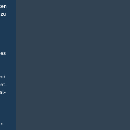
ten
 zu
des
und
et.
al-
en