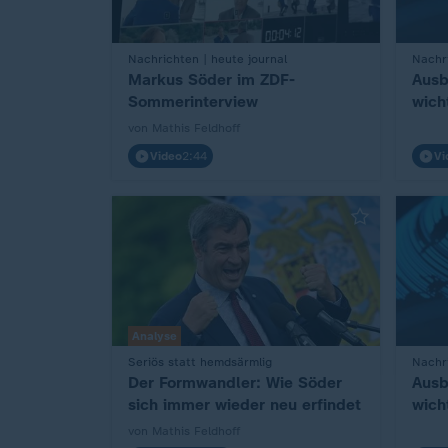
Nachrichten | heute journal
Nachri
:
:
Markus Söder im ZDF-
Ausb
Sommerinterview
wich
von Mathis Feldhoff
Video
2:44
Vi
Analyse
Seriös statt hemdsärmlig
Nachri
:
:
Der Formwandler: Wie Söder
Ausb
sich immer wieder neu erfindet
wich
von Mathis Feldhoff