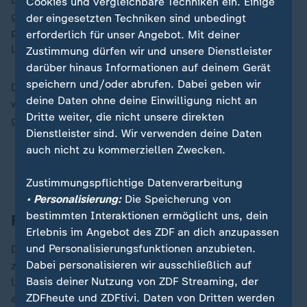
Cookies und vergleichbare Techniken ein. Einige
glaubwürdig, dass die Pfiffe einer angeblich
der eingesetzten Techniken sind unbedingt
provozierenden Geste Antwi-Adjei in Richtung des
erforderlich für unser Angebot. Mit deiner
Leipzigers Alexander Siebeck gegolten haben.
Zustimmung dürfen wir und unsere Dienstleister
darüber hinaus Informationen auf deinem Gerät
speichern und/oder abrufen. Dabei geben wir
Dass die offensichtlichsten Rassismusvorfälle -
deine Daten ohne deine Einwilligung nicht an
wenngleich deutlich weniger als vor 20 Jahren - so
Dritte weiter, die nicht unsere direkten
gehäuft im Osten auftreten, ist kein Zufall.
Dienstleister sind. Wir verwenden deine Daten
auch nicht zu kommerziellen Zwecken.
FIFA stellt DFB unter Beobachtung
Rassistische Vorfälle haben Nachspiel
Zustimmungspflichtige Datenverarbeitung
• Personalisierung:
Die Speicherung von
bestimmten Interaktionen ermöglicht uns, dein
Fußball als Spiegelbild der Gesellschaft
Erlebnis im Angebot des ZDF an dich anzupassen
und Personalisierungsfunktionen anzubieten.
Dass dort rechte Einstellungsmuster verbreitet sind,
Dabei personalisieren wir ausschließlich auf
zeigen diverse Studien, darunter auch von der
Basis deiner Nutzung von ZDF Streaming, der
Universität Leipzig aus dem vergangenen Jahr. Doch
ZDFheute und ZDFtivi. Daten von Dritten werden
auch im Westen wandelt sich das Bild, rechte