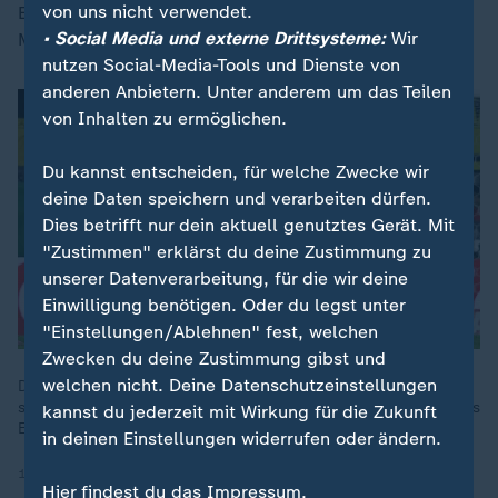
von uns nicht verwendet.
Einstellungsmuster kommen auch im Fußball wieder in
• Social Media und externe Drittsysteme:
Wir
Mode.
nutzen Social-Media-Tools und Dienste von
anderen Anbietern. Unter anderem um das Teilen
von Inhalten zu ermöglichen.
Du kannst entscheiden, für welche Zwecke wir
deine Daten speichern und verarbeiten dürfen.
Dies betrifft nur dein aktuell genutztes Gerät. Mit
"Zustimmen" erklärst du deine Zustimmung zu
unserer Datenverarbeitung, für die wir deine
Einwilligung benötigen. Oder du legst unter
"Einstellungen/Ablehnen" fest, welchen
Zwecken du deine Zustimmung gibst und
welchen nicht. Deine Datenschutzeinstellungen
Dank einer bravourösen Einzelleistung von Serhou Guirassy
steht der BVB in Runde zwei des DFB-Pokals. Gegner Rot-Weiss
kannst du jederzeit mit Wirkung für die Zukunft
Essen zeigt bei der knappen Niederlage ein tolle Leistung.
in deinen Einstellungen widerrufen oder ändern.
18.08.2025 | 5:57 min
Hier findest du das Impressum.