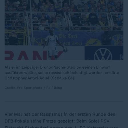
Als er im Leipziger Bruno-Plache-Stadion eeinen Einwurf
ausführen wollte, sei er rassistisch beleidigt worden, erklärte
Christopher Antwi-Adjei (Schalke 04).
Quelle: firo Sportphoto / Ralf Ibing
Vier Mal hat der
Rassismus
in der ersten Runde des
DFB-Pokals
seine Fratze gezeigt: Beim Spiel RSV
Eintracht Stahnsdorf gegen den
1. FC Kaiserslautern