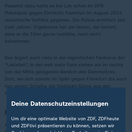
Passend dazu hatte es bei Lok schon im DFB-
Pokalspiel gegen Eintracht Frankfurt im August 2023
rassistische Vorfälle gegeben. Die Polizei ermittelt seit
zwei Jahren. Ergebnisse hat der Verein, der betont,
dass er die Täter gerne loshätte, noch nicht
bekommen.
Das ärgert auch viele in der eigentlichen Fankurve der
"Lokisten", in der weit mehr Fans stehen als im rechts
von der Mitte gelegenen Bereich des Dammsitzes.
Dort, wo sich sowohl im Spiel gegen Frankfurt als auch
nun gegen Schalke die Hooligan-Szene aus den
neunziger Jahren tummelte.
Deine Datenschutzeinstellungen
Pfiffe gegen Antwi-Adjei
Um dir eine optimale Website von ZDF, ZDFheute
Aber dass so viele Lok-Fans Antwi-Adjei bei jeder
und ZDFtivi präsentieren zu können, setzen wir
Ballberührung auspfiffen, war erschreckend - wenig