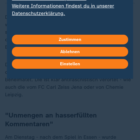
Weitere Informationen findest du in unserer
Datenschutzerklärung.
Dass die derzeit wieder häufig zu lesende These,
wonach die drei Rassismus-Vorfälle "typisch Osten"
seien, falsch oder zumindest verkürzt ist, zeigt schon
der Schauplatz der Vorfälle beim Heimspiel des RSV
Zustimmen
Eintracht 1949, das in Potsdam ausgetragen wurde.
Ablehnen
Einstellen
Dort - im Karl-Liebknecht-Stadion - ist normalerweise
die Fanszene des Regionalligisten Babelsberg 03
beheimatet. Die ist klar antifaschistisch verortet - wie
auch die vom FC Carl Zeiss Jena oder von Chemie
Leipzig.
"Unmengen an hasserfüllten
Kommentaren"
Am Dienstag - nach dem Spiel in Essen - wurde