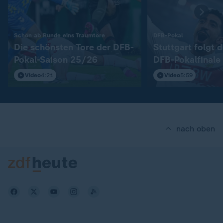
:
:
Schon ab Runde eins Traumtore
DFB-Pokal
Die schönsten Tore der DFB-
Stuttgart folgt 
Pokal-Saison 25/26
DFB-Pokalfinale
Video
4:21
Video
5:59
nach oben