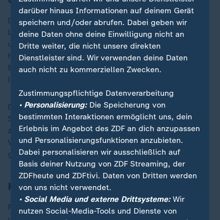
darüber hinaus Informationen auf deinem Gerät
Dortmund hatte sich in der
Champions League
für den
speichern und/oder abrufen. Dabei geben wir
Ligaphasen-Endspurt kurz vor Weihnachten selbst
deine Daten ohne deine Einwilligung nicht an
unter Druck gesetzt mit einem 2:2-Ausrutscher zu
Dritte weiter, die nicht unsere direkten
Hause gegen den norwegischen Außenseiter FK
Dienstleister sind. Wir verwenden deine Daten
Bodö/Glimt. Auch bei Tottenham fand der BVB nur
auch nicht zu kommerziellen Zwecken.
langsam in die Partie.
Zustimmungspflichtige Datenverarbeitung
• Personalisierung:
Die Speicherung von
Die Aufgabe wurde nach dem Platzverweis für
bestimmten Interaktionen ermöglicht uns, dein
Svensson - Schiedsrichter Glenn Nyberg zeigte
Erlebnis im Angebot des ZDF an dich anzupassen
zunächst Gelb, revidierte nach der Ansicht der
und Personalisierungsfunktionen anzubieten.
Videobilder des Fouls aber seine Meinung - nicht
Dabei personalisieren wir ausschließlich auf
gerade leichter.
Basis deiner Nutzung von ZDF Streaming, der
ZDFheute und ZDFtivi. Daten von Dritten werden
Kurioses 2:0 für Tottenham
von uns nicht verwendet.
• Social Media und externe Drittsysteme:
Wir
Für Dortmund lief die erste Halbzeit maximal
nutzen Social-Media-Tools und Dienste von
unglücklich: Denn Solanke erhöhte noch vor der Pause