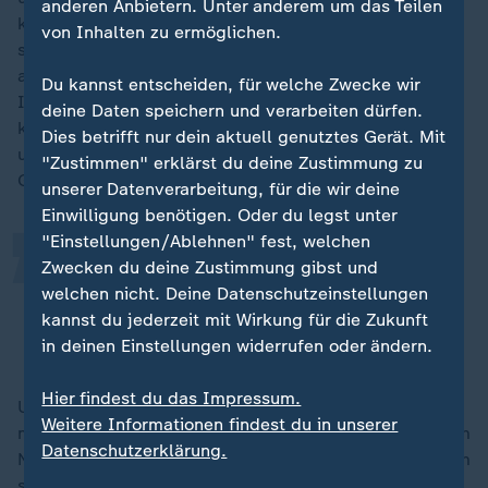
anderen Anbietern. Unter anderem um das Teilen
kurios auf 2:0 für Tottenham, der Engländer schoss
von Inhalten zu ermöglichen.
sich bei seinem Treffer selbst an, stocherte den Ball
aber irgendwie Richtung Tor, zudem half der
Du kannst entscheiden, für welche Zwecke wir
Innenpfosten mit. Danach setzte Kovac alles daran,
„
deine Daten speichern und verarbeiten dürfen.
keinen weiteren Gegentreffer zu kassieren -
Emre Can
Dies betrifft nur dein aktuell genutztes Gerät. Mit
und Julian Ryerson ersetzten zur zweiten Halbzeit
"Zustimmen" erklärst du deine Zustimmung zu
Guirassy und Julian Brandt.
unserer Datenverarbeitung, für die wir deine
Einwilligung benötigen. Oder du legst unter
"Einstellungen/Ablehnen" fest, welchen
Wir haben uns in der ersten Halbzeit
Zwecken du deine Zustimmung gibst und
welchen nicht. Deine Datenschutzeinstellungen
ein bisschen versteckt.
kannst du jederzeit mit Wirkung für die Zukunft
Nico Schlotterbeck, BVB-Abwehrspieler
in deinen Einstellungen widerrufen oder ändern.
Hier findest du das Impressum.
Und so versuchte der BVB in der Folge, defensiv
Weitere Informationen findest du in unserer
möglichst sicher zu stehen. Dies gelang der Abwehr um
Datenschutzerklärung.
Nico Schlotterbeck phasenweise dann auch, Tottenham
schien auf der anderen Seite einen Gang