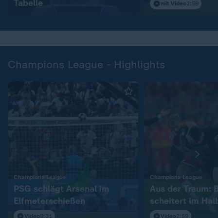
Tabelle
mit Video
2:59
Champions League - Highlights
:
:
Champions League
Champions League
PSG schlägt Arsenal im
Aus der Traum: 
Elfmeterschießen
scheitert im Hal
Video
9:31
Video
2:59