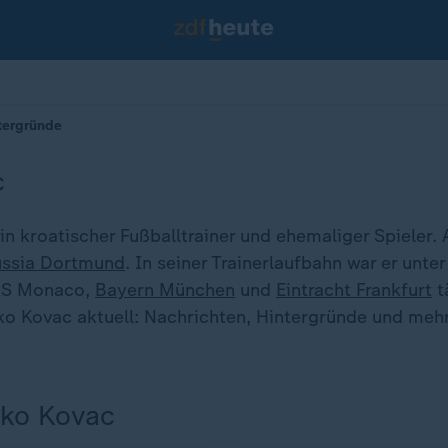
ntergründe
c
in kroatischer Fußballtrainer und ehemaliger Spieler. A
ussia Dortmund
. In seiner Trainerlaufbahn war er unt
 AS Monaco,
Bayern München
und
Eintracht Frankfurt
t
iko Kovac aktuell: Nachrichten, Hintergründe und me
iko Kovac