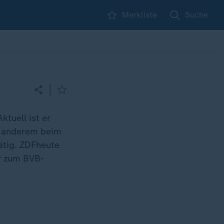
Merkliste
Suche
|
ktuell ist er
er anderem beim
ätig. ZDFheute
hr zum BVB-