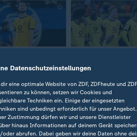
ions League
Vor Spiel in Freiburg
:
munds denkwürdiges
Dortmund sucht die eigen
kel
Mitte
ine Datenschutzeinstellungen
atrick Brandenburg
von Patrick Brandenburg
t Video
2:59
mit Video
0:44
dir eine optimale Website von ZDF, ZDFheute und ZDF
sentieren zu können, setzen wir Cookies und
gleichbare Techniken ein. Einige der eingesetzten
hniken sind unbedingt erforderlich für unser Angebot.
ner Zustimmung dürfen wir und unsere Dienstleister
über hinaus Informationen auf deinem Gerät speicher
/oder abrufen. Dabei geben wir deine Daten ohne de