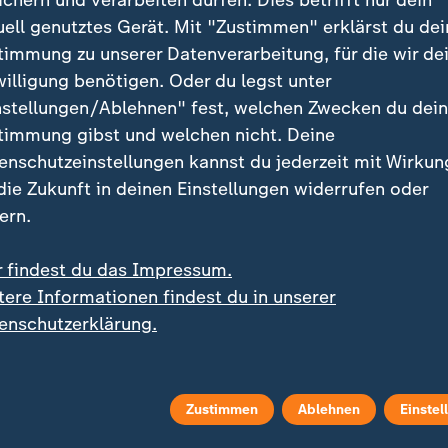
ichern und verarbeiten dürfen. Dies betrifft nur dein
uell genutztes Gerät. Mit "Zustimmen" erklärst du dei
timmung zu unserer Datenverarbeitung, für die wir de
willigung benötigen. Oder du legst unter
nstellungen/Ablehnen" fest, welchen Zwecken du dei
timmung gibst und welchen nicht. Deine
enschutzeinstellungen kannst du jederzeit mit Wirkun
em Bundesliga-Auftakt
Knapper Sieg bei RW Essen
:
 die Zukunft in deinen Einstellungen widerrufen oder
BVB und seine Suche nach
Dortmund zittert sich im D
ern.
Identität
Pokal weiter
atrick Brandenburg
r findest du das Impressum.
t Video
5:57
mit Video
5:57
tere Informationen findest du in unserer
enschutzerklärung.
Zustimmen
Ablehnen
Einstel
e 1971 in West-Berlin geboren. Seine Spielerkarriere