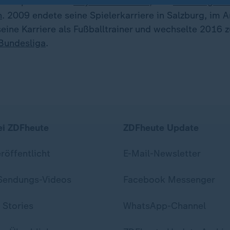
äter spielte er für
Bayer Leverkusen
, den
Hamburger S
n
. 2009 endete seine Spielerkarriere in Salzburg, im 
eine Karriere als Fußballtrainer und wechselte 2016 z
Bundesliga
.
ei ZDFheute
ZDFheute Update
eröffentlicht
E-Mail-Newsletter
 Sendungs-Videos
Facebook Messenger
 Stories
WhatsApp-Channel