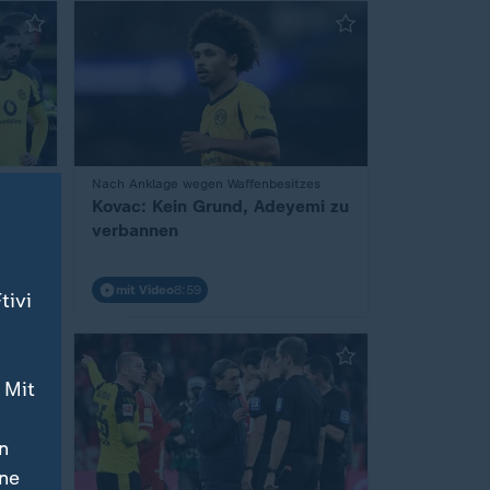
Nach Anklage wegen Waffenbesitzes
:
e
Kovac: Kein Grund, Adeyemi zu
verbannen
mit Video
8:59
tivi
 Mit
n
ine