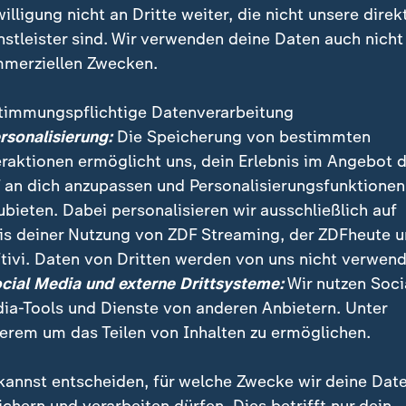
willigung nicht an Dritte weiter, die nicht unsere direk
furt - Borussia Dortmund
Champions League
:
nstleister sind. Wir verwenden deine Daten auch nicht
Pokal: Kovac trifft auf die
Nmecha mit Doppelpack:
 Liebe
Dortmund gewinnt beim F
merziellen Zwecken.
Kopenhagen
ylvia Warnke
timmungspflichtige Datenverarbeitung
deo
1:40
mit Video
2:59
ersonalisierung:
Die Speicherung von bestimmten
eraktionen ermöglicht uns, dein Erlebnis im Angebot 
 an dich anzupassen und Personalisierungsfunktionen
ubieten. Dabei personalisieren wir ausschließlich auf
is deiner Nutzung von ZDF Streaming, der ZDFheute 
tivi. Daten von Dritten werden von uns nicht verwend
ocial Media und externe Drittsysteme:
Wir nutzen Soci
sia Dortmund vor Bayern-Spiel
Kehl im sportstudio
:
ia-Tools und Dienste von anderen Anbietern. Unter
at Trainer Kovac den BVB
"Bayern-Jäger BVB? Mach
erem um das Teilen von Inhalten zu ermöglichen.
ck in die Spitze geführt
jetzt keinen Sinn"
lf Lorenzen
von Patrick Brandenburg
kannst entscheiden, für welche Zwecke wir deine Dat
t Video
13:38
mit Video
24:00