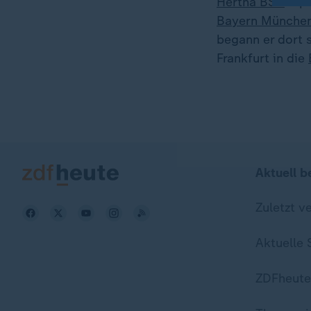
Hertha BSC
. Sp
Bayern Münche
begann er dort s
Frankfurt in die
Aktuell b
Zuletzt v
Aktuelle
ZDFheute