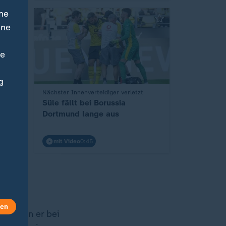
ne
ine
ne
g
Nächster Innenverteidiger verletzt
:
FB-
Süle fällt bei Borussia
Dortmund lange aus
mit Video
0:45
len
 begann er bei