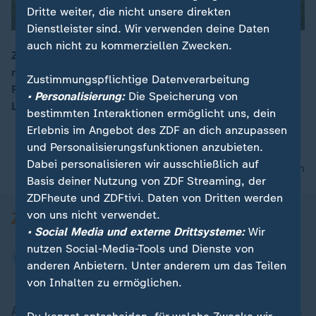
Dritte weiter, die nicht unsere direkten
Dienstleister sind. Wir verwenden deine Daten
auch nicht zu kommerziellen Zwecken.
ZDF-Reporterin Lili Engels sieht bei Borussia Dortmund
nach dem Last-Minute-Sieg gegen St. Pauli
00:17
Zustimmungspflichtige Datenverarbeitung
Rückenwind. Kann der BVB auch in den Champions
• Personalisierung:
Die Speicherung von
League gegen Tottenham bestehen?
bestimmten Interaktionen ermöglicht uns, dein
Erlebnis im Angebot des ZDF an dich anzupassen
und Personalisierungsfunktionen anzubieten.
Dabei personalisieren wir ausschließlich auf
nach oben
Basis deiner Nutzung von ZDF Streaming, der
ZDFheute und ZDFtivi. Daten von Dritten werden
von uns nicht verwendet.
• Social Media und externe Drittsysteme:
Wir
nutzen Social-Media-Tools und Dienste von
anderen Anbietern. Unter anderem um das Teilen
von Inhalten zu ermöglichen.
Aktuell bei ZDFheute