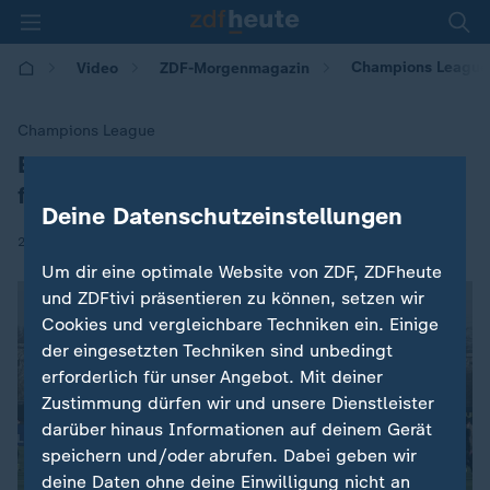
Champions League:
Video
ZDF-Morgenmagazin
Champions League
Engels: Dortmund gegen Tottenham
:
favorisiert
Deine Datenschutzeinstellungen
|
20.01.2026 | 05:30
Um dir eine optimale Website von ZDF, ZDFheute
und ZDFtivi präsentieren zu können, setzen wir
Cookies und vergleichbare Techniken ein. Einige
der eingesetzten Techniken sind unbedingt
erforderlich für unser Angebot. Mit deiner
Zustimmung dürfen wir und unsere Dienstleister
darüber hinaus Informationen auf deinem Gerät
speichern und/oder abrufen. Dabei geben wir
deine Daten ohne deine Einwilligung nicht an