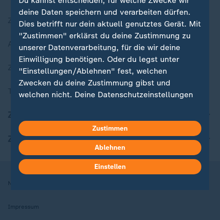
Du kannst entscheiden, für welche Zwecke wir
deine Daten speichern und verarbeiten dürfen.
Zuletzt veröffentlicht
Dies betrifft nur dein aktuell genutztes Gerät. Mit
"Zustimmen" erklärst du deine Zustimmung zu
Aktuelle Sendungs-Videos
unserer Datenverarbeitung, für die wir deine
Einwilligung benötigen. Oder du legst unter
ZDFheute Stories
"Einstellungen/Ablehnen" fest, welchen
Zwecken du deine Zustimmung gibst und
Themen im Überblick
welchen nicht. Deine Datenschutzeinstellungen
kannst du jederzeit mit Wirkung für die Zukunft
ZDFheute Update
in deinen Einstellungen widerrufen oder ändern.
Zustimmen
ZDFheute Apps
Hier findest du das Impressum.
Ablehnen
Weitere Informationen findest du in unserer
Datenschutzerklärung.
Einstellen
Nutzungsbedingungen
Datenschutz
Datenschutzeinstellungen
Impressum