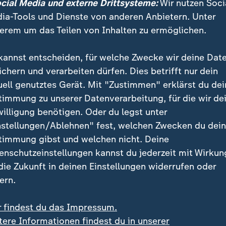
ocial Media und externe Drittsysteme:
Wir nutzen Soci
ne und beim FC Bayern ausgebildeten U21-Nationals
ia-Tools und Dienste von anderen Anbietern. Unter
) etwas Hoffnung auf einen Achtungserfolg schöpfen
erem um das Teilen von Inhalten zu ermöglichen.
e Niedersachsen auch im 29. Gastspiel in München sie
kannst entscheiden, für welche Zwecke wir deine Dat
r der Entscheidungen für die Bayern
ichern und verarbeiten dürfen. Dies betrifft nur dein
uell genutztes Gerät. Mit "Zustimmen" erklärst du dei
timmung zu unserer Datenverarbeitung, für die wir de
 wie einst Robben/Ribéry
willigung benötigen. Oder du legst unter
nstellungen/Ablehnen" fest, welchen Zwecken du dei
as Geschehen lange von der Flügelzange Olise/Díaz.
timmung gibst und welchen nicht. Deine
nd Arjen Robben verzückten der Franzose und der Kol
enschutzeinstellungen kannst du jederzeit mit Wirkun
 mit ihrer Technik, ihren Tricks und ihrem Tordrang.
 die Zukunft in deinen Einstellungen widerrufen oder
ern.
Umfrage des aktuellen sport
:
Wie die Bundes
r findest du das Impressum.
tere Informationen findest du in unserer
Trainer die Arb