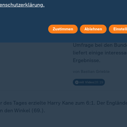
enschutzerklärung.
VAR bewerten
Wie gut funktioniert d
Zustimmen
Ablehnen
Einstel
Frage geht am Abend 
aktuelle sportstudio n
Umfrage bei den Bunde
liefert einige interess
Ergebnisse.
von Bastian Grieble
mit Video
28:19
 des Tages erzielte Harry Kane zum 6:1. Der Englände
n den Winkel (69.).