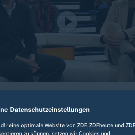
 den Dauer-Aufreger in der Bundesliga. Knut Kircher (Chef 
ter) und Thorsten Kinhöfer (ZDF-Schiri-Experte) im Sportstu
ine Datenschutzeinstellungen
dir eine optimale Website von ZDF, ZDFheute und ZDF
sentieren zu können, setzen wir Cookies und