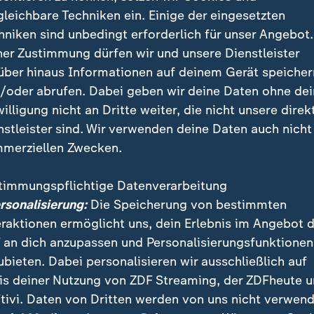
 bringt Bayern kurzzeitig in Verlegen
gleichbare Techniken ein. Einige der eingesetzten
hniken sind unbedingt erforderlich für unser Angebot.
 Münchner erzielten Luis Díaz (30. Minute), zwei Mal M
ner Zustimmung dürfen wir und unsere Dienstleister
ael Guerreiro (68.), Harry Kane (69.) und Leon Goretz
über hinaus Informationen auf deinem Gerät speicher
0 Zuschauern zwei Eigentore der Wolfsburger durch K
/oder abrufen. Dabei geben wir deine Daten ohne de
Jenz (53.).
willigung nicht an Dritte weiter, die nicht unsere direk
nstleister sind. Wir verwenden deine Daten auch nicht
merziellen Zwecken.
meckt gut, muss ich sagen. Das ha
h vorgenommen, uns hier zu Hause
timmungspflichtige Datenverarbeitung
ersonalisierung:
Die Speicherung von bestimmten
lten Januartag so ein bisschen in 
eraktionen ermöglicht uns, dein Erlebnis im Angebot 
einzuspielen.
 an dich anzupassen und Personalisierungsfunktionen
ubieten. Dabei personalisieren wir ausschließlich auf
Manuel Neuer
is deiner Nutzung von ZDF Streaming, der ZDFheute 
tivi. Daten von Dritten werden von uns nicht verwend
ns hatte der abstiegsgefährdete VfL nach dem 1:1-Aus