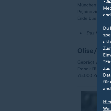
• S
München gebore
Med
Pejcinovic (13.
and
Ende blieben di
Du 
Das Halbjah
spe
akt
Zus
Olise/Díaz
Ein
"Ei
Geprägt wurde d
Zus
Franck Ribéry u
Dat
75.000 Zuschauer
für
änd
Hie
Wei