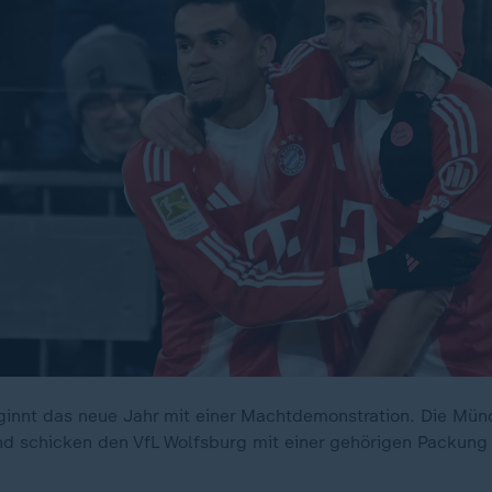
innt das neue Jahr mit einer Machtdemonstration. Die Münc
nd schicken den VfL Wolfsburg mit einer gehörigen Packung