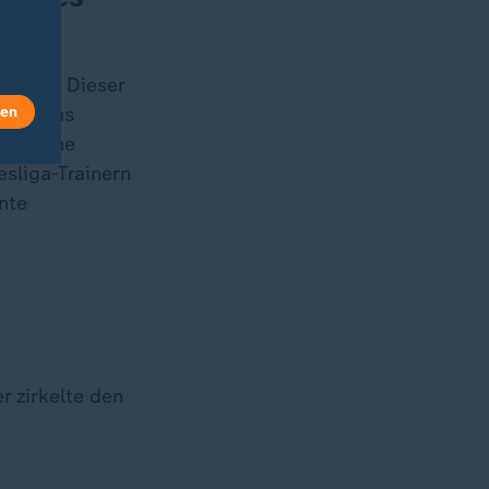
er VAR? Dieser
len
auch das
ach. Eine
sliga-Trainern
ante
r zirkelte den