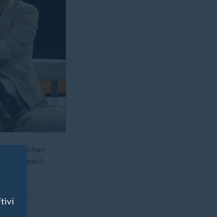
der deutschen
dio-Gespräch.
tivi