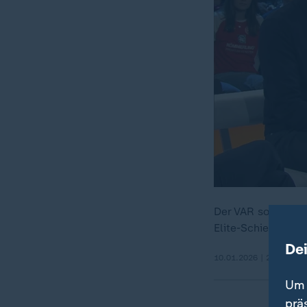
Der VAR sorgt für
Elite-Schiedsrich
De
10.01.2026 | 28:19 min
Um 
prä