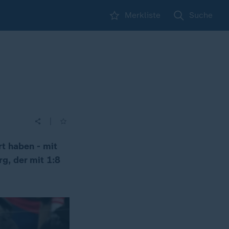
Merkliste
Suche
|
rt haben - mit
g, der mit 1:8