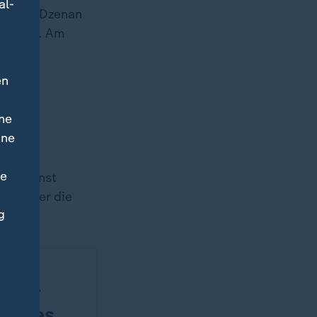
al-
pieler Dzenan
 können. Am
glos.
en
ne
ine
ne
 Wie einst
umbianer die
g
studios
liga-
eit des