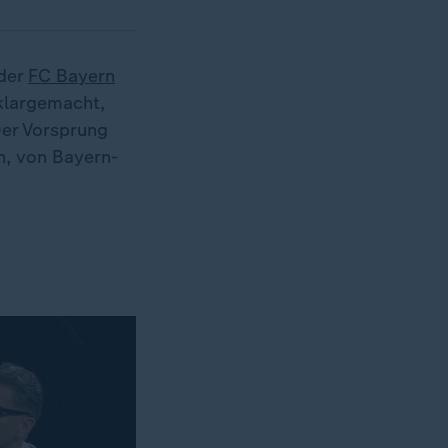
 der
FC Bayern
largemacht,
Der Vorsprung
n, von Bayern-