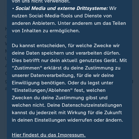
von uns nicht verwendet.
mit Video
1:34
• Social Media und externe Drittsysteme:
Wir
nutzen Social-Media-Tools und Dienste von
anderen Anbietern. Unter anderem um das Teilen
Kurz vor dem Ende der ersten Halbzeit war Flekken
von Inhalten zu ermöglichen.
dann bei Lewelings ansatzlosem und trockenem
Weitschuss erneut machtlos. Zwischenzeitlich hatte
Du kannst entscheiden, für welche Zwecke wir
Mittelstädt vom Punkt aus bereits auf 2:0 erhöht. Als
deine Daten speichern und verarbeiten dürfen.
Undav in der Nachspielzeit der ersten Halbzeit gar auf
Dies betrifft nur dein aktuell genutztes Gerät. Mit
4:0 erhöhte, gab es bei den mitgereisten VfB-Fans im
"Zustimmen" erklärst du deine Zustimmung zu
Gästeblock kein Halten mehr. "Einer geht noch, einer
unserer Datenverarbeitung, für die wir deine
geht noch rein" und "Bayer 04" höhnte der VfB-Anhang
Einwilligung benötigen. Oder du legst unter
angesichts des unerwarteten Halbzeitstandes.
"Einstellungen/Ablehnen" fest, welchen
Zwecken du deine Zustimmung gibst und
welchen nicht. Deine Datenschutzeinstellungen
kannst du jederzeit mit Wirkung für die Zukunft
in deinen Einstellungen widerrufen oder ändern.
Hier findest du das Impressum.