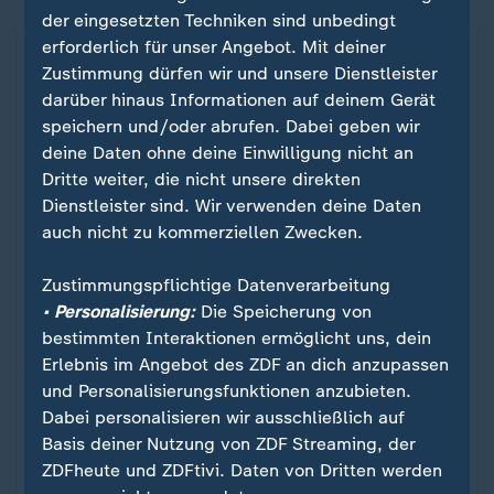
der eingesetzten Techniken sind unbedingt
erforderlich für unser Angebot. Mit deiner
Zustimmung dürfen wir und unsere Dienstleister
darüber hinaus Informationen auf deinem Gerät
speichern und/oder abrufen. Dabei geben wir
deine Daten ohne deine Einwilligung nicht an
Dritte weiter, die nicht unsere direkten
Dienstleister sind. Wir verwenden deine Daten
auch nicht zu kommerziellen Zwecken.
Zustimmungspflichtige Datenverarbeitung
• Personalisierung:
Die Speicherung von
3:3 im ersten Spiel des Jahres
bestimmten Interaktionen ermöglicht uns, dein
Frankfurt und BVB liefern furiosen
:
Erlebnis im Angebot des ZDF an dich anzupassen
Bundesliga-Neustart
und Personalisierungsfunktionen anzubieten.
Dabei personalisieren wir ausschließlich auf
Torreigen zum Neustart der Fußball-Bundesliga:
Basis deiner Nutzung von ZDF Streaming, der
Beim 3:3 liefern Eintracht Frankfurt und Borussia
ZDFheute und ZDFtivi. Daten von Dritten werden
Dortmund ein Spektakel mit zwei späten Toren.