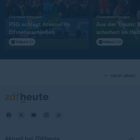
:
:
Champions League
Champions League
PSG schlägt Arsenal im
Aus der Traum: 
Elfmeterschießen
scheitert im Hal
Video
9:31
Video
2:59
nach oben
Aktuell bei ZDFheute