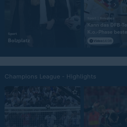
:
Sport | Bolzplatz
Kann das DFB-Te
K.o.-Phase best
:
Sport
Bolzplatz
Video
14:08
Champions League - Highlights