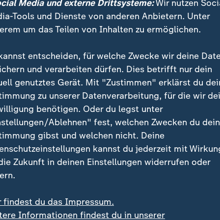
ocial Media und externe Drittsysteme:
Wir nutzen Soci
ten sich Hoffnungen machen, dann liegt es an uns, 
ia-Tools und Dienste von anderen Anbietern. Unter
er zunichte zu machen", grüßte Eberl indirekt gen B
erem um das Teilen von Inhalten zu ermöglichen.
ennen. Er forderte eine rasche Gegenbewegung:
kannst entscheiden, für welche Zwecke wir deine Dat
ichern und verarbeiten dürfen. Dies betrifft nur dein
sen nach vorne gucken und jetzt re
uell genutztes Gerät. Mit "Zustimmen" erklärst du dei
 es in der Vergangenheit immer geta
timmung zu unserer Datenverarbeitung, für die wir de
willigung benötigen. Oder du legst unter
 müssen wir jetzt am Mittwoch und
nstellungen/Ablehnen" fest, welchen Zwecken du dei
 auch wieder machen.
timmung gibst und welchen nicht. Deine
enschutzeinstellungen kannst du jederzeit mit Wirkun
 die Zukunft in deinen Einstellungen widerrufen oder
ern.
ut rauslassen
r findest du das Impressum.
s für die Bayern am Mittwoch in der
Champions Leag
tere Informationen findest du in unserer