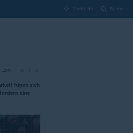
Merkliste
Suche
|
| 12:45
keit fügen sich
fordern eine