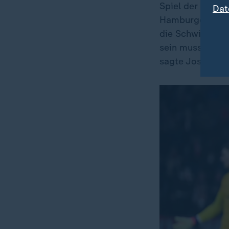
Spiel der Ligap
Dat
Hamburger SV. "I
die Schwierigke
sein musst, um 
sagte Joshua K