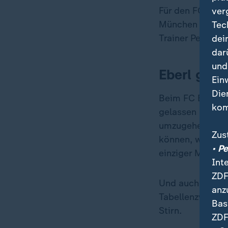
Für den FC Augs
ver
München nach ei
Tec
Trainer Pep Gua
dei
dar
und
Eberl grüß
Ein
Die
Beim FC Bayern
kom
gelassen mit de
umzugehen. Dass
Zus
können, wie es 
• P
einziger Mannsch
Int
ZDF
Und auch der Um
anz
Tabellenzweiten
Bas
Stirn.
ZDF