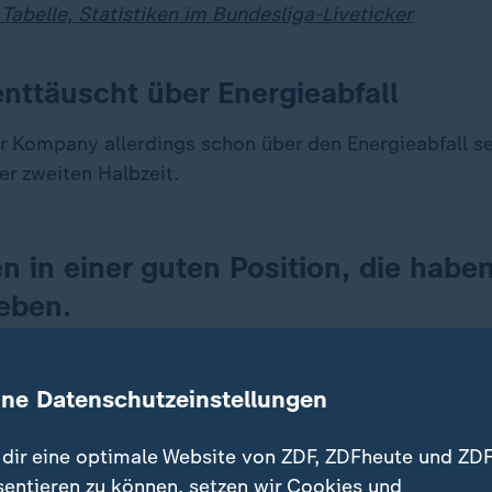
 Tabelle, Statistiken im Bundesliga-Liveticker
ttäuscht über Energieabfall
r Kompany allerdings schon über den Energieabfall se
er zweiten Halbzeit.
n in einer guten Position, die haben
eben.
 Trainer des FC Bayern
ine Datenschutzeinstellungen
icht geschafft, unsere 100 Prozent auf den Platz zu b
", befand Sportvorstand Max Eberl.
dir eine optimale Website von ZDF, ZDFheute und ZDF
sentieren zu können, setzen wir Cookies und