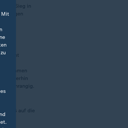
weite Sieg in
 damaligen
 Mit
n
ine
ten
 zu
, betont
sliga
ison kommen
nd weiterhin
als nachrangig.
des
den
chweiß auf die
und
et.