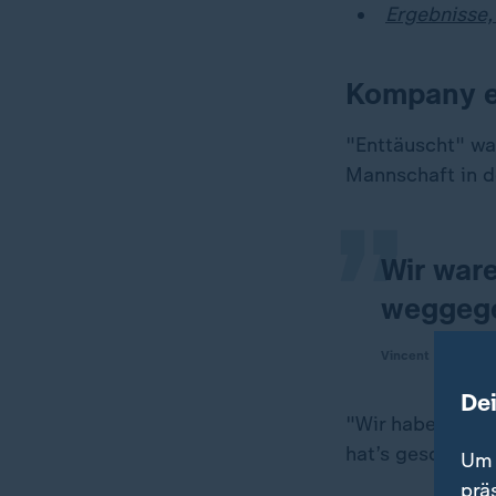
Ergebnisse,
Kompany en
„
"Enttäuscht" wa
Mannschaft in d
Wir ware
weggeg
Vincent Kompany,
De
"Wir haben es n
hat’s geschafft
Um 
prä