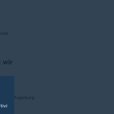
iner
 wir
ringen, Augsburg
tivi