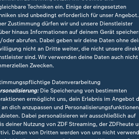
burg war es in seinen 15 Bundesliga-Jahren erst der z
gleichbare Techniken ein. Einige der eingesetzten
nem 1:0-Erfolg 2015, als der FC Bayern mit seinem
hniken sind unbedingt erforderlich für unser Angebot.
rdiola schon als Meister festgestanden hatte.
ner Zustimmung dürfen wir und unsere Dienstleister
über hinaus Informationen auf deinem Gerät speicher
/oder abrufen. Dabei geben wir deine Daten ohne de
t indirekt gen Dortmund
willigung nicht an Dritte weiter, die nicht unsere direk
nstleister sind. Wir verwenden deine Daten auch nicht
 haben sie sich am Samstagabend alle Mühe gegeben
merziellen Zwecken.
m Ende ihrer langen Ungeschlagen-Serie in der Bunde
 sie nun nicht mehr ohne Niederlage durch eine Sa
timmungspflichtige Datenverarbeitung
Leverkusen bei seinem Meistercoup 2024 als erster u
ersonalisierung:
Die Speicherung von bestimmten
aft gelungen war, betrachten die Münchner offiziell 
eraktionen ermöglicht uns, dein Erlebnis im Angebot 
 an dich anzupassen und Personalisierungsfunktionen
stand, nur noch acht statt elf Punkte Vorsprung auf 
ubieten. Dabei personalisieren wir ausschließlich auf
 Dortmund zu haben, treibt den Bayern keinen Angsts
is deiner Nutzung von ZDF Streaming, der ZDFheute 
tivi. Daten von Dritten werden von uns nicht verwend