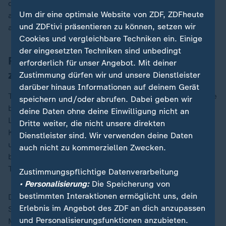
der Israelischen Armee einforderte. "Israel kann nur
Um dir eine optimale Website von ZDF, ZDFheute
auf Dauer in Frieden leben, wenn auch seine Nachbarn
und ZDFtivi präsentieren zu können, setzen wir
auf Dauer in Frieden leben können", so Baerbock.
Cookies und vergleichbare Techniken ein. Einige
der eingesetzten Techniken sind unbedingt
Robert
Habeck: Waffenlieferung "ist
erforderlich für unser Angebot. Mit deiner
zurückhaltender geworden"
Zustimmung dürfen wir und unsere Dienstleister
darüber hinaus Informationen auf deinem Gerät
Tatsächlich ist die Einschätzung, ob sich Israels Armee
speichern und/oder abrufen. Dabei geben wir
bei seinen Aktionen im Gaza-Streifen oder bei den
deine Daten ohne deine Einwilligung nicht an
Luftangriffen auf Beirut immer an das
Dritte weiter, die nicht unsere direkten
Kriegsvölkerrecht hält, derzeit international hoch
Dienstleister sind. Wir verwenden deine Daten
umstritten. Vizekanzler
Robert Habeck
bestätigt sogar
auch nicht zu kommerziellen Zwecken.
bei einem Auftritt Michel Friedmans am Montag in
Teilen eine Änderung bei der Unterstützung Israels.
Zustimmungspflichtige Datenverarbeitung
• Personalisierung:
Die Speicherung von
bestimmten Interaktionen ermöglicht uns, dein
Die Lieferung von Waffen oder Munition "ist an einer
Erlebnis im Angebot des ZDF an dich anzupassen
Stelle zurückhaltender geworden", so Robert Habeck.
und Personalisierungsfunktionen anzubieten.
Mehr führt er mit Verweis auf die strengen Regeln des