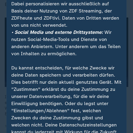
Dabei personalisieren wir ausschließlich auf
Bundessicherheitsrates nicht aus.
Basis deiner Nutzung von ZDF Streaming, der
ZDFheute und ZDFtivi. Daten von Dritten werden
von uns nicht verwendet.
• Social Media und externe Drittsysteme:
Wir
nutzen Social-Media-Tools und Dienste von
anderen Anbietern. Unter anderem um das Teilen
von Inhalten zu ermöglichen.
Du kannst entscheiden, für welche Zwecke wir
deine Daten speichern und verarbeiten dürfen.
Dies betrifft nur dein aktuell genutztes Gerät. Mit
"Zustimmen" erklärst du deine Zustimmung zu
unserer Datenverarbeitung, für die wir deine
Im Gespräch mit dem Berliner Publizisten Michel Friedman
erklärt Wirtschaftsminister Robert Habeck, jede
Einwilligung benötigen. Oder du legst unter
Waffenlieferung Deutschlands "ist immer eine Einzelfall-
"Einstellungen/Ablehnen" fest, welchen
Entscheidung".
Zwecken du deine Zustimmung gibst und
welchen nicht. Deine Datenschutzeinstellungen
10.10.2024 | 0:55 min
kannst du jederzeit mit Wirkung für die Zukunft