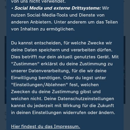
von uns nicht verwendet.
so Kleinhäntz.
• Social Media und externe Drittsysteme:
Wir
nutzen Social-Media-Tools und Dienste von
anderen Anbietern. Unter anderem um das Teilen
Gaza: Dutzende Tote bei israelischen Luftangriffen
von Inhalten zu ermöglichen.
Du kannst entscheiden, für welche Zwecke wir
deine Daten speichern und verarbeiten dürfen.
Dies betrifft nur dein aktuell genutztes Gerät. Mit
"Zustimmen" erklärst du deine Zustimmung zu
unserer Datenverarbeitung, für die wir deine
Einwilligung benötigen. Oder du legst unter
"Einstellungen/Ablehnen" fest, welchen
Zwecken du deine Zustimmung gibst und
welchen nicht. Deine Datenschutzeinstellungen
kannst du jederzeit mit Wirkung für die Zukunft
in deinen Einstellungen widerrufen oder ändern.
Der Grenzübergang Rafah, der den Gazastreifen und Ägypten
verbindet, ist wieder eingeschränkt geöffnet.
Hier findest du das Impressum.