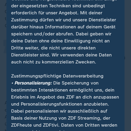
Auch die Formalitäten an der Grenze bräuchten Zeit.
der eingesetzten Techniken sind unbedingt
„
Große Herausforderungen - insbesondere auch für die
erforderlich für unser Angebot. Mit deiner
transportierten Personen, die nun den völlig zerstörten
Zustimmung dürfen wir und unsere Dienstleister
Gazastreifen verlassen können:
darüber hinaus Informationen auf deinem Gerät
speichern und/oder abrufen. Dabei geben wir
deine Daten ohne deine Einwilligung nicht an
Dritte weiter, die nicht unsere direkten
Wenn wir uns überlegen, was diese
Dienstleister sind. Wir verwenden deine Daten
Menschen in den letzten zwei Jahren
auch nicht zu kommerziellen Zwecken.
erlitten haben, dann ist es klar, dass
es auch für sie schwierig ist.
Zustimmungspflichtige Datenverarbeitung
• Personalisierung:
Die Speicherung von
Bernhard Kleinhäntz, Hilfsorganisation Cadus
bestimmten Interaktionen ermöglicht uns, dein
Erlebnis im Angebot des ZDF an dich anzupassen
An der Grenze zu Rafah übergebe man die Personen
und Personalisierungsfunktionen anzubieten.
dann an Vertreter anderer Hilfsorganisationen, die im
Dabei personalisieren wir ausschließlich auf
Auftrag der behandelnden Länder die Obhut
Basis deiner Nutzung von ZDF Streaming, der
übernehmen. Die Patientin seines Krankentransportes
ZDFheute und ZDFtivi. Daten von Dritten werden
habe er dem ägyptischen Roten Halbmond übergeben,