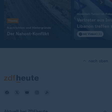
Hisbollah-Tunnel im Fok
Vertreter aus Isr
Thema
Libanon treffen 
:
Nachrichten und Hintergründe
in Rom
Der Nahost-Konflikt
mit Video
0:51
nach oben
Aktuell bei ZDFheute