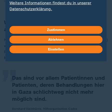
03.02.2026 | 0:20 min
Weitere Informationen findest du in unserer
Datenschutzerklärung.
WHO: Tausende warten im Gazastreifen
auf Hilfe
Zustimmen
Ablehnen
Nach Angaben der Weltgesundheitsorganisation (WHO)
„
warten im Gazastreifen aktuell noch rund 18.500
Einstellen
Patienten auf eine Ausreise, darunter rund 4.000
Minderjährige.
Das sind vor allem Patientinnen und
Patienten, deren Behandlungen hier
in Gaza schlichtweg nicht mehr
möglich sind.
Bernhard Kleinhäntz, Hilfsorganisation Cadus