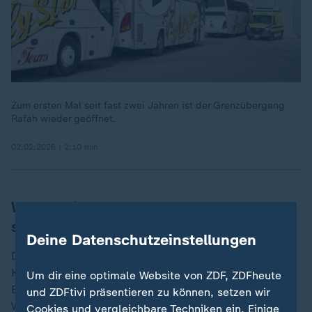
Zum ersten Mal seit fast zwei Jahren ist der Grenzübergang
Rafah wieder geöffnet.
02.02.2026 | 2:10 min
Warum die Krankentransporte so
schwierig sind
Deine Datenschutzeinstellungen
Die Bedingungen bei den Transporten seien widrig, so
Kleinhäntz: "Man darf nicht vergessen, wo wir sind."
Um dir eine optimale Website von ZDF, ZDFheute
Extrem schlechte Straßenverhältnisse und schlechtes
und ZDFtivi präsentieren zu können, setzen wir
Wetter erschweren den Transport, berichtet der Helfer.
Cookies und vergleichbare Techniken ein. Einige