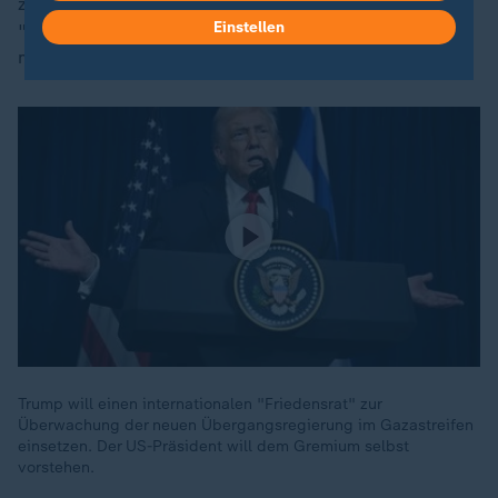
zwei Jahre ernannt werden. Trump als Vorsitzender
Einstellen
"kann sie abberufen, eine Verlängerung ist ihm jedoch
möglich".
Trump will einen internationalen "Friedensrat" zur
Überwachung der neuen Übergangsregierung im Gazastreifen
einsetzen. Der US-Präsident will dem Gremium selbst
vorstehen.