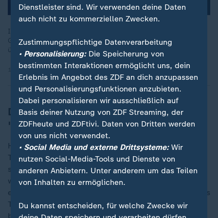
Dienstleister sind. Wir verwenden deine Daten
auch nicht zu kommerziellen Zwecken.
Israel kritisierte zuletzt die Besetzung des internationalen
Gremiums, das den Wiederaufbau des Gazastreifens
Zustimmungspflichtige Datenverarbeitung
überwachen soll.
• Personalisierung:
Die Speicherung von
bestimmten Interaktionen ermöglicht uns, dein
18.01.2026 | 0:26 min
Erlebnis im Angebot des ZDF an dich anzupassen
und Personalisierungsfunktionen anzubieten.
Dabei personalisieren wir ausschließlich auf
Das sagen Kritiker zu Trumps
Basis deiner Nutzung von ZDF Streaming, der
"Friedensrat"
ZDFheute und ZDFtivi. Daten von Dritten werden
von uns nicht verwendet.
Hauptpunkt der generellen Kritik an den Plänen
• Social Media und externe Drittsysteme:
Wir
Trumps ist, dass der "Friedensrat" vollständig auf
nutzen Social-Media-Tools und Dienste von
seine Person zugeschnitten ist. Mitglied kann nur
anderen Anbietern. Unter anderem um das Teilen
werden, wer vom Vorsitzenden - also Donald Trump -
von Inhalten zu ermöglichen.
eingeladen wird. Festgeschrieben wird außerdem, dass
Trump die Befugnis hat, einen Nachfolger zu
Du kannst entscheiden, für welche Zwecke wir
benennen.
deine Daten speichern und verarbeiten dürfen.