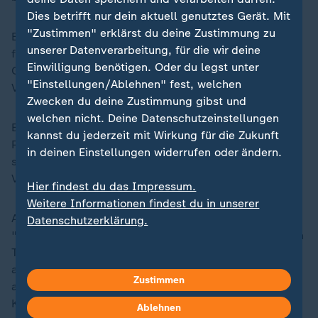
Dies betrifft nur dein aktuell genutztes Gerät. Mit
"Zustimmen" erklärst du deine Zustimmung zu
Ein Ersatz des Vorsitzenden könne nur "durch
unserer Datenverarbeitung, für die wir deine
freiwilligen Rücktritt oder aufgrund von
Einwilligung benötigen. Oder du legst unter
Geschäftsunfähigkeit erfolgen", wenn dies vom
"Einstellungen/Ablehnen" fest, welchen
Vorstand einstimmig beschlossen werde.
Zwecken du deine Zustimmung gibst und
welchen nicht. Deine Datenschutzeinstellungen
Eine zeitliche Bindung an die Amtszeit Trumps als US-
kannst du jederzeit mit Wirkung für die Zukunft
Präsident ist demnach nicht vorgesehen. Trump wolle
in deinen Einstellungen widerrufen oder ändern.
sich, sagen kritische Stimmen, offenbar zum
Vorsitzenden des Friedensrats auf Lebenszeit machen.
Hier findest du das Impressum.
Weitere Informationen findest du in unserer
Auch die Zusammensetzung des Vorstands des
Datenschutzerklärung.
"Friedensrats" liegt laut der "Charta" ausschließlich in
Trumps Händen. "Der Vorstand wird vom Vorsitzenden
ausgewählt und setzt sich aus international
Zustimmen
anerkannten Persönlichkeiten zusammen", heißt es in
Kapitel vier. Die Vorstandsmitglieder sollen für jeweils
Ablehnen