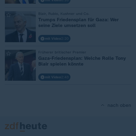
mit Video
0:26
:
Blair, Rubio, Kushner und Co.
Trumps Friedensplan für Gaza: Wer
seine Ziele umsetzen soll
mit Video
2:20
:
Früherer britischer Premier
Gaza-Friedensplan: Welche Rolle Tony
Blair spielen könnte
mit Video
2:43
nach oben