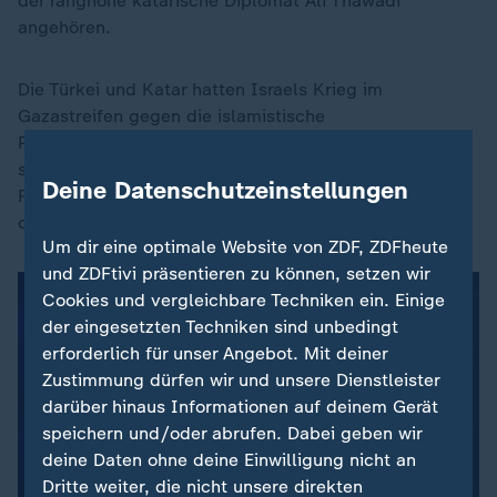
der ranghohe katarische Diplomat Ali Thawadi
angehören.
Die Türkei und Katar hatten Israels Krieg im
Gazastreifen gegen die islamistische
Palästinenserorganisation Hamas scharf kritisiert und
spielen in der Region unter anderem eine zentrale
Deine Datenschutzeinstellungen
Rolle als Unterstützer islamistischer Bewegungen wie
der Muslimbruderschaft und der Hamas.
Um dir eine optimale Website von ZDF, ZDFheute
und ZDFtivi präsentieren zu können, setzen wir
Cookies und vergleichbare Techniken ein. Einige
der eingesetzten Techniken sind unbedingt
erforderlich für unser Angebot. Mit deiner
Zustimmung dürfen wir und unsere Dienstleister
darüber hinaus Informationen auf deinem Gerät
speichern und/oder abrufen. Dabei geben wir
deine Daten ohne deine Einwilligung nicht an
Dritte weiter, die nicht unsere direkten