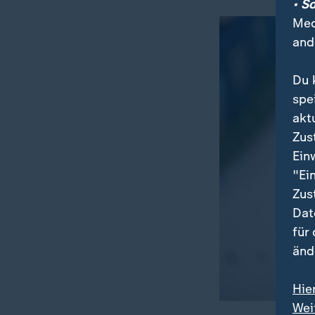
• S
Med
and
Du 
spe
akt
Zus
Ein
"Ei
Zus
Dat
für
änd
Hie
Wei