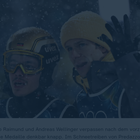
pp Raimund und Andreas Wellinger verpassen nach dem vorz
ne Medaille denkbar knapp. Im Schneetreiben von Predazzo