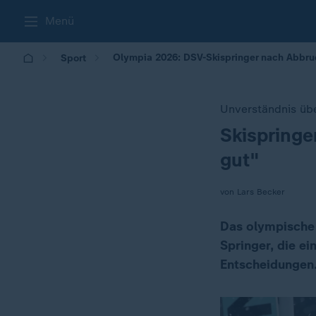
Menü
Olympia 2026: DSV-Skispringer nach Abbruch
Sport
Unverständnis üb
Skispringe
:
gut"
von Lars Becker
Das olympische 
Springer, die e
Entscheidungen