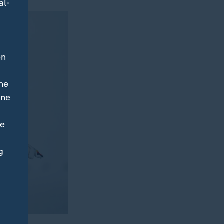
al-
en
ne
ine
ne
g