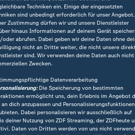
gleichbare Techniken ein. Einige der eingesetzten
vor Schluss hatte es im finalen dritten Durchgang de
hniken sind unbedingt erforderlich für unser Angebot.
per-Team-Wettkampfs plötzlich zu schneien begonnen
ner Zustimmung dürfen wir und unsere Dienstleister
ion vor dem Sprung von Doppel-Olympiasieger
Domen 
über hinaus Informationen auf deinem Gerät speicher
/oder abrufen. Dabei geben wir deine Daten ohne de
willigung nicht an Dritte weiter, die nicht unsere direk
 auf dem Anlaufturm fünf, sechs, sieben Mal die Inf
nstleister sind. Wir verwenden deine Daten auch nicht
n für die Springer umgesteckt werden muss. Da herrs
merziellen Zwecken.
ilderte Philipp Raimund.
timmungspflichtige Datenverarbeitung
ersonalisierung:
Die Speicherung von bestimmten
rung von Raimund zählt am Ende ni
eraktionen ermöglicht uns, dein Erlebnis im Angebot 
olle Zeit, der Schneefall wurde immer stärker und Pre
 an dich anzupassen und Personalisierungsfunktionen
 eine Pause und der Einsatz von Bläsern, die die Anla
ubieten. Dabei personalisieren wir ausschließlich auf
rsuchten. Dann legte Raimund einen Monstersprung hin
is deiner Nutzung von ZDF Streaming, der ZDFheute 
Führung brachte.
tivi. Daten von Dritten werden von uns nicht verwend