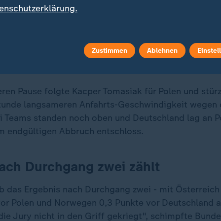
enschutzerklärung.
at die zweite Olympia-Medaille deutlich verpasst. Auf der
asieger von der Normalschanze auf den neunten Platz. Gol
Zustimmen
Ablehnen
Einstel
ren Pause folgte Kacper Tomasiak für Polen und stürzt
tunde langsameren Anfahrts-Geschwindigkeit wegen 
ei Teams standen noch oben und Deutschland lag an Po
um endgültigen Abbruch entschloss.
ach Durchgang zwei zählt
lb das Ergebnis nach Durchgang zwei - mit Österreich
or Polen und Norwegen 0,3 Punkte vor Deutschland auf
die Jury nicht in den Griff gekriegt", schimpfte Bunde