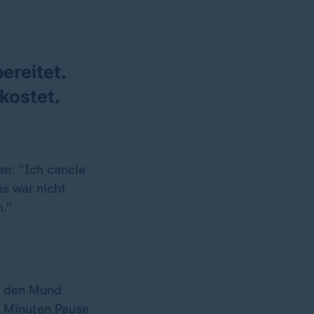
ereitet.
kostet.
en: "Ich cancle
s war nicht
n."
n den Mund
5 Minuten Pause