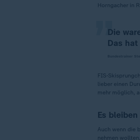
„
Horngacher in R
Die ware
Das hat
Bundestrainer St
FIS-Skisprungche
lieber einen Du
mehr möglich, al
Es bleiben
Auch wenn die b
nehmen wollten,