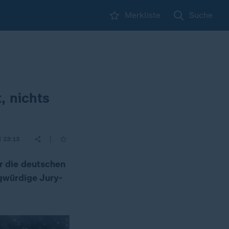
Merkliste
Suche
, nichts
|
| 23:13
r die deutschen
gwürdige Jury-