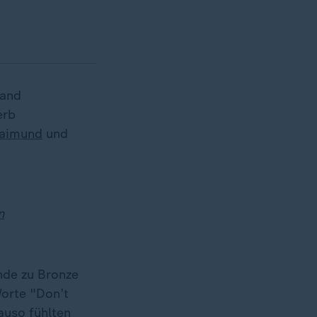
tand
erb
Raimund
und
n
nde zu Bronze
Worte "Don’t
nauso fühlten