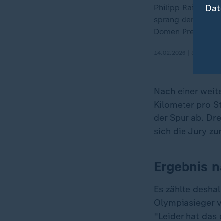
Dat
Philipp Raimund h
sprang der Olympi
Domen Prevc.
14.02.2026 | 3:13 min
Nach einer weite
Kilometer pro S
der Spur ab. Dr
sich die Jury z
Ergebnis n
Es zählte desha
Olympiasieger v
"Leider hat das 