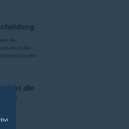
tscheidung
dass der
och auch die
Internationalen
 nicht die
de zu
tivi