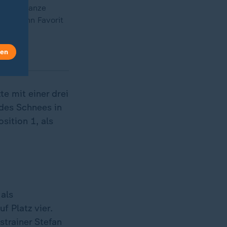
 Großschanze
d gewann Favorit
len
e mit einer drei
des Schnees in
sition 1, als
 als
 Platz vier.
strainer Stefan