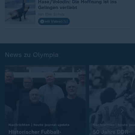
Hase/Volodin: Die Hoffnung ist ins
Gelingen verliebt
von Eike Schulz
mit Video
6:51
News zu Olympia
:
Nachrichten | heute journal update
Nachrichten | heute jou
Historischer Fußball-
50 Jahre DDR-