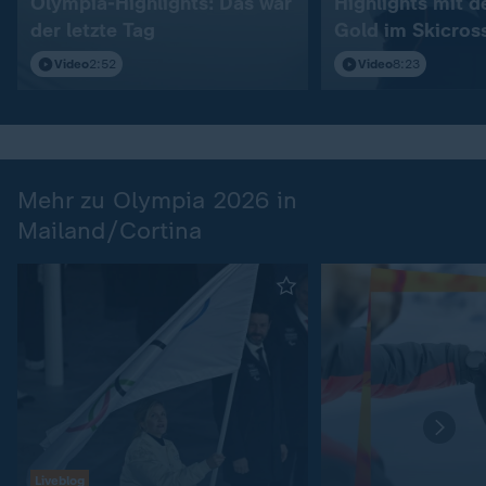
Olympia-Highlights: Das war
Highlights mit 
der letzte Tag
Gold im Skicros
Video
2:52
Video
8:23
Mehr zu Olympia 2026 in
Mailand/Cortina
Liveblog