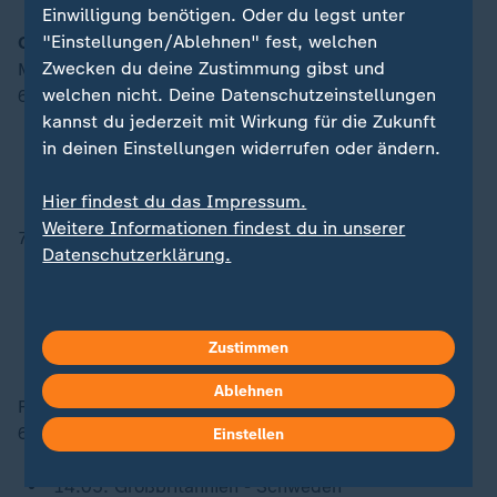
Einwilligung benötigen. Oder du legst unter
"Einstellungen/Ablehnen" fest, welchen
Curling
Zwecken du deine Zustimmung gibst und
Männer
welchen nicht. Deine Datenschutzeinstellungen
6. Spieltag
kannst du jederzeit mit Wirkung für die Zukunft
09:05: Deutschland - Großbritannien
in deinen Einstellungen widerrufen oder ändern.
09:05: Norwegen - Italien
09:05: USA - Schweden
Hier findest du das Impressum.
Weitere Informationen findest du in unserer
7. Spieltag
Datenschutzerklärung.
19:05: China - Kanada
19:05: Großbritannien - Schweiz
19:05: Italien - Tschechien
19:05: Norwegen - USA
Zustimmen
Ablehnen
Frauen
6. Spieltag
Einstellen
14:05: Dänemark - Italien
14:05: Großbritannien - Schweden