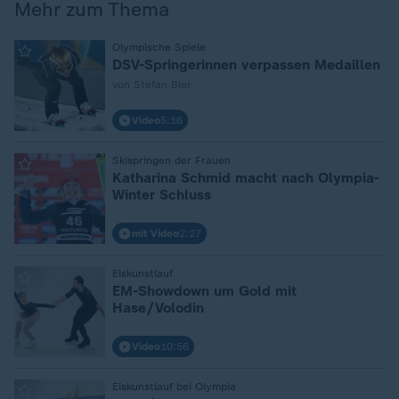
Mehr zum Thema
:
Olympische Spiele
DSV-Springerinnen verpassen Medaillen
von Stefan Bier
Video
5:16
:
Skispringen der Frauen
Katharina Schmid macht nach Olympia-
Winter Schluss
mit Video
2:27
:
Eiskunstlauf
EM-Showdown um Gold mit
Hase/Volodin
Video
10:56
:
Eiskunstlauf bei Olympia