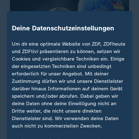
Deine Datenschutzeinstellungen
Um dir eine optimale Website von ZDF, ZDFheute
und ZDFtivi präsentieren zu können, setzen wir
Interview
Cookies und vergleichbare Techniken ein. Einige
der eingesetzten Techniken sind unbedingt
Olympische Winterspiele 2026 - Bob
erforderlich für unser Angebot. Mit deiner
Nolte: "Die Rolle als Top-Favoritin
:
Zustimmung dürfen wir und unsere Dienstleister
nehme ich offensiv an"
darüber hinaus Informationen auf deinem Gerät
speichern und/oder abrufen. Dabei geben wir
Bob-Olympiasiegerin Laura Nolte hat auch in
deine Daten ohne deine Einwilligung nicht an
Cortina viel vor. Im Zweier ist sie Favoritin, im
Dritte weiter, die nicht unsere direkten
Monobob jedoch ist das Feld sehr ausgeglichen.
Dienstleister sind. Wir verwenden deine Daten
Die Olympia-Bahn liege ihr, sagt Nolte.
auch nicht zu kommerziellen Zwecken.
mit Video
0:18