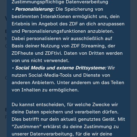
Zustimmungspflichtige Datenverarbeitung
• Personalisierung:
Die Speicherung von
bestimmten Interaktionen ermöglicht uns, dein
Vorkämpfe
Erlebnis im Angebot des ZDF an dich anzupassen
und Personalisierungsfunktionen anzubieten.
Eishockey
Dabei personalisieren wir ausschließlich auf
Männer
Basis deiner Nutzung von ZDF Streaming, der
Gruppe A
ZDFheute und ZDFtivi. Daten von Dritten werden
12:10: Schweiz - Tschechien
von uns nicht verwendet.
16:40: Kanada - Frankreich
• Social Media und externe Drittsysteme:
Wir
nutzen Social-Media-Tools und Dienste von
Gruppe C
anderen Anbietern. Unter anderem um das Teilen
19:10: Dänemark - Lettland
von Inhalten zu ermöglichen.
21:10: USA - Deutschland
Du kannst entscheiden, für welche Zwecke wir
Bob
deine Daten speichern und verarbeiten dürfen.
Frauen
Dies betrifft nur dein aktuell genutztes Gerät. Mit
10:00: Monobob, 1. Durchgang
"Zustimmen" erklärst du deine Zustimmung zu
12:04: Monobob, 2. Durchgang
unserer Datenverarbeitung, für die wir deine