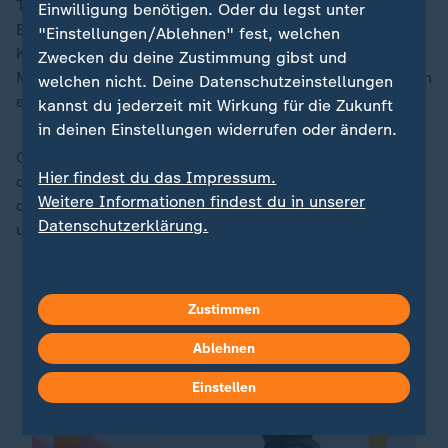
Trotz aller positiven Signale: Das
IOC
will die
Einwilligung benötigen. Oder du legst unter
Entscheidung über die Olympia-Zukunft der
"Einstellungen/Ablehnen" fest, welchen
Kombinierer erst im Mai treffen. Es gibt nur zwei
Zwecken du deine Zustimmung gibst und
Möglichkeiten: Entweder sind neben den Männern auch
welchen nicht. Deine Datenschutzeinstellungen
erstmals die Frauen mit von der Partie.
kannst du jederzeit mit Wirkung für die Zukunft
in deinen Einstellungen widerrufen oder ändern.
Oder die Sportart fliegt aus dem Programm und dürfte
Hier findest du das Impressum.
damit dem Untergang geweiht sein. Das ist aber in
Weitere Informationen findest du in unserer
diesen Olympia-Tagen in Italien immerhin etwas
Datenschutzerklärung.
unwahrscheinlicher geworden.
Zustimmen
Ablehnen
Einstellen