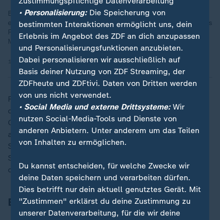
Zustimmungspflichtige Datenverarbeitung
• Personalisierung:
Die Speicherung von
Bei der Nordischen Kombination auf der Großschanze
enttäuschten die drei Deutschen. Vinzenz Geiger (9), Johannes
bestimmten Interaktionen ermöglicht uns, dein
Rydzek (10) und Julian Schmid (12) hatten nichts mit der
Erlebnis im Angebot des ZDF an dich anzupassen
Medaillenvergabe zu tun.
und Personalisierungsfunktionen anzubieten.
Dabei personalisieren wir ausschließlich auf
17.02.2026 | 6:01 min
Basis deiner Nutzung von ZDF Streaming, der
ZDFheute und ZDFtivi. Daten von Dritten werden
von uns nicht verwendet.
Für das olympische Überleben der "Königsdisziplin"
• Social Media und externe Drittsysteme:
Wir
des Wintersports spricht auch, dass der nächste
nutzen Social-Media-Tools und Dienste von
Olympia-Gastgeber Frankreich die Winterzweikämpfer
anderen Anbietern. Unter anderem um das Teilen
ausdrücklich im Programm dabeihaben will.
von Inhalten zu ermöglichen.
Schließlich sind beide Wettkampfstätten - die
Skisprung-Schanzen und das Langlauf-Stadion -
Du kannst entscheiden, für welche Zwecke wir
ohnehin vorhanden.
deine Daten speichern und verarbeiten dürfen.
Dies betrifft nur dein aktuell genutztes Gerät. Mit
Entscheidung über die Zukunft im Mai
"Zustimmen" erklärst du deine Zustimmung zu
unserer Datenverarbeitung, für die wir deine