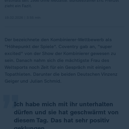
erstmals seit 1998 ohne Medaille. Bundestrainer Eric Frenzel
zieht ein Fazit.
19.02.2026 | 3:55 min
Der bezeichnete den Kombinierer-Wettbewerb als
"Höhepunkt der Spiele". Coventry gab an, "super
excited" von der Show der Kombinierer gewesen zu
sein. Danach nahm sich die mächtigste Frau des
„
Weltsports noch Zeit für ein Gespräch mit einigen
Topathleten. Darunter die beiden Deutschen Vinzenz
Geiger und Julian Schmid.
Ich habe mich mit ihr unterhalten
dürfen und sie hat geschwärmt von
diesem Tag. Das hat sehr positiv
geklungen.