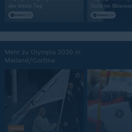
der letzte Tag
Gold im Skicros
Video
2:52
Video
8:23
Mehr zu Olympia 2026 in
Mailand/Cortina
Liveblog