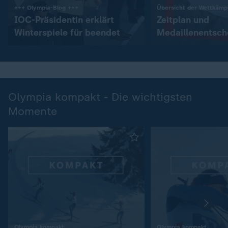
:
+++ Olympia-Blog +++
Übersicht der Wettkämp
IOC-Präsidentin erklärt
Zeitplan und
Winterspiele für beendet
Medaillenentsc
Olympia kompakt - Die wichtigsten
Momente
:
:
Olympia kompakt
Olympia kompakt