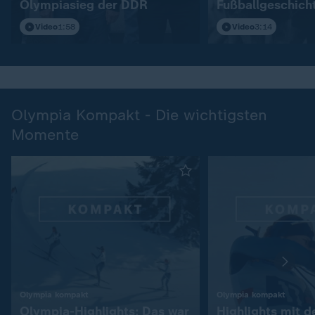
Olympiasieg der DDR
Fußballgeschich
Video
1:58
Video
3:14
Olympia Kompakt - Die wichtigsten
Momente
:
:
Olympia kompakt
Olympia kompakt
Olympia-Highlights: Das war
Highlights mit 