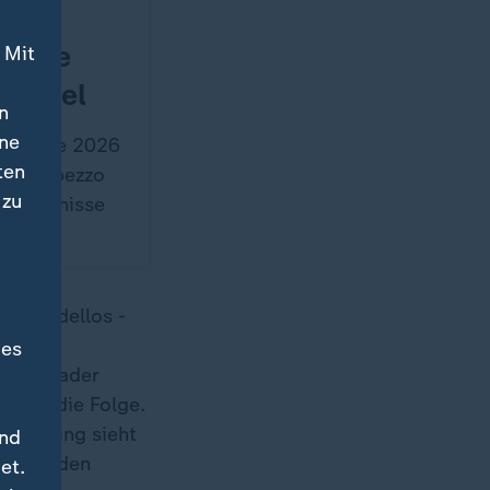
bnisse
 Mit
piegel
n
ine
erspiele 2026
ten
a d’Ampezzo
 zu
, Ergebnisse
lag tadellos -
 im 15-
des
i Nachlader
e war die Folge.
itterling sieht
und
was in den
et.