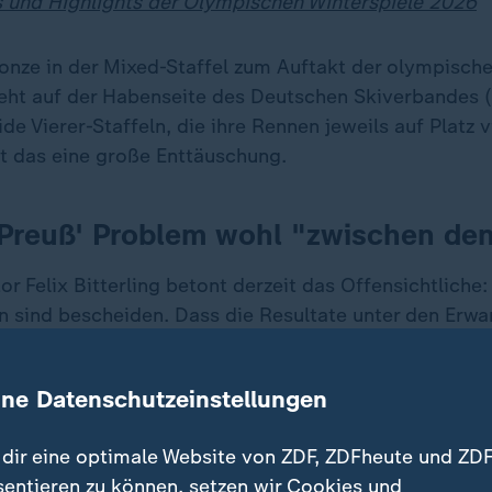
 und Highlights der Olympischen Winterspiele 2026
ronze in der Mixed-Staffel zum Auftakt der olympische
ht auf der Habenseite des Deutschen Skiverbandes (
de Vierer-Staffeln, die ihre Rennen jeweils auf Platz 
t das eine große Enttäuschung.
: Preuß' Problem wohl "zwischen de
r Felix Bitterling betont derzeit das Offensichtliche:
n sind bescheiden. Dass die Resultate unter den Erw
Dass es in den Staffeln zu viele Nachlader gab. Und d
lenbank wie Franziska Preuß, die Weltcup-Gesamtsie
ine Datenschutzeinstellungen
 ganz offensichtlich eine psychische Blockade beim f
 mit nach Antholz gebracht hat.
dir eine optimale Website von ZDF, ZDFheute und ZDF
sentieren zu können, setzen wir Cookies und