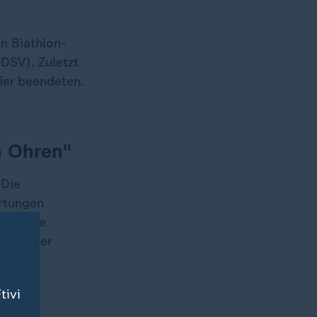
n Biathlon-
DSV). Zuletzt
vier beendeten.
n Ohren"
 Die
artungen
ass eine
gerin der
inalen
tivi