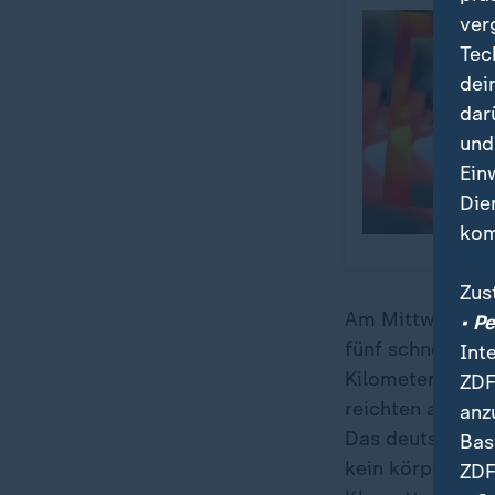
ver
Tec
dei
dar
und
Ein
Die
kom
Zus
Am Mittwoch sch
• P
fünf schnelle Tr
Int
Kilometer-Renne
ZDF
reichten am Mitt
anz
Das deutsche Te
Bas
kein körperliche
ZDF