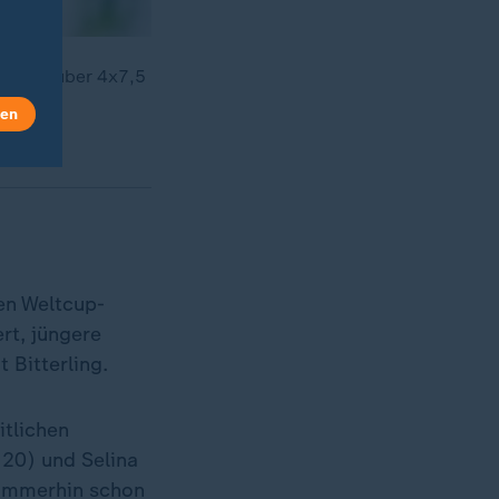
 Rennen über 4x7,5
len
den Weltcup-
rt, jüngere
 Bitterling.
itlichen
(20) und Selina
 immerhin schon