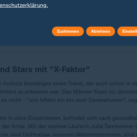
enschutzerklärung.
hlon-Staffel hat die erhoffte Medaille erneut verpasst. Im
te Frankreich Gold, vor Norwegen und Schweden.
Zustimmen
Ablehnen
Einstel
nd Stars mit "X-Faktor"
n Antholz bestätigen einen Trend, der auch schon in 
inters zu erkennen war. Das Männer-Team ist überalte
es nicht - "uns fehlen ein bis zwei Generationen", sagt
tin in allen Einzelrennen, befindet sich nach gesundhe
der Krise. Mit der starken Läuferin Julia Tannheimer 
eide sind fünfmalige Junioren-Weltmeisterinnen, sind