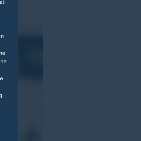
euß so
al-
.
en
ne
ine
ne
g