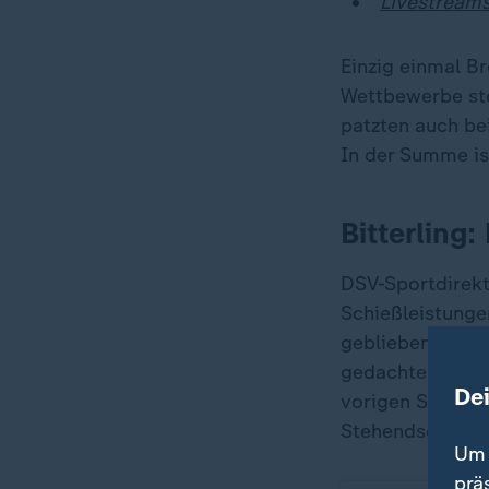
Livestreams
Einzig einmal B
Wettbewerbe ste
patzten auch bei
In der Summe is
Bitterling
DSV-Sportdirekto
Schießleistunge
geblieben sind. 
gedachte Medail
De
vorigen Saison,
Stehendschießen
Um 
prä