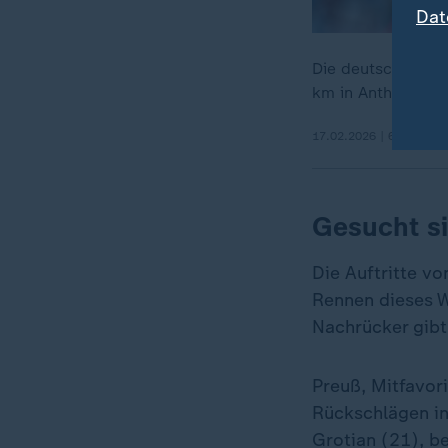
Dat
Die deutsche Biat
km in Antholz hol
17.02.2026 | 6:47 min
Gesucht si
Die Auftritte vo
Rennen dieses W
Nachrücker gibt 
Preuß, Mitfavori
Rückschlägen in 
Grotian (21), b