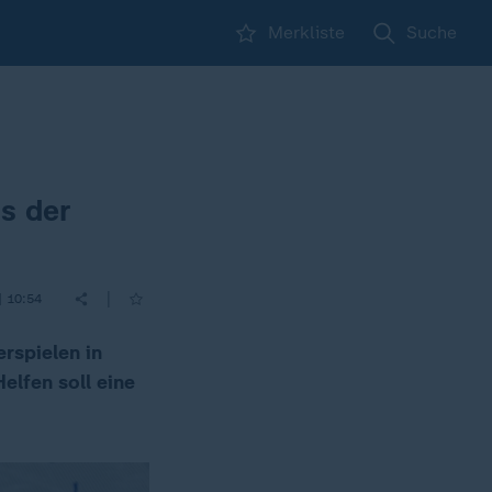
Merkliste
Suche
s der
|
| 10:54
rspielen in
elfen soll eine