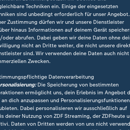
Übersicht der Wettkämpfe
gleichbare Techniken ein. Einige der eingesetzten
:
Zeitplan, Erge
hniken sind unbedingt erforderlich für unser Angebot.
ner Zustimmung dürfen wir und unsere Dienstleister
und Medaillens
über hinaus Informationen auf deinem Gerät speicher
/oder abrufen. Dabei geben wir deine Daten ohne de
Die Olympischen Wint
willigung nicht an Dritte weiter, die nicht unsere direk
in Mailand und Cortin
nstleister sind. Wir verwenden deine Daten auch nicht
im Überblick: Zeitplan
merziellen Zwecken.
und Medaillenspiegel.
timmungspflichtige Datenverarbeitung
oss Preuß bei ihrem Staffel-Einsatz im Liegendansch
ersonalisierung:
Die Speicherung von bestimmten
effer. Doch stehend misslang ihr wie schon im Mixed,
eraktionen ermöglicht uns, dein Erlebnis im Angebot 
n, im Sprint und in der Verfolgung das Schießen. Dre
 an dich anzupassen und Personalisierungsfunktionen
woch nicht, eine Scheibe blieb stehen, eine Strafrund
ubieten. Dabei personalisieren wir ausschließlich auf
am verpasste dadurch eine mögliche Silbermedaille. B
is deiner Nutzung von ZDF Streaming, der ZDFheute 
s Problem bei Preuß, vielmehr "scheint bei ihr irgend
tivi. Daten von Dritten werden von uns nicht verwend