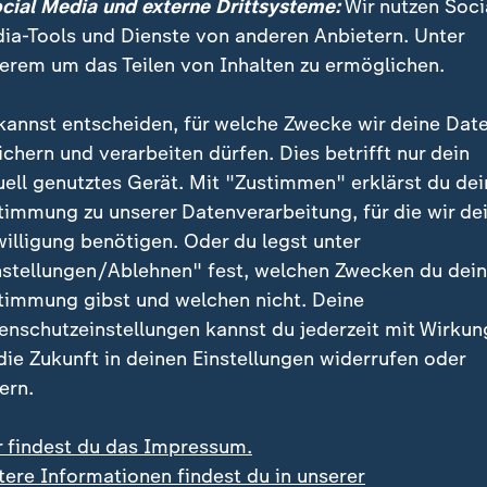
ängen oder zwischen den Ohren". Am Mittwoch war Pr
ocial Media und externe Drittsysteme:
Wir nutzen Soci
ass sie das Stadion kommentarlos unter Tränen verließ
ia-Tools und Dienste von anderen Anbietern. Unter
erem um das Teilen von Inhalten zu ermöglichen.
kannst entscheiden, für welche Zwecke wir deine Dat
ichern und verarbeiten dürfen. Dies betrifft nur dein
uell genutztes Gerät. Mit "Zustimmen" erklärst du dei
timmung zu unserer Datenverarbeitung, für die wir de
willigung benötigen. Oder du legst unter
nstellungen/Ablehnen" fest, welchen Zwecken du dei
timmung gibst und welchen nicht. Deine
enschutzeinstellungen kannst du jederzeit mit Wirkun
 die Zukunft in deinen Einstellungen widerrufen oder
ern.
r findest du das Impressum.
tere Informationen findest du in unserer