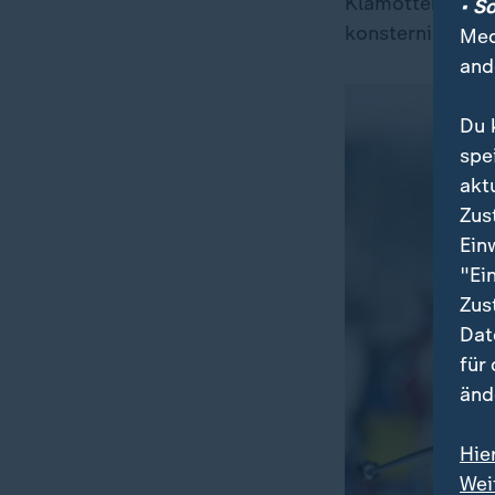
Klamotten zu h
• S
konsterniert, d
Med
and
Du 
spe
akt
Zus
Ein
"Ei
Zus
Dat
für
änd
Hie
Wei