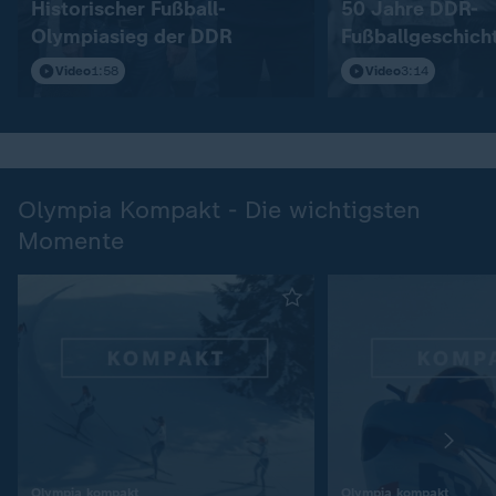
Historischer Fußball-
50 Jahre DDR-
Olympiasieg der DDR
Fußballgeschich
Video
1:58
Video
3:14
Olympia Kompakt - Die wichtigsten
Momente
:
:
Olympia kompakt
Olympia kompakt