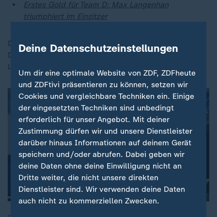
Erstes Gold für Team D: Max Langenhan
triumphiert im Einsitzer
Die nächste Chance auf Gold gibt es schon am
Deine Datenschutzeinstellungen
Donnerstag mit der Teamstaffel (18.30 Uhr/ ZDF
Livestream).
Um dir eine optimale Website von ZDF, ZDFheute
und ZDFtivi präsentieren zu können, setzen wir
Cookies und vergleichbare Techniken ein. Einige
der eingesetzten Techniken sind unbedingt
erforderlich für unser Angebot. Mit deiner
Zustimmung dürfen wir und unsere Dienstleister
darüber hinaus Informationen auf deinem Gerät
speichern und/oder abrufen. Dabei geben wir
deine Daten ohne deine Einwilligung nicht an
Dritte weiter, die nicht unsere direkten
Dienstleister sind. Wir verwenden deine Daten
auch nicht zu kommerziellen Zwecken.