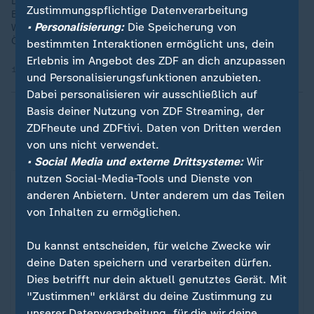
Die Rennrodler Tobias Wendl und Tobias Arlt haben die
Zustimmungspflichtige Datenverarbeitung
Bronzemedaille gewonnen. Das Duo raste bei den
• Personalisierung:
Die Speicherung von
Winterspielen auf Rang drei und musste sich Italien sowie
Österreich geschlagen geben.
bestimmten Interaktionen ermöglicht uns, dein
Erlebnis im Angebot des ZDF an dich anzupassen
11.02.2026 | 3:54 min
und Personalisierungsfunktionen anzubieten.
Dabei personalisieren wir ausschließlich auf
Basis deiner Nutzung von ZDF Streaming, der
Livestreams und Highlights der Olympischen
ZDFheute und ZDFtivi. Daten von Dritten werden
Winterspiele 2026 in Mailand/Cortina
von uns nicht verwendet.
• Social Media und externe Drittsysteme:
Wir
nutzen Social-Media-Tools und Dienste von
anderen Anbietern. Unter anderem um das Teilen
von Inhalten zu ermöglichen.
Du kannst entscheiden, für welche Zwecke wir
deine Daten speichern und verarbeiten dürfen.
Dies betrifft nur dein aktuell genutztes Gerät. Mit
"Zustimmen" erklärst du deine Zustimmung zu
unserer Datenverarbeitung, für die wir deine