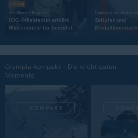
Liveblog
:
+++ Olympia-Blog +++
Übersicht der Wettkämp
IOC-Präsidentin erklärt
Zeitplan und
Winterspiele für beendet
Medaillenentsc
Olympia kompakt - Die wichtigsten
Momente