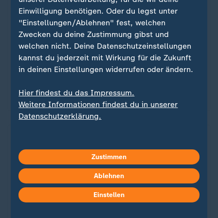
Einwilligung benötigen. Oder du legst unter
"Einstellungen/Ablehnen" fest, welchen
Übersicht der Wettkämpfe
Zwecken du deine Zustimmung gibst und
Zeitplan, Ergebnisse und
:
welchen nicht. Deine Datenschutzeinstellungen
Medaillenspiegel
kannst du jederzeit mit Wirkung für die Zukunft
in deinen Einstellungen widerrufen oder ändern.
Die Olympischen Winterspiele 2026 in Mailand
und Cortina d’Ampezzo im Überblick: Zeitplan,
Hier findest du das Impressum.
Ergebnisse und Medaillenspiegel.
Weitere Informationen findest du in unserer
Datenschutzerklärung.
Zustimmen
Ablehnen
Einstellen