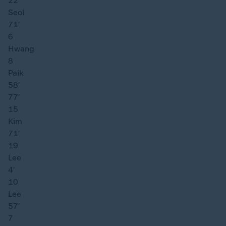
22
Seol
71′
6
Hwang
8
Paik
58′
77′
15
Kim
71′
19
Lee
4′
10
Lee
57′
7