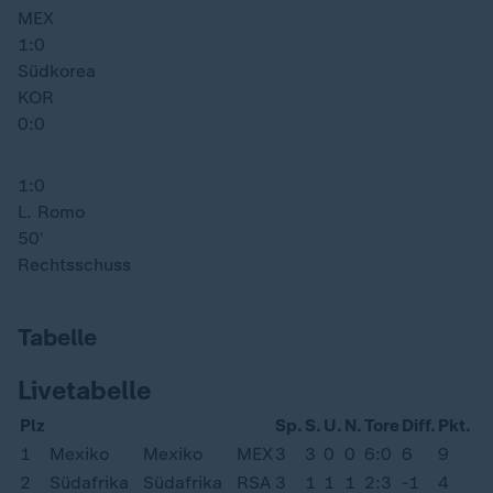
MEX
1:0
Südkorea
KOR
0:0
1:0
L. Romo
50′
Rechtsschuss
Tabelle
Livetabelle
Plz
Sp.
S.
U.
N.
Tore
Diff.
Pkt.
1
Mexiko
Mexiko
MEX
3
3
0
0
6:0
6
9
2
Südafrika
Südafrika
RSA
3
1
1
1
2:3
-1
4