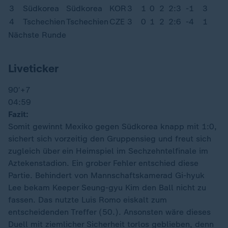
3
Südkorea
Südkorea
KOR
3
1
0
2
2:3
-1
3
4
Tschechien
Tschechien
CZE
3
0
1
2
2:6
-4
1
Nächste Runde
Liveticker
90′
+7
04:59
Fazit:
Somit gewinnt Mexiko gegen Südkorea knapp mit 1:0,
sichert sich vorzeitig den Gruppensieg und freut sich
zugleich über ein Heimspiel im Sechzehntelfinale im
Aztekenstadion. Ein grober Fehler entschied diese
Partie. Behindert von Mannschaftskamerad Gi-hyuk
Lee bekam Keeper Seung-gyu Kim den Ball nicht zu
fassen. Das nutzte Luis Romo eiskalt zum
entscheidenden Treffer (50.). Ansonsten wäre dieses
Duell mit ziemlicher Sicherheit torlos geblieben, denn