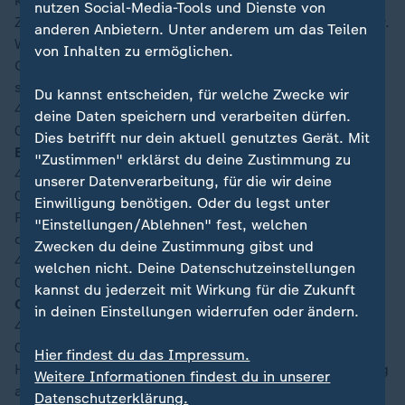
kaum Lücken auf. Das 0:0 stellt im Estadio Akron in
nutzen Social-Media-Tools und Dienste von
Zapopan daher ein folgerichtiges Halbzeitergebnis dar.
anderen Anbietern. Unter anderem um das Teilen
Wer hier heute das Weiterkommen und den
von Inhalten zu ermöglichen.
Gruppensieg vorzeitig klarmachen möchte, sollte
schon mehr zeigen. 45 Minuten Zeit sind dafür noch.
Du kannst entscheiden, für welche Zwecke wir
45′
+5
deine Daten speichern und verarbeiten dürfen.
03:50
Dies betrifft nur dein aktuell genutztes Gerät. Mit
Ende 1. Halbzeit
"Zustimmen" erklärst du deine Zustimmung zu
45′
+3
unserer Datenverarbeitung, für die wir deine
03:49
Einwilligung benötigen. Oder du legst unter
Fahrt mag die Partie nicht mehr aufnehmen. So trudelt
"Einstellungen/Ablehnen" fest, welchen
das Ganze unaufhaltsam der Pause entgegen.
Zwecken du deine Zustimmung gibst und
45′
+1
welchen nicht. Deine Datenschutzeinstellungen
03:47
kannst du jederzeit mit Wirkung für die Zukunft
Offizielle Nachspielzeit (Minuten): 4
in deinen Einstellungen widerrufen oder ändern.
45′
03:47
Hier findest du das Impressum.
Heung-min Son flankt gut von der rechten Seite. Mittig
Weitere Informationen findest du in unserer
am Torraum rutscht Jae-sung Lee in die Hereingabe,
Datenschutzerklärung.