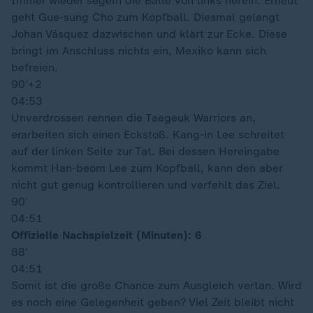
Immer wieder segeln die Bälle von links herein. Erneut
geht Gue-sung Cho zum Kopfball. Diesmal gelangt
Johan Vásquez dazwischen und klärt zur Ecke. Diese
bringt im Anschluss nichts ein, Mexiko kann sich
befreien.
90′
+2
04:53
Unverdrossen rennen die Taegeuk Warriors an,
erarbeiten sich einen Eckstoß. Kang-in Lee schreitet
auf der linken Seite zur Tat. Bei dessen Hereingabe
kommt Han-beom Lee zum Kopfball, kann den aber
nicht gut genug kontrollieren und verfehlt das Ziel.
90′
04:51
Offizielle Nachspielzeit (Minuten): 6
88′
04:51
Somit ist die große Chance zum Ausgleich vertan. Wird
es noch eine Gelegenheit geben? Viel Zeit bleibt nicht