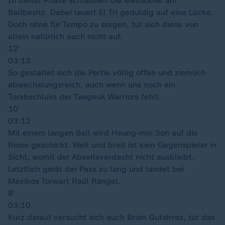
In dieser Phase schrauben die Mexikaner am
Ballbesitz. Dabei lauert El Tri geduldig auf eine Lücke.
Doch ohne für Tempo zu sorgen, tut sich diese von
allein natürlich auch nicht auf.
12′
03:13
So gestaltet sich die Partie völlig offen und ziemlich
abwechslungsreich, auch wenn uns noch ein
Torabschluss der Taegeuk Warriors fehlt.
10′
03:12
Mit einem langen Ball wird Heung-min Son auf die
Reise geschickt. Weit und breit ist kein Gegenspieler in
Sicht, womit der Abseitsverdacht nicht ausbleibt.
Letztlich gerät der Pass zu lang und landet bei
Mexikos Torwart Raúl Rangel.
8′
03:10
Kurz darauf versucht sich auch Brian Gutiérrez, tut das