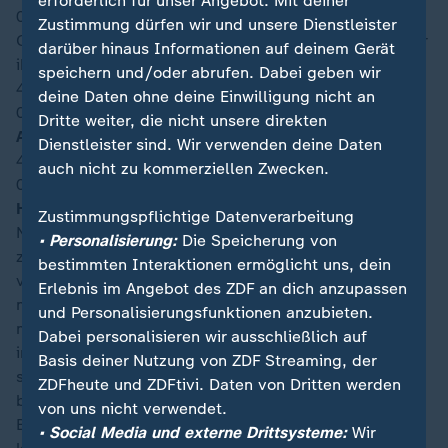
erforderlich für unser Angebot. Mit deiner
04:05
Zustimmung dürfen wir und unsere Dienstleister
Ohne personelle Veränderungen schicken beide Trainer
darüber hinaus Informationen auf deinem Gerät
ihre Mannschaften in den zweiten Spielabschnitt.
speichern und/oder abrufen. Dabei geben wir
46′
deine Daten ohne deine Einwilligung nicht an
04:05
Dritte weiter, die nicht unsere direkten
Anpfiff 2. Halbzeit
Dienstleister sind. Wir verwenden deine Daten
45′
+5
auch nicht zu kommerziellen Zwecken.
03:53
Halbzeitfazit:
Zustimmungspflichtige Datenverarbeitung
Noch sind keine Tore gefallen im Spiel der Gruppe A
• Personalisierung:
Die Speicherung von
zwischen Mexiko und Südkorea. Dabei hatte die Partie
bestimmten Interaktionen ermöglicht uns, dein
vielversprechend begonnen. Die Asiaten zeigten sich
Erlebnis im Angebot des ZDF an dich anzupassen
mutig, spielten nach vorn. Doch die langen Bälle
und Personalisierungsfunktionen anzubieten.
mündeten zunächst in Abseitspositionen und kamen
Dabei personalisieren wir ausschließlich auf
irgendwann nicht mehr an. Auch die Mexikaner
Basis deiner Nutzung von ZDF Streaming, der
strahlten keine Gefahr aus. Letztlich verzeichneten wir
ZDFheute und ZDFtivi. Daten von Dritten werden
beiderseits lange Ballbesitzphasen mit wenig
von uns nicht verwendet.
Bewegung und ohne Tempo. So taten sich natürlich
• Social Media und externe Drittsysteme:
Wir