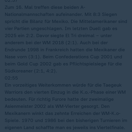
02:57
Zum 16. Mal treffen diese beiden A-
Nationalmannschaften aufeinander. Mit 8:3 Siegen
spricht die Bilanz für Mexiko. Die Mittelamerikaner sind
vier Partien ungeschlagen. Im letzten Duell gab es
2025 ein 2:2. Davor siegte El Tri dreimal – unter
anderem bei der WM 2018 (2:1). Auch bei der
Endrunde 1998 in Frankreich hatten die Mexikaner die
Nase vorn (3:1). Beim Confederations Cup 2001 und
beim Gold Cup 2002 gab es Pflichtspielsiege für die
Südkoreaner (2:1, 4:2).
02:55
Ein vorzeitiges Weiterkommen würde für die Taegeuk
Warriors den vierten Einzug in die K.o.-Phase einer WM
bedeuten. Für richtig Furore hatte der zweimalige
Asienmeister 2002 als WM-Vierter gesorgt. Den
Mexikanern winkt das zehnte Erreichen der WM-K.o-
Spiele. 1970 und 1986 bei den bisherigen Turnieren im
eigenen Land schaffte man es jeweils ins Viertelfinale.