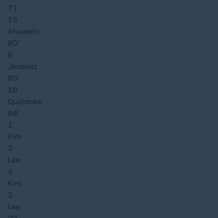
71′
25
Alvarado
80′
9
Jiménez
80′
16
Quiñones
84′
1
Kim
2
Lee
4
Kim
3
Lee