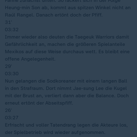
Fahne zunächst unten. So rackert sich in der Folge
Heung-min Son ab, kommt aus spitzen Winkel nicht an
Raúl Rangel. Danach ertönt doch der Pfiff.
31′
03:32
Immer wieder also deuten die Taegeuk Warriors damit
Gefährlichkeit an, machen die größeren Spielanteile
Mexikos auf diese Weise durchaus wett. Es bleibt eine
offene Angelegenheit.
29′
03:30
Nun gelangen die Sodkoreaner mit einem langen Ball
in den Strafraum. Dort nimmt Jae-sung Lee die Kugel
mit der Brust an, verliert dann aber die Balance. Doch
erneut ertönt der Abseitspfiff.
26′
03:27
Erfrischt und voller Tatendrang legen die Akteure los,
der Spielbetrieb wird wieder aufgenommen.