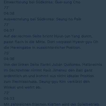
Einwechslung bei Südkorea: Gue-sung Cho
77′
04:38
Auswechslung bei Südkorea: Seung-ho Paik
77′
04:37
Auf der rechten Seite bricht Hyun-jun Yang durch,
passt flach in die Mitte. Dort verpasst Hyeon-gyu Oh
die Hereingabe in aussichtsreicher Position.
75′
04:36
Von der linken Seite flankt Julián Quiñones. Halbrechts
im Sechzehner nimmt Raúl Jiménez den Ball ganz
ordentlich an und kommt aus nicht idealer Position
zum Rechtsschuss. Seung-gyu Kim verkürzt den
Winkel und wehrt ab.
72′
04:33
Mit zahlreichen frischen Kräften wird der Spielbetrieb