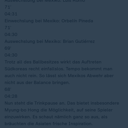
Auswechslung bei Mexiko: Luis Romo
71′
04:31
Einwechslung bei Mexiko: Orbelín Pineda
71′
04:30
Auswechslung bei Mexiko: Brian Gutiérrez
69′
04:30
Trotz all des Ballbesitzes wirkt das Auftreten
Südkoreas recht einfallslos. Tempo bekommt man
auch nicht rein. So lässt sich Mexikos Abwehr aber
nicht aus der Balance bringen.
68′
04:28
Nun steht die Trinkpause an. Das bietet insbesondere
Myung-bo Hong die Möglichkeit, auf seine Spieler
einzuwirken. Es schaut nämlich ganz so aus, als
bräuchten die Asiaten frische Inspiration.