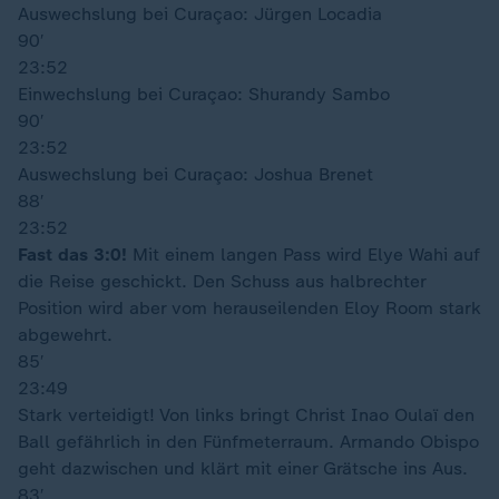
Auswechslung bei Curaçao: Jürgen Locadia
90′
23:52
Einwechslung bei Curaçao: Shurandy Sambo
90′
23:52
Auswechslung bei Curaçao: Joshua Brenet
88′
23:52
Fast das 3:0!
Mit einem langen Pass wird Elye Wahi auf
die Reise geschickt. Den Schuss aus halbrechter
Position wird aber vom herauseilenden Eloy Room stark
abgewehrt.
85′
23:49
Stark verteidigt! Von links bringt Christ Inao Oulaï den
Ball gefährlich in den Fünfmeterraum. Armando Obispo
geht dazwischen und klärt mit einer Grätsche ins Aus.
83′