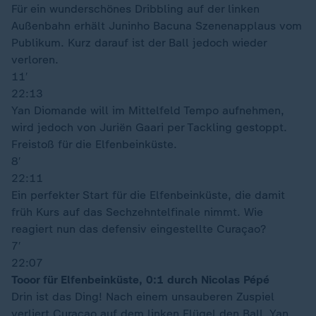
Für ein wunderschönes Dribbling auf der linken
Außenbahn erhält Juninho Bacuna Szenenapplaus vom
Publikum. Kurz darauf ist der Ball jedoch wieder
verloren.
11′
22:13
Yan Diomande will im Mittelfeld Tempo aufnehmen,
wird jedoch von Juriën Gaari per Tackling gestoppt.
Freistoß für die Elfenbeinküste.
8′
22:11
Ein perfekter Start für die Elfenbeinküste, die damit
früh Kurs auf das Sechzehntelfinale nimmt. Wie
reagiert nun das defensiv eingestellte Curaçao?
7′
22:07
Tooor für Elfenbeinküste, 0:1 durch Nicolas Pépé
Drin ist das Ding! Nach einem unsauberen Zuspiel
verliert Curaçao auf dem linken Flügel den Ball. Yan