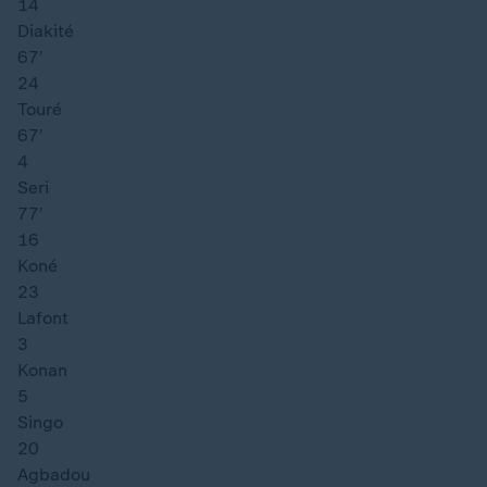
14
Diakité
67′
24
Touré
67′
4
Seri
77′
16
Koné
23
Lafont
3
Konan
5
Singo
20
Agbadou