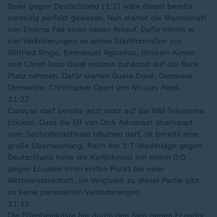
Spiel gegen Deutschland (1:2) wäre dieser bereits
vorzeitig perfekt gewesen. Nun startet die Mannschaft
von Emerse Faé einen neuen Anlauf. Dafür nimmt er
vier Veränderungen an seiner Startformation vor.
Wilfried Singo, Emmanuel Agbadou, Ghislain Konan
und Christ Inao Oulaï müssen zunächst auf der Bank
Platz nehmen. Dafür starten Guela Doué, Ousmane
Diomande, Christopher Operi und Nicolas Pépé.
21:22
Curaçao darf bereits jetzt stolz auf die WM-Teilnahme
blicken. Dass die Elf von Dick Advocaat überhaupt
vom Sechzehntelfinale träumen darf, ist bereits eine
große Überraschung. Nach der 1:7-Niederlage gegen
Deutschland holte die Karibikinsel mit einem 0:0
gegen Ecuador ihren ersten Punkt bei einer
Weltmeisterschaft. Im Vergleich zu dieser Partie gibt
es keine personellen Veränderungen.
21:15
Die Elfenbeinküste hat durch den Sieg gegen Ecuador