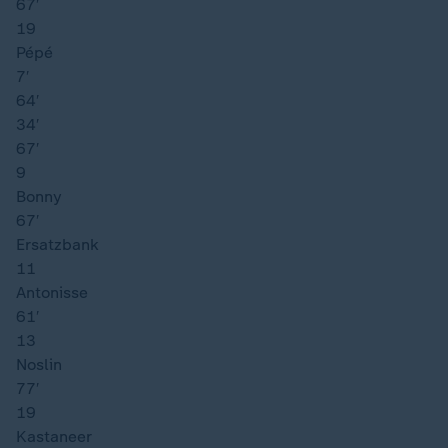
67′
19
Pépé
7′
64′
34′
67′
9
Bonny
67′
Ersatzbank
11
Antonisse
61′
13
Noslin
77′
19
Kastaneer