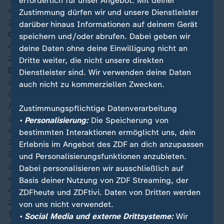
erforderlich für unser Angebot. Mit deiner
45′
Zustimmung dürfen wir und unsere Dienstleister
22:46
darüber hinaus Informationen auf deinem Gerät
Offizielle Nachspielzeit (Minuten): 4
speichern und/oder abrufen. Dabei geben wir
44′
deine Daten ohne deine Einwilligung nicht an
22:46
Dritte weiter, die nicht unsere direkten
Dicke Chance zum Ausgleich!
Leandro Bacuna tankt
Dienstleister sind. Wir verwenden deine Daten
sich am linken Strafraumeck stark gegen zwei
auch nicht zu kommerziellen Zwecken.
Gegenspieler durch. Aus neun Metern kommt er zum
Abschluss, setzt den Ball unter Bedrängnis aber knapp
Zustimmungspflichtige Datenverarbeitung
am kurzen Eck vorbei.
• Personalisierung:
Die Speicherung von
43′
bestimmten Interaktionen ermöglicht uns, dein
22:45
Erlebnis im Angebot des ZDF an dich anzupassen
Im ersten Durchgang sind nur noch wenige Minuten
und Personalisierungsfunktionen anzubieten.
auf der Uhr. Wird es vor einem der beiden Tore noch
Dabei personalisieren wir ausschließlich auf
einmal gefährlich?
Basis deiner Nutzung von ZDF Streaming, der
40′
ZDFheute und ZDFtivi. Daten von Dritten werden
22:42
von uns nicht verwendet.
Tahith Chong, in der Saison 2020/2021 für Werder
• Social Media und externe Drittsysteme:
Wir