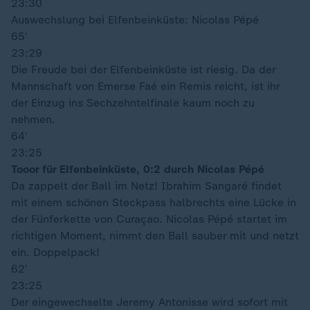
23:30
Auswechslung bei Elfenbeinküste: Nicolas Pépé
65′
23:29
Die Freude bei der Elfenbeinküste ist riesig. Da der
Mannschaft von Emerse Faé ein Remis reicht, ist ihr
der Einzug ins Sechzehntelfinale kaum noch zu
nehmen.
64′
23:25
Tooor für Elfenbeinküste, 0:2 durch Nicolas Pépé
Da zappelt der Ball im Netz! Ibrahim Sangaré findet
mit einem schönen Steckpass halbrechts eine Lücke in
der Fünferkette von Curaçao. Nicolas Pépé startet im
richtigen Moment, nimmt den Ball sauber mit und netzt
ein. Doppelpack!
62′
23:25
Der eingewechselte Jeremy Antonisse wird sofort mit