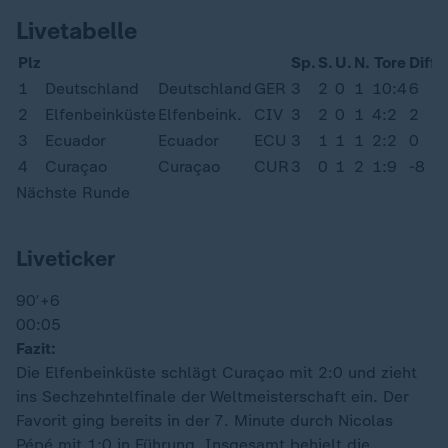
Livetabelle
Plz
Sp.
S.
U.
N.
Tore
Diff.
1
Deutschland
Deutschland
GER
3
2
0
1
10:4
6
2
Elfenbeinküste
Elfenbeink.
CIV
3
2
0
1
4:2
2
3
Ecuador
Ecuador
ECU
3
1
1
1
2:2
0
4
Curaçao
Curaçao
CUR
3
0
1
2
1:9
-8
Nächste Runde
Liveticker
90′
+6
00:05
Fazit:
Die Elfenbeinküste schlägt Curaçao mit 2:0 und zieht
ins Sechzehntelfinale der Weltmeisterschaft ein. Der
Favorit ging bereits in der 7. Minute durch Nicolas
Pépé mit 1:0 in Führung. Insgesamt behielt die