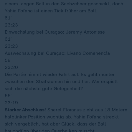
einem langen Ball in den Sechzehner geschickt, doch
Yahia Fofana ist einen Tick früher am Ball.
61′
23:23
Einwechslung bei Curaçao: Jeremy Antonisse
61′
23:23
Auswechslung bei Curaçao: Livano Comenencia
58′
23:20
Die Partie nimmt wieder Fahrt auf. Es geht munter
zwischen den Strafräumen hin und her. Wer erspielt
sich die nächste gute Gelegenheit?
55′
23:19
Starker Abschluss!
Sherel Floranus zieht aus 18 Metern
halblinker Position wuchtig ab. Yahia Fofana streckt
sich vergeblich, hat aber Glück, dass der Ball
hauchdünn über den Querbalken rauscht.