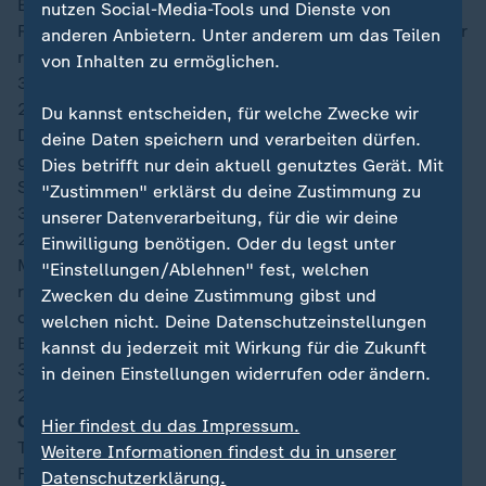
Bremen aktiv, versucht es einfach mal aus der zweiten
nutzen Social-Media-Tools und Dienste von
Reihe. Sein Schuss aus halbrechter Position zischt aber
anderen Anbietern. Unter anderem um das Teilen
rund einen Meter über den Querbalken.
von Inhalten zu ermöglichen.
38′
22:40
Du kannst entscheiden, für welche Zwecke wir
Die Partie ist derzeit etwas zerfahren. Im Mittelfeld
deine Daten speichern und verarbeiten dürfen.
geht beiden Teams der Ball schnell verloren, ein
Dies betrifft nur dein aktuell genutztes Gerät. Mit
Spielfluss kommt kaum zustande.
"Zustimmen" erklärst du deine Zustimmung zu
36′
unserer Datenverarbeitung, für die wir deine
22:39
Einwilligung benötigen. Oder du legst unter
Mit einer schönen Drehung lässt Amad Diallo im
"Einstellungen/Ablehnen" fest, welchen
rechten Halbfeld Jürgen Locadia stehen. Direkt
Zwecken du deine Zustimmung gibst und
danach holt ihn Sherel Floranus jedoch von den
welchen nicht. Deine Datenschutzeinstellungen
Beinen. Dafür gibt es natürlich einen Freistoß.
kannst du jederzeit mit Wirkung für die Zukunft
34′
in deinen Einstellungen widerrufen oder ändern.
22:37
Gelbe Karte für Nicolas Pépé (Elfenbeinküste)
Hier findest du das Impressum.
Torschütze Nicolas Pépé muss sich nach einem
Weitere Informationen findest du in unserer
Foulspiel an Tahith Chong die erste Gelbe Karte des
Datenschutzerklärung.