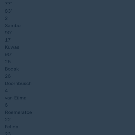
77′
83′
2
Sambo
90′
17
Kuwas
90′
25
Bodak
26
Doornbusch
4
van Eijma
6
Roemeratoe
22
Felida
23