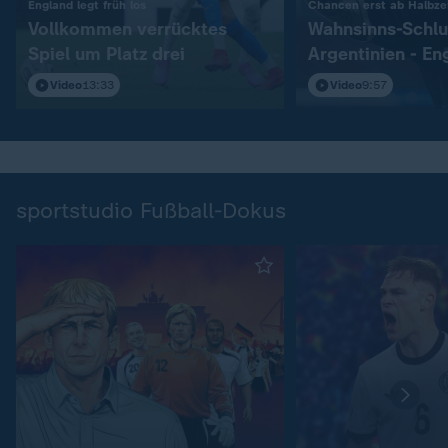
:
England legt früh los
Chancen erst ab Halbzei
Vollkommen verrücktes
Wahnsinns-Schlu
Spiel um Platz drei
Argentinien - En
Video
13:33
Video
9:57
sportstudio Fußball-Dokus