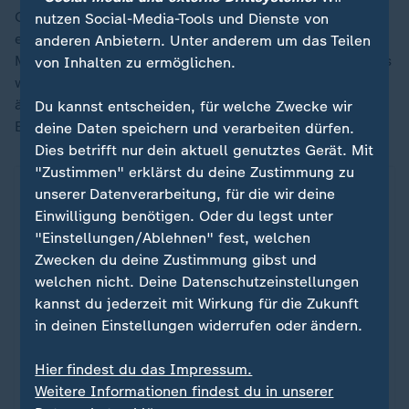
Gerade politische Situationen seien "oft schwer
nutzen Social-Media-Tools und Dienste von
einzuschätzen", sagte der Münchner, "selbst für die
anderen Anbietern. Unter anderem um das Teilen
Menschen, die sich beruflich damit beschäftigen. Dass
von Inhalten zu ermöglichen.
wir Spieler diese Probleme lösen oder daran etwas
ändern können: Das ist die falsche
Du kannst entscheiden, für welche Zwecke wir
Erwartungshaltung."
deine Daten speichern und verarbeiten dürfen.
Dies betrifft nur dein aktuell genutztes Gerät. Mit
"Zustimmen" erklärst du deine Zustimmung zu
unserer Datenverarbeitung, für die wir deine
Einwilligung benötigen. Oder du legst unter
"Einstellungen/Ablehnen" fest, welchen
Zwecken du deine Zustimmung gibst und
welchen nicht. Deine Datenschutzeinstellungen
kannst du jederzeit mit Wirkung für die Zukunft
in deinen Einstellungen widerrufen oder ändern.
Hier findest du das Impressum.
Weitere Informationen findest du in unserer
Sport