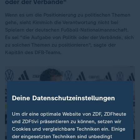
oder der Verbände"
Wenn es um die Positionierung zu politischen Themen
gehe, sieht Kimmich die Verantwortung nicht bei
Spielern der deutschen Fußball-Nationalmannschaft.
Es sei "die Aufgabe von Politik oder der Verbände, sich
zu solchen Themen zu positionieren", sagte der
Kapitän des DFB-Teams.
Deine Datenschutzeinstellungen
Um dir eine optimale Website von ZDF, ZDFheute
und ZDFtivi präsentieren zu können, setzen wir
Cookies und vergleichbare Techniken ein. Einige
der eingesetzten Techniken sind unbedingt