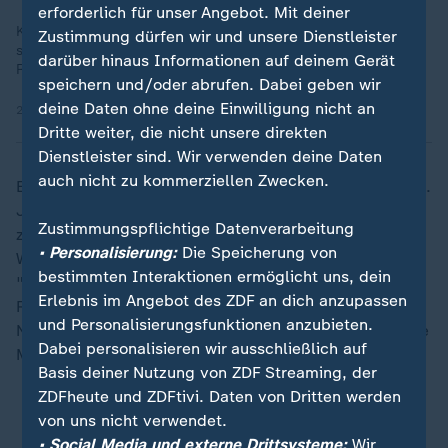
erforderlich für unser Angebot. Mit deiner
Kurz vor dem vorletzten Testspiel auf dem Weg zur WM 2026
Zustimmung dürfen wir und unsere Dienstleister
sprechen Bundestrainer Julian Nagelsmann und Sportdirektor
darüber hinaus Informationen auf deinem Gerät
Rudi Völler über Form, Ziele und den DFB-Kader.
speichern und/oder abrufen. Dabei geben wir
deine Daten ohne deine Einwilligung nicht an
27.05.2026 | 45:28 min
Dritte weiter, die nicht unsere direkten
Dienstleister sind. Wir verwenden deine Daten
auch nicht zu kommerziellen Zwecken.
Es sei zwar "nicht die Lösung, keine Meinung zu haben.
Jeder von uns hat zwangsläufig eine private Haltung
Zustimmungspflichtige Datenverarbeitung
zu gewissen Themen, und auch ich habe gewisse
• Personalisierung:
Die Speicherung von
Werte, zu denen ich stehe", betonte der 31-Jährige:
bestimmten Interaktionen ermöglicht uns, dein
"Gleichzeitig ist es schwierig, diese Meinung in der
Erlebnis im Angebot des ZDF an dich anzupassen
Rolle des Fußballers oder des Kapitäns der
und Personalisierungsfunktionen anzubieten.
Nationalmannschaft zu äußern. Denn nur weil man eine
Dabei personalisieren wir ausschließlich auf
Meinung hat, ist man noch kein Experte."
Basis deiner Nutzung von ZDF Streaming, der
ZDFheute und ZDFtivi. Daten von Dritten werden
Spielplan, Ergebnisse und Tabellen der WM 2026
von uns nicht verwendet.
• Social Media und externe Drittsysteme:
Wir