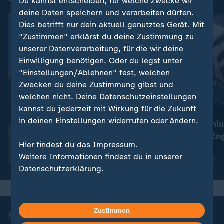
Du kannst entscheiden, für welche Zwecke wir
deine Daten speichern und verarbeiten dürfen.
Dies betrifft nur dein aktuell genutztes Gerät. Mit
"Zustimmen" erklärst du deine Zustimmung zu
unserer Datenverarbeitung, für die wir deine
Einwilligung benötigen. Oder du legst unter
"Einstellungen/Ablehnen" fest, welchen
Zwecken du deine Zustimmung gibst und
welchen nicht. Deine Datenschutzeinstellungen
kannst du jederzeit mit Wirkung für die Zukunft
:
:
Fußball-WM
Fußball-WM
in deinen Einstellungen widerrufen oder ändern.
Vollkommen verrücktes
Wahnsinns-Schlu
Spiel um Platz drei
Argentinien - En
Hier findest du das Impressum.
Video
13:33
Video
9:57
Weitere Informationen findest du in unserer
Datenschutzerklärung.
Zustimmen
sportstudio Fußball-Dokus