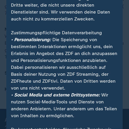
Dritte weiter, die nicht unsere direkten
giorno), Frattesi (68. Cristante) - Retegui, P. Esposito (
Dienstleister sind. Wir verwenden deine Daten
79. Zaccagni) - Trainer: Gennaro Gattuso
auch nicht zu kommerziellen Zwecken.
Norwegen
: Nyland - Ryerson, Ajer, Heggem, Möller
Zustimmungspflichtige Datenverarbeitung
Wolfe (89. Östigaard) - Sörloth (76.
• Personalisierung:
Die Speicherung von
Bobb), Berg (64. Thorsby), Berge, Thorstvedt (75. Aas
bestimmten Interaktionen ermöglicht uns, dein
gaard), Nusa - Haaland (89.Strand Larsen) -
Erlebnis im Angebot des ZDF an dich anzupassen
Trainer: Staale Solbakken
und Personalisierungsfunktionen anzubieten.
Dabei personalisieren wir ausschließlich auf
Schiedsrichter
: Alejandro José Hernandez (Spanien)
Basis deiner Nutzung von ZDF Streaming, der
ZDFheute und ZDFtivi. Daten von Dritten werden
von uns nicht verwendet.
Kommentator
: Adrian von der Groeben
• Social Media und externe Drittsysteme:
Wir
nutzen Social-Media-Tools und Dienste von
anderen Anbietern. Unter anderem um das Teilen
von Inhalten zu ermöglichen.
Alle Spiele, alle Tore der Fußball-WM
2026