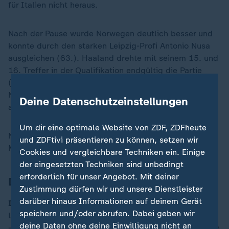
für Italien nicht heraus.
Nach der Pause wurde Norwegen deutlich besser und
konnte durch den starken Leipzig-Profi Antonio Nusa
ausgleichen (63.). Haaland drehte mit seinem 15. und
16. Treffer in der Qualifikation endgültig die Partie
(78./79.). Jørgen Strand Larsen traf in der
Nachspielzeit zum 4:1-Endstand und machte den
Deine Datenschutzeinstellungen
achten Sieg im achten Match perfekt.
Um dir eine optimale Website von ZDF, ZDFheute
Norwegen hätte sich gar eine Neun-Tore-Niederlage in
und ZDFtivi präsentieren zu können, setzen wir
Mailand zum Sieg in der Gruppe I leisten können.
Cookies und vergleichbare Techniken ein. Einige
der eingesetzten Techniken sind unbedingt
erforderlich für unser Angebot. Mit deiner
Die Aufstellungen
Zustimmung dürfen wir und unsere Dienstleister
darüber hinaus Informationen auf deinem Gerät
Italien
: G. Donnarumma - di
speichern und/oder abrufen. Dabei geben wir
Lorenzo, Mancini, Bastoni (86. Ricci), Dimarco
deine Daten ohne deine Einwilligung nicht an
- Politano, Locatelli (79. Scamacca), Barella (64. Buon