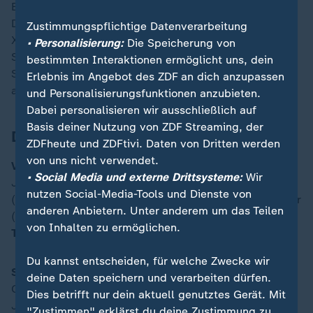
Endemann jubelte in der 82. Minute über ihren
Dreierpack, nur eine Minute später traf Jokerin Riola
Zustimmungspflichtige Datenverarbeitung
Xhemaili und kurz vor dem Ende der regulären
• Personalisierung:
Die Speicherung von
Spielzeit machte Huth das 9:0 (89.), ehe
bestimmten Interaktionen ermöglicht uns, dein
Schiedsrichterin Naemi Breier die Partie pünktlich
Erlebnis im Angebot des ZDF an dich anzupassen
abpfiff.
und Personalisierungsfunktionen anzubieten.
Dabei personalisieren wir ausschließlich auf
Basis deiner Nutzung von ZDF Streaming, der
Die Aufstellungen:
ZDFheute und ZDFtivi. Daten von Dritten werden
von uns nicht verwendet.
VfL Wolfsburg:
Frohms - Wilms, Hendrich (63. Küver),
• Social Media und externe Drittsysteme:
Wir
Janssen, Rabano (55. Wedemeyer) - Huth, Oberdorf
nutzen Social-Media-Tools und Dienste von
(74. Demann), Hagel (55. Xhemaili) - Endemann, Pajor
anderen Anbietern. Unter anderem um das Teilen
(46. Kalma), Brand
von Inhalten zu ermöglichen.
Trainer:
Tommy Stroot
Du kannst entscheiden, für welche Zwecke wir
SGS Essen:
Winkler - Sterner, Meißner, Pucks,
deine Daten speichern und verarbeiten dürfen.
Ostermeier (58. Pfluger) - Piljic, Rieke, Kowalski (58.
Dies betrifft nur dein aktuell genutztes Gerät. Mit
Joester) - Purtscheller, Maier, Elmazi (58. Potsi)
"Zustimmen" erklärst du deine Zustimmung zu