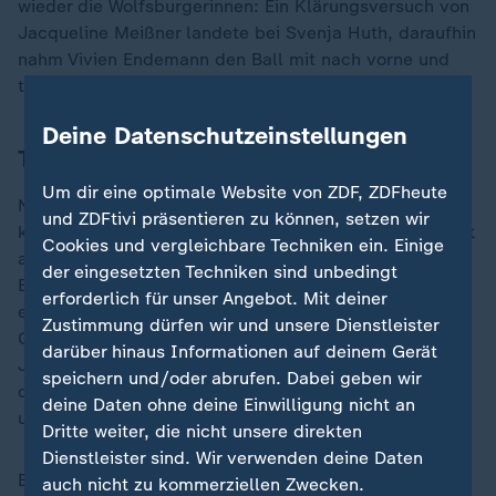
wieder die Wolfsburgerinnen: Ein Klärungsversuch von
Jacqueline Meißner landete bei Svenja Huth, daraufhin
nahm Vivien Endemann den Ball mit nach vorne und
traf ins lange Eck zum 3:0 (37.).
Deine Datenschutzeinstellungen
Tore am Fließband
Um dir eine optimale Website von ZDF, ZDFheute
Nach der Pause startete das Team von Markus Högner
und ZDFtivi präsentieren zu können, setzen wir
kämpferisch, aber auch die Wölfinnen ruhten sich nicht
Cookies und vergleichbare Techniken ein. Einige
auf ihrer Führung aus: In der 51. Minute dribbelte
der eingesetzten Techniken sind unbedingt
Endemann vor dem Strafraum quer und schürte nach
erforderlich für unser Angebot. Mit deiner
einem Doppelpass mit Brand den Doppelpack. Die
Zustimmung dürfen wir und unsere Dienstleister
Gastgeberinnen blieben am Drücker und Dominique
darüber hinaus Informationen auf deinem Gerät
Janssen nickte nach einer Ecke zum 5:0 ein (66.), ehe
speichern und/oder abrufen. Dabei geben wir
drei Minuten später Emely Joester per Eigentor auf 6:0
deine Daten ohne deine Einwilligung nicht an
unfreiwillig erhöhte (69.).
Dritte weiter, die nicht unsere direkten
Dienstleister sind. Wir verwenden deine Daten
Bis zum Abpfiff wurde es immer schlimmer für Essen:
auch nicht zu kommerziellen Zwecken.