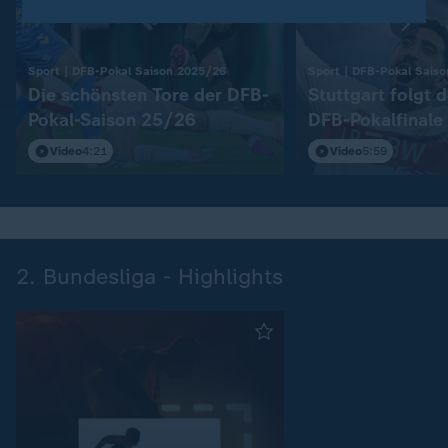
:
Sport | DFB-Pokal Saison 2025/26
Sport | DFB-Pokal Sais
Die schönsten Tore der DFB-
Stuttgart folgt 
Pokal-Saison 25/26
DFB-Pokalfinale
Video
4:21
Video
5:59
2. Bundesliga - Highlights