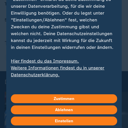
Trainer:
Markus Högner
unserer Datenverarbeitung, für die wir deine
Einwilligung benötigen. Oder du legst unter
"Einstellungen/Ablehnen" fest, welchen
Schiedsrichter:
Naemi Breier (Zerf)
Zwecken du deine Zustimmung gibst und
welchen nicht. Deine Datenschutzeinstellungen
kannst du jederzeit mit Wirkung für die Zukunft
Thema
in deinen Einstellungen widerrufen oder ändern.
DFB-Pokal
Hier findest du das Impressum.
Weitere Informationen findest du in unserer
Datenschutzerklärung.
DFB-Pokal - Highlights
Zustimmen
Ablehnen
Einstellen