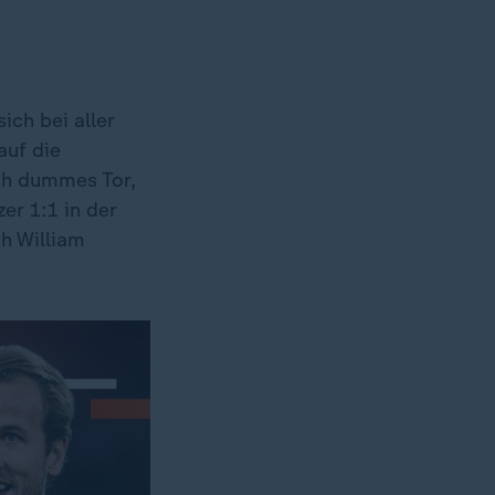
ich bei aller
auf die
ch dummes Tor,
er 1:1 in der
ch William