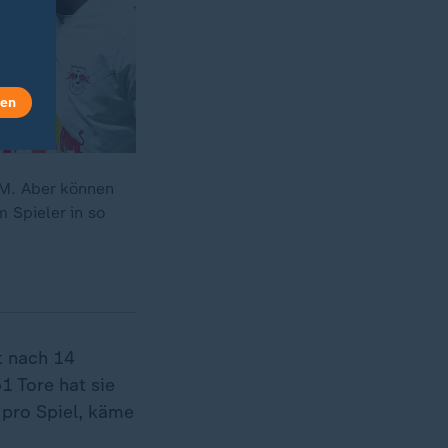
len
WM. Aber können
 Spieler in so
t nach 14
1 Tore hat sie
n pro Spiel, käme