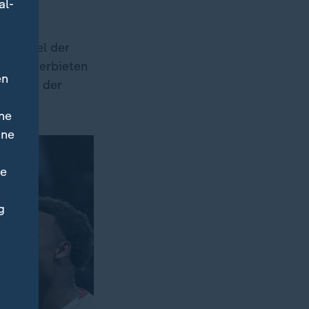
al-
i Drittel der
eht. Überbieten
en
ord. In der
ne
ine
ne
g