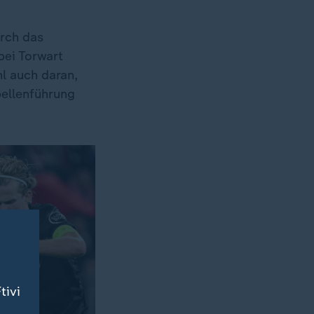
urch das
bei Torwart
l auch daran,
bellenführung
tivi