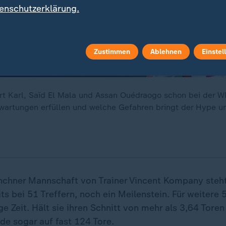
enschutzerklärung.
Zustimmen
Ablehnen
Einstel
rt Karl, Saïd El Mala und Assan Ouédraogo schon bei der 
Erwartungen erfüllen und welche Gefahren bringt der Hype um
nchner Mannschaft von Trainer Vincent Kompany steh
ts bei 51 Treffern, noch ein Meilenstein. Für weitere 5
e Zeit. Hält sie ihren Schnitt von mehr als 3,64 Tore
de sogar auf fast 124 Tore.