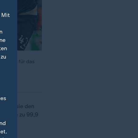
 Mit
n
ine
ten
 zu
d kann für das
des
womit sie den
inrunde zu 99,9
und
et.