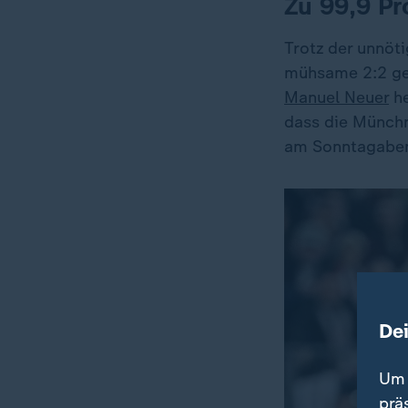
Zu 99,9 Pr
Trotz der unnöt
mühsame 2:2 geg
Manuel Neuer
he
dass die Münchn
am Sonntagaben
De
Um 
prä