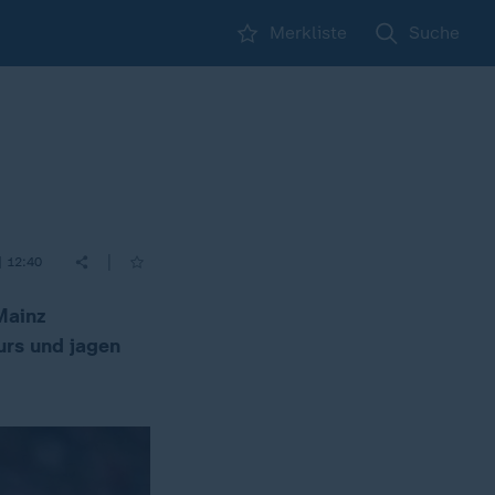
Merkliste
Suche
|
| 12:40
Mainz
urs und jagen