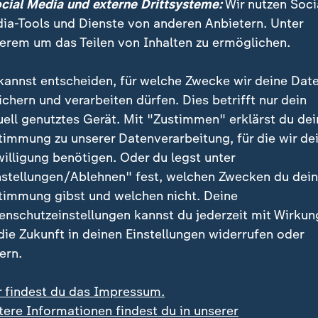
ocial Media und externe Drittsysteme:
Wir nutzen Soci
jagt historischen Torrekord
ia-Tools und Dienste von anderen Anbietern. Unter
erem um das Teilen von Inhalten zu ermöglichen.
h damit voll auf Kurs Meistertitel, weil in mehr als zwe
 nach der Hälfte der Saison auch am Ende ganz oben st
kannst entscheiden, für welche Zwecke wir deine Dat
em einen mehr als ein halbes Jahrhundert alten Torrek
ichern und verarbeiten dürfen. Dies betrifft nur dein
hatte der FC Bayern 101 Tore erzielt.
uell genutztes Gerät. Mit "Zustimmen" erklärst du dei
timmung zu unserer Datenverarbeitung, für die wir de
willigung benötigen. Oder du legst unter
nstellungen/Ablehnen" fest, welchen Zwecken du dei
timmung gibst und welchen nicht. Deine
enschutzeinstellungen kannst du jederzeit mit Wirkun
 die Zukunft in deinen Einstellungen widerrufen oder
ern.
r findest du das Impressum.
tere Informationen findest du in unserer