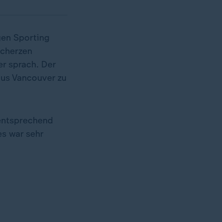
gen Sporting
Scherzen
r sprach. Der
aus Vancouver zu
mentsprechend
es war sehr