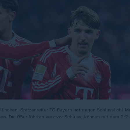
ünchen: Spitzenreiter FC Bayern hat gegen Schlusslicht M
sen. Die 05er führten kurz vor Schluss, können mit dem 2:2 