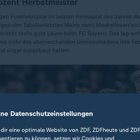
ozent Herbstmeister
igen Punktverluste im letzten Heimspiel des Jahres d
en den Tabellenletzten Mainz samt Muskelfaserriss 
rrscht recht gute Laune beim FC Bayern. Das lag woh
er trotz des überraschenden Unentschiedens ihre Ta
d sogar ausgebaut hatten.
ine Datenschutzeinstellungen
dir eine optimale Website von ZDF, ZDFheute und ZDF
sentieren zu können, setzen wir Cookies und