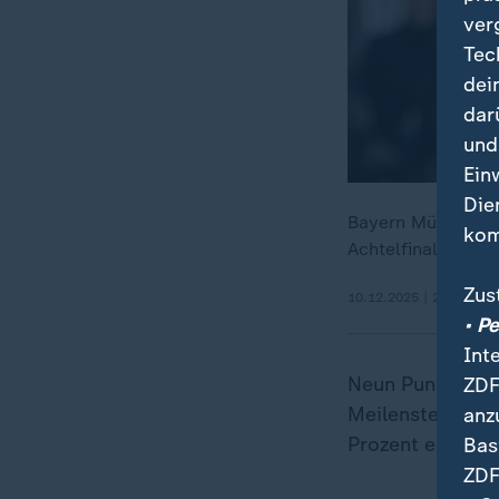
ver
Tec
dei
dar
und
Ein
Die
Bayern München g
kom
Achtelfinale plan
Zus
10.12.2025 | 2:59 min
• P
Int
Neun Punkte und
ZDF
Meilenstein Her
anz
Prozent erreich
Bas
ZDF