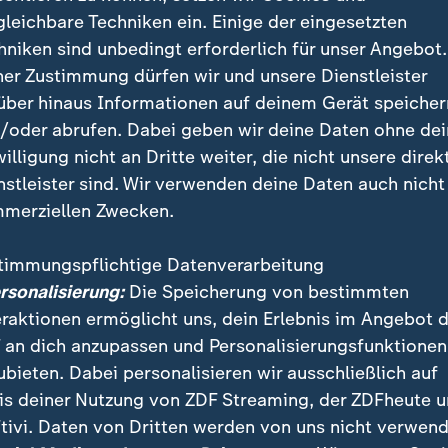
gleichbare Techniken ein. Einige der eingesetzten
hniken sind unbedingt erforderlich für unser Angebot.
ner Zustimmung dürfen wir und unsere Dienstleister
über hinaus Informationen auf deinem Gerät speicher
/oder abrufen. Dabei geben wir deine Daten ohne de
willigung nicht an Dritte weiter, die nicht unsere direk
nstleister sind. Wir verwenden deine Daten auch nicht
ewinnt nach Rückstand gegen Sporting Lissabon mit 3:1 un
merziellen Zwecken.
en. Glänzen kann einmal mehr Shootingstar Lennart Karl.
timmungspflichtige Datenverarbeitung
ersonalisierung:
Die Speicherung von bestimmten
eraktionen ermöglicht uns, dein Erlebnis im Angebot 
 27 Tore liegen sie nun vor dem Zweiten RB Leipzig, 
 an dich anzupassen und Personalisierungsfunktionen
bstmeister bereits drei Spieltage vor dem Ende der H
ubieten. Dabei personalisieren wir ausschließlich auf
t haben.
is deiner Nutzung von ZDF Streaming, der ZDFheute 
tivi. Daten von Dritten werden von uns nicht verwend