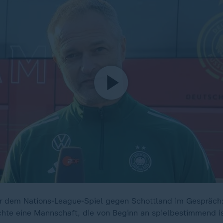
r dem Nations-League-Spiel gegen Schottland im Gespräch:
hte eine Mannschaft, die von Beginn an spielbestimmend is