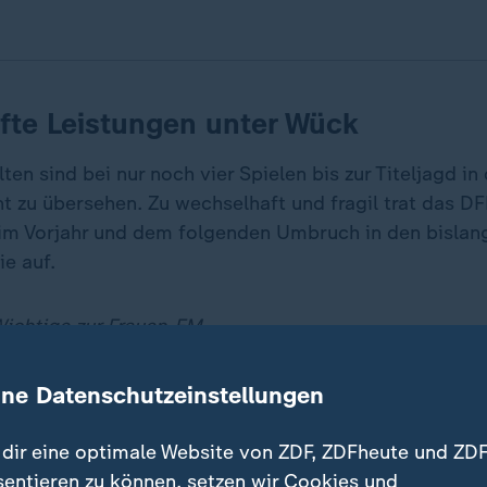
fte Leistungen unter Wück
en sind bei nur noch vier Spielen bis zur Titeljagd in
cht zu übersehen. Zu wechselhaft und fragil trat das 
m Vorjahr und dem folgenden Umbruch in den bislang
ie auf.
Wichtige zur Frauen-EM
rei hat der Bundestrainer trotz der jüngsten Champi
ine Datenschutzeinstellungen
 Bayern München und den VfL Wolfsburg keine Lust, ab
scht, dass wir schneller zu unserer Wunschformation 
dir eine optimale Website von ZDF, ZDFheute und ZDF
sentieren zu können, setzen wir Cookies und