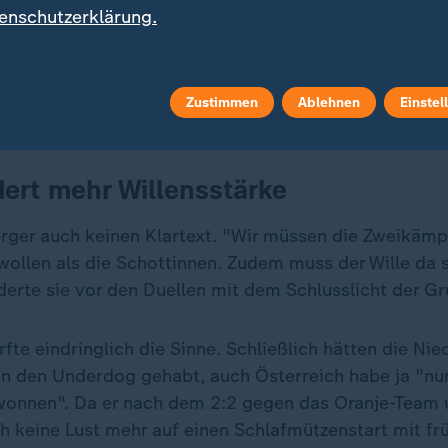
gibt es jetzt klare Verhältnisse. Olympia-Heldin Ann-
enschutzerklärung.
eins ins Turnier, mit ihren 34 Jahren soll die Torhüt
rer Erfahrung als Stabilitätsfaktor wirken.
Zustimmen
Ablehnen
Einstel
im Tor zur Fußball-EM
dert mehr Willensstärke
rger auch keinen Klartext. "Wir müssen die Zweikämp
ollen als die Schottinnen. Zudem muss der Wille da s
rderte sie vor den Duellen mit dem Schlusslicht der G
te eindringlich die Sinne. Schließlich hätten die Ni
 den Underdog gehabt, auch Österreich habe ja "nur
wonnen". Da er nach dem 2:2 gegen das Oranje-Team
h keine Lust mehr auf einen Schlafmützenstart mit fr