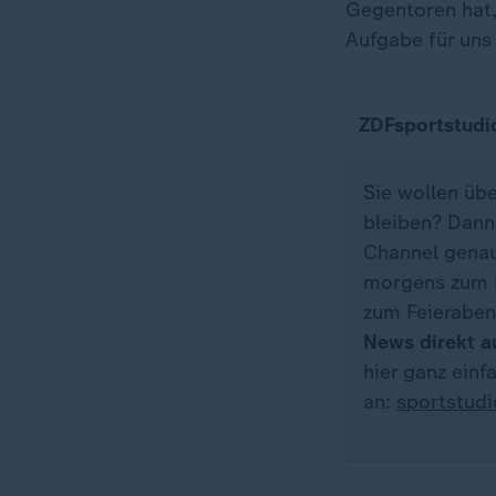
Gegentoren hat, 
Aufgabe für uns 
ZDFsportstudi
Sie wollen üb
bleiben? Dann
Channel genau 
morgens zum K
zum Feieraben
News direkt a
hier ganz ein
an:
sportstud