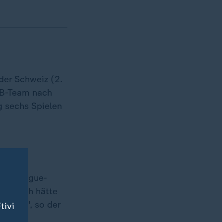
 der Schweiz (2.
DFB-Team nach
 sechs Spielen
ons-League-
er: "Ich hätte
finden", so der
tivi