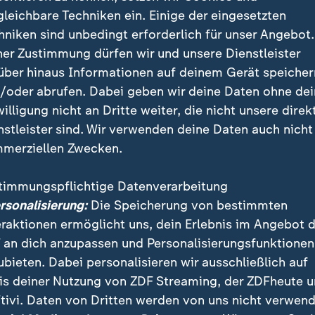
gleichbare Techniken ein. Einige der eingesetzten
hniken sind unbedingt erforderlich für unser Angebot.
en einfach die Mannschaft finden, 
ner Zustimmung dürfen wir und unsere Dienstleister
über hinaus Informationen auf deinem Gerät speicher
, gegen vielleicht elf bessere
/oder abrufen. Dabei geben wir deine Daten ohne de
pielerinnen zu gewinnen.
willigung nicht an Dritte weiter, die nicht unsere direk
nstleister sind. Wir verwenden deine Daten auch nicht
merziellen Zwecken.
e Kaderplätze scheint offener denn je. Mit jungen un
timmungspflichtige Datenverarbeitung
Bayern-Talent Franziska Kett (20) erhöhte Wück noch
ersonalisierung:
Die Speicherung von bestimmten
eraktionen ermöglicht uns, dein Erlebnis im Angebot 
 an dich anzupassen und Personalisierungsfunktionen
ubieten. Dabei personalisieren wir ausschließlich auf
Fußball - Frauen-EM 2025
is deiner Nutzung von ZDF Streaming, der ZDFheute 
:
Alle Spiele liv
tivi. Daten von Dritten werden von uns nicht verwend
und ZDF