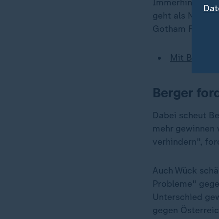
Immerhin im Tor 
Dat
geht als Nummer 
Gotham FC mit ih
Mit Berger 
Berger for
Dabei scheut Be
mehr gewinnen w
verhindern", fo
Auch Wück schärf
Probleme" gegen
Unterschied ge
gegen Österreic