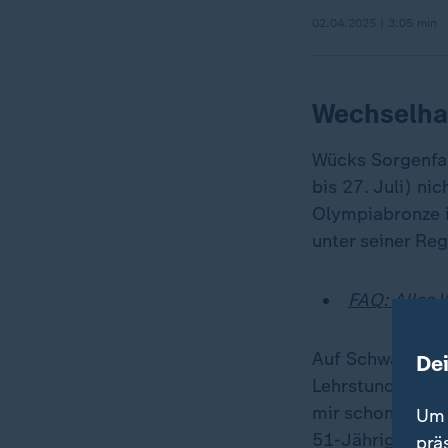
02.04.2025 | 3:05 min
Wechselha
Wücks Sorgenfalt
bis 27. Juli) ni
Olympiabronze i
unter seiner Reg
FAQ: Alles 
Auf Schwarzmale
De
Lehrstunden für
mir schon gewün
Um 
51-Jährige.
prä