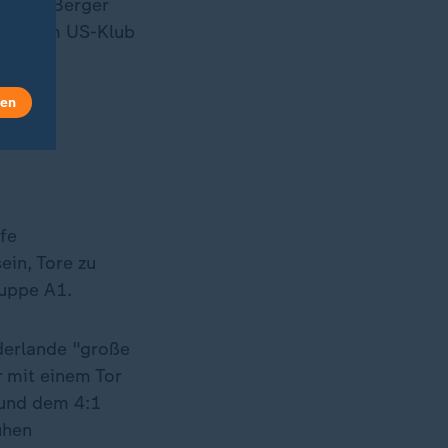
Katrin Berger
erin vom US-Klub
len
fe
ein, Tore zu
ruppe A1.
ederlande "große
 mit einem Tor
 und dem 4:1
ühen