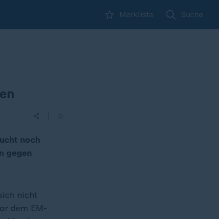
Merkliste
Suche
den
|
sucht noch
en gegen
sich nicht
vor dem EM-