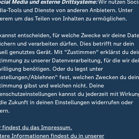
ocial Media und externe Drittsysteme:
Wir nutzen Soci
ia-Tools und Dienste von anderen Anbietern. Unter
ARD und ZDF übertrage
erem um das Teilen von Inhalten zu ermöglichen.
der Fußball-EM der Fra
Schweiz (2. bis 27. Jul
kannst entscheiden, für welche Zwecke wir deine Dat
die Nations-League-Sp
ichern und verarbeiten dürfen. Dies betrifft nur dein
Frauen vor der EM lau
uell genutztes Gerät. Mit "Zustimmen" erklärst du dei
ZDF.
timmung zu unserer Datenverarbeitung, für die wir de
willigung benötigen. Oder du legst unter
nstellungen/Ablehnen" fest, welchen Zwecken du dei
wierig, Leistung auf den Platz zu
timmung gibst und welchen nicht. Deine
enschutzeinstellungen kannst du jederzeit mit Wirkun
nen geben sich optimistisch. Die Mannschaft habe unt
 die Zukunft in deinen Einstellungen widerrufen oder
ir leisten können. Man hat aber auch gesehen, dass 
ern.
sere Leistung auf den Platz zu bekommen", sagte Klara
n ich überzeugt, dass wir zur EM voll da sind."
r findest du das Impressum.
tere Informationen findest du in unserer