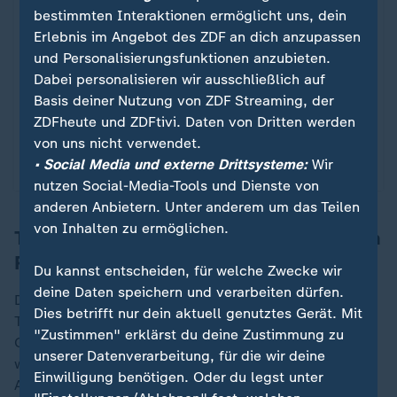
den
Datenschutzeinstellungen
. Ihre
bestimmten Interaktionen ermöglicht uns, dein
Zustimmung können Sie im Bereich „Meine
Erlebnis im Angebot des ZDF an dich anzupassen
News“ jederzeit widerrufen.
und Personalisierungsfunktionen anzubieten.
Dabei personalisieren wir ausschließlich auf
Basis deiner Nutzung von ZDF Streaming, der
Infografiken anzeigen
ZDFheute und ZDFtivi. Daten von Dritten werden
Datenschutzeinstellungen anpassen
von uns nicht verwendet.
• Social Media und externe Drittsysteme:
Wir
nutzen Social-Media-Tools und Dienste von
anderen Anbietern. Unter anderem um das Teilen
von Inhalten zu ermöglichen.
Tote Geiseln in unterirdischem Tunnel in
Rafah gefunden
Du kannst entscheiden, für welche Zwecke wir
deine Daten speichern und verarbeiten dürfen.
Die sechs Ermordeten seien in einem unterirdischen
Dies betrifft nur dein aktuell genutztes Gerät. Mit
Tunnel im Gebiet Rafah im Süden des umkämpften
"Zustimmen" erklärst du deine Zustimmung zu
Gazastreifens gefunden und nach
Israel
überführt
unserer Datenverarbeitung, für die wir deine
worden, teilte die Armee weiter mit. Einem
Einwilligung benötigen. Oder du legst unter
Armeesprecher zufolge wurden sie erst kurz vor der