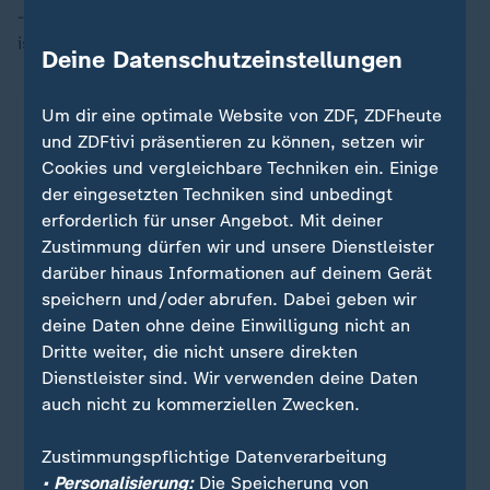
- Dutzende von ihnen sind nach Angaben des
israelischen Militärs tot.
Deine Datenschutzeinstellungen
Orte im Gazastreifen
Um dir eine optimale Website von ZDF, ZDFheute
ZDFheute Infografik
und ZDFtivi präsentieren zu können, setzen wir
Cookies und vergleichbare Techniken ein. Einige
der eingesetzten Techniken sind unbedingt
Ein Klick für den Datenschutz
erforderlich für unser Angebot. Mit deiner
Zustimmung dürfen wir und unsere Dienstleister
Für die Darstellung von ZDFheute Infografiken
darüber hinaus Informationen auf deinem Gerät
nutzen wir die Software von Datawrapper. Erst
speichern und/oder abrufen. Dabei geben wir
wenn Sie hier klicken, werden die Grafiken
deine Daten ohne deine Einwilligung nicht an
nachgeladen. Ihre IP-Adresse wird dabei an
Dritte weiter, die nicht unsere direkten
externe Server von Datawrapper übertragen.
Dienstleister sind. Wir verwenden deine Daten
Über den Datenschutz von Datawrapper
auch nicht zu kommerziellen Zwecken.
können Sie sich auf der Seite des Anbieters
informieren. Um Ihre künftigen Besuche zu
Zustimmungspflichtige Datenverarbeitung
erleichtern, speichern wir Ihre Zustimmung in
• Personalisierung:
Die Speicherung von