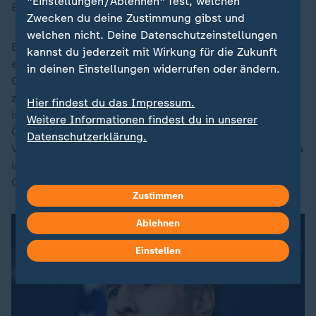
"Einstellungen/Ablehnen" fest, welchen
Entdeckung ihrer Leichen von den Entführern getötet.
Zwecken du deine Zustimmung gibst und
welchen nicht. Deine Datenschutzeinstellungen
Bereits gestern Abend hatte Israels Armee nach
kannst du jederzeit mit Wirkung für die Zukunft
eigenen Angaben während eines Einsatzes im
in deinen Einstellungen widerrufen oder ändern.
Gazastreifen mehrere Leichen gefunden. Es war
zunächst unklar, ob es sich um die Leichen von
Hier findest du das Impressum.
israelischen Geiseln handelte. Die Armee rief die
Weitere Informationen findest du in unserer
Öffentlichkeit in einer Mitteilung auf, auf die
Datenschutzerklärung.
Verbreitung von Gerüchten zu verzichten. Zuvor gab es
in den sozialen Medien Gerüchte über den Fund von
Geiseln.
Zustimmen
Ablehnen
Einstellen
Dieses Video existiert nicht (mehr).