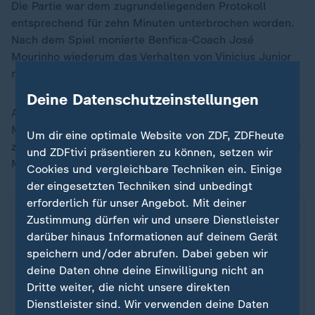
Die Partie war dem zugrundeliegenden Protokoll
entsprechend für zehn Minuten unterbrochen worden.
Nach dem Spiel monierte Benfica-Coach José
Mourinho wiederum das Verhalten von Vinicius Junior
nach dessen Tor.
Deine Datenschutzeinstellungen
Am Freitag nach dem Spiel hatte sich Bayern
Münchens Trainer Vincent Kompany in einer fast
Um dir eine optimale Website von ZDF, ZDFheute
zwölfminütigen Rede zu dem Geschehen geäußert und
und ZDFtivi präsentieren zu können, setzen wir
Mourinho kritisiert.
Cookies und vergleichbare Techniken ein. Einige
der eingesetzten Techniken sind unbedingt
erforderlich für unser Angebot. Mit deiner
Zustimmung dürfen wir und unsere Dienstleister
darüber hinaus Informationen auf deinem Gerät
speichern und/oder abrufen. Dabei geben wir
deine Daten ohne deine Einwilligung nicht an
Dritte weiter, die nicht unsere direkten
Dienstleister sind. Wir verwenden deine Daten