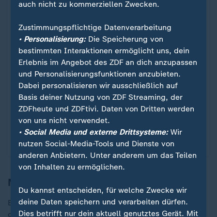
auch nicht zu kommerziellen Zwecken.
Zustimmungspflichtige Datenverarbeitung
• Personalisierung:
Die Speicherung von
Rassismus-Vorfall um Vinicius Jr.
bestimmten Interaktionen ermöglicht uns, dein
Kompany: "Mourinho hat einen
:
Erlebnis im Angebot des ZDF an dich anzupassen
Fehler gemacht"
und Personalisierungsfunktionen anzubieten.
Dabei personalisieren wir ausschließlich auf
Am Ende der Pressekonferenz vor dem Bayern-
Basis deiner Nutzung von ZDF Streaming, der
Spiel gegen Frankfurt äußert sich Vincent
ZDFheute und ZDFtivi. Daten von Dritten werden
Kompany zum Rassismus im Fußball. Er rügt dabei
von uns nicht verwendet.
auch einen berühmten Kollegen.
• Social Media und externe Drittsysteme:
Wir
nutzen Social-Media-Tools und Dienste von
mit Video
2:51
anderen Anbietern. Unter anderem um das Teilen
von Inhalten zu ermöglichen.
Mourinho gibt sich bedeckt
Du kannst entscheiden, für welche Zwecke wir
deine Daten speichern und verarbeiten dürfen.
Eine Reaktion Mourinhos darauf beziehungsweise auf
Dies betrifft nur dein aktuell genutztes Gerät. Mit
die generelle Kritik an seinen Äußerungen gibt es