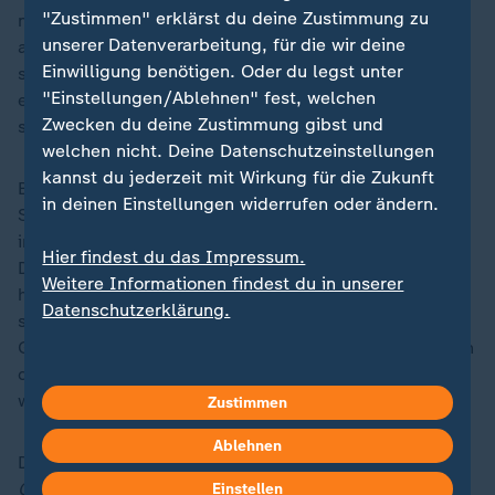
"Zustimmen" erklärst du deine Zustimmung zu
nicht. Der Portugiese hatte dazu am Wochenende
unserer Datenverarbeitung, für die wir deine
ausweichend gesagt: "Ich wiederhole, dass es für alle
Einwilligung benötigen. Oder du legst unter
schwierig war, aber ich werde jetzt nicht näher darauf
"Einstellungen/Ablehnen" fest, welchen
eingehen, inwiefern es schwierig war. Es war für alle
Zwecken du deine Zustimmung gibst und
schwierig."
welchen nicht. Deine Datenschutzeinstellungen
kannst du jederzeit mit Wirkung für die Zukunft
Benfica Lissabon bekräftigte in seiner jüngsten
in deinen Einstellungen widerrufen oder ändern.
Stellungnahme sein "unerschütterliches Engagement
im Kampf gegen jede Form von Rassismus und
Hier findest du das Impressum.
Diskriminierung". Es seien Werte, die Teil der
Weitere Informationen findest du in unserer
historischen Identität des Klubs seien und "sich in
Datenschutzerklärung.
seinem täglichen Handeln, in seiner globalen
Gemeinschaft, in der Arbeit der Benfica-Stiftung und in
den großen Persönlichkeiten der Vereinsgeschichte,
wie Eusébio, widerspiegeln".
Zustimmen
Ablehnen
Die
Zusammenfassungen und Highlights der
Champions League finden Sie bei
sportstudio.de
.
Einstellen