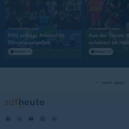
:
:
Champions League
Champions League
PSG schlägt Arsenal im
Aus der Traum: 
Elfmeterschießen
scheitert im Hal
Video
9:31
Video
2:59
nach oben