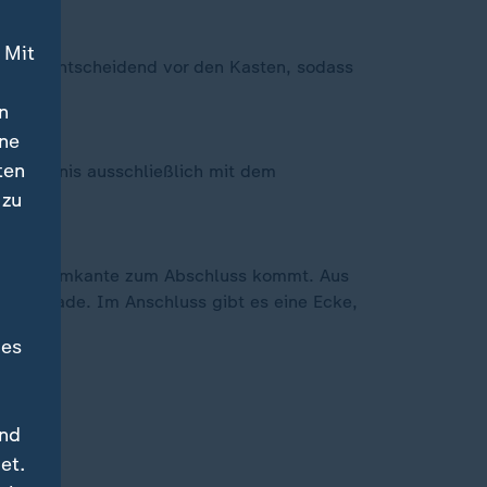
 Mit
t mehr entscheidend vor den Kasten, sodass
n
ine
ten
gios Donis ausschließlich mit dem
 zu
er Strafraumkante zum Abschluss kommt. Aus
lanzparade. Im Anschluss gibt es eine Ecke,
des
und
et.