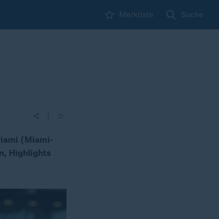
Merkliste
Suche
|
Miami (Miami-
n, Highlights