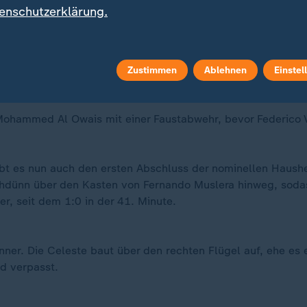
enschutzerklärung.
Zustimmen
Ablehnen
Einstel
t Mohammed Al Owais mit einer Faustabwehr, bevor Federico
bt es nun auch den ersten Abschluss der nominellen Haushe
chdünn über den Kasten von Fernando Muslera hinweg, soda
er, seit dem 1:0 in der 41. Minute.
nner. Die Celeste baut über den rechten Flügel auf, ehe es
nd verpasst.