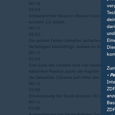
90′
+8
ver
02:04
Tec
Schiedsrichter Maurizio Mariani lässt die Z
dei
es beim 1:1 bleibt.
dar
90′
+7
und
02:03
Ein
Die grünen Falken kämpfen aufopferungsvoll
Verteidigen beschäftigt, sodass an Entlastun
Die
90′
+5
kom
02:02
Eine Ecke der Celeste wird von Saudi-Arabie
Zus
halblinker Position sucht der Kapitän die u
• P
die Sebastián Cáceres auf Höhe des rechten
Int
90′
+2
ZDF
02:00
anz
Einwechslung bei Saudi-Arabien: Ali Lajami
90′
+2
Bas
02:00
ZDF
Auswechslung bei Saudi-Arabien: Saud Abd