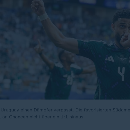
 Uruguay einen Dämpfer verpasst. Die favorisierten Südam
hl an Chancen nicht über ein 1:1 hinaus.