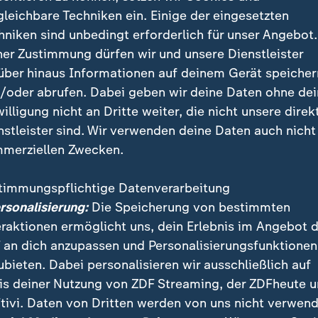
gleichbare Techniken ein. Einige der eingesetzten
hniken sind unbedingt erforderlich für unser Angebot.
eit der Wechsel nachspielen. Allerdings kommt Uruguay nich
ner Zustimmung dürfen wir und unsere Dienstleister
über hinaus Informationen auf deinem Gerät speicher
/oder abrufen. Dabei geben wir deine Daten ohne de
willigung nicht an Dritte weiter, die nicht unsere direk
 und halten dagegen. Allerdings sind die Mannen von Geor
g nicht mehr zu denken ist.
nstleister sind. Wir verwenden deine Daten auch nicht
merziellen Zwecken.
n zu kurz geklärt, sodass Federico Valverde kurz hinter d
timmungspflichtige Datenverarbeitung
ntere rechte Ecke und zwingt Mohammed Al Owais zu einer G
ersonalisierung:
Die Speicherung von bestimmten
 Pfostens ans Außennetz köpft.
eraktionen ermöglicht uns, dein Erlebnis im Angebot 
 an dich anzupassen und Personalisierungsfunktionen
ubieten. Dabei personalisieren wir ausschließlich auf
is deiner Nutzung von ZDF Streaming, der ZDFheute 
tivi. Daten von Dritten werden von uns nicht verwend
ulhamid