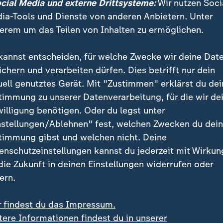
ocial Media und externe Drittsysteme:
Wir nutzen Soci
ia-Tools und Dienste von anderen Anbietern. Unter
erem um das Teilen von Inhalten zu ermöglichen.
i
kannst entscheiden, für welche Zwecke wir deine Dat
ichern und verarbeiten dürfen. Dies betrifft nur dein
raikan
uell genutztes Gerät. Mit "Zustimmen" erklärst du dei
timmung zu unserer Datenverarbeitung, für die wir de
Al Hamdan
willigung benötigen. Oder du legst unter
nstellungen/Ablehnen" fest, welchen Zwecken du dei
timmung gibst und welchen nicht. Deine
e es von der Grundlinie einen flachen Pass in den Rückraum 
enschutzeinstellungen kannst du jederzeit mit Wirkun
. Sein Linksschuss aus zentraler Position landet jedoch ge
 die Zukunft in deinen Einstellungen widerrufen oder
ern.
r findest du das Impressum.
tere Informationen findest du in unserer