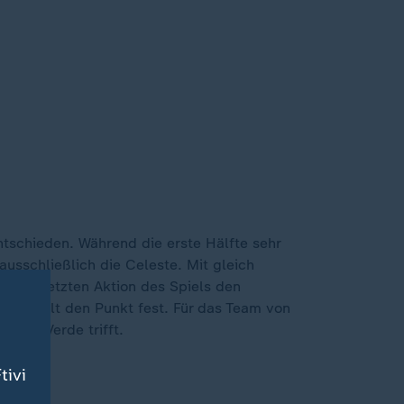
ntschieden. Während die erste Hälfte sehr
ausschließlich die Celeste. Mit gleich
einer letzten Aktion des Spiels den
ais hielt den Punkt fest. Für das Team von
 Kap Verde trifft.
tivi